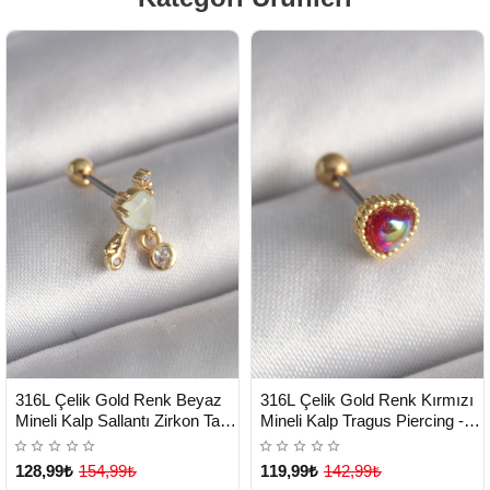
HIZLI
HIZLI
Yeni Ürün
Yeni Ürün
316L Çelik Gold Renk Beyaz
316L Çelik Gold Renk Kırmızı
TESLİMAT
TESLİMAT
Mineli Kalp Sallantı Zirkon Taşlı
Mineli Kalp Tragus Piercing -
Tragus Piercing - Lisinya
Lisinya
128,99₺
154,99₺
119,99₺
142,99₺