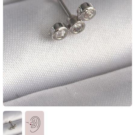
HIZLI
TESLİMAT