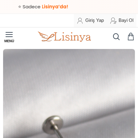
⭐ Sadece
Lisinya’da!
Giriş Yap
Bayi Ol