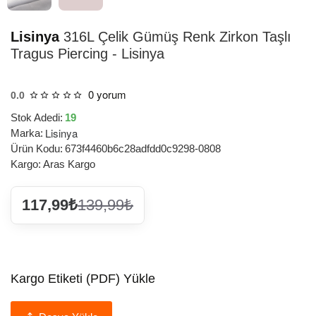
Lisinya
316L Çelik Gümüş Renk Zirkon Taşlı
Tragus Piercing - Lisinya
0 yorum
0.0
Stok Adedi:
19
Lisinya
Marka:
Ürün Kodu:
673f4460b6c28adfdd0c9298-0808
Kargo:
Aras Kargo
117,99₺
139,99₺
Kargo Etiketi (PDF) Yükle