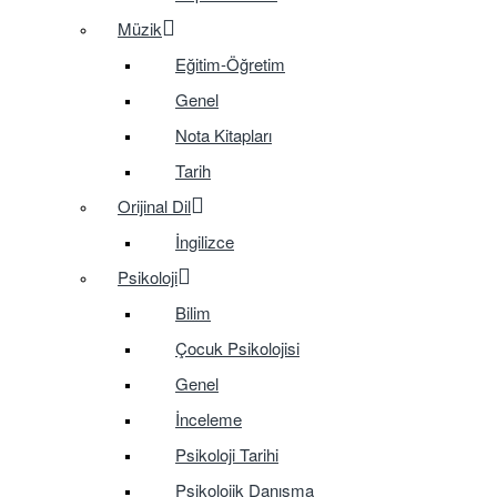
Müzik
Eğitim-Öğretim
Genel
Nota Kitapları
Tarih
Orijinal Dil
İngilizce
Psikoloji
Bilim
Çocuk Psikolojisi
Genel
İnceleme
Psikoloji Tarihi
Psikolojik Danışma