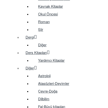
Kaynak Kitaplar
Okul Öncesi
Roman
Şiir
Dergi
Diğer
Ders Kitapları
Yardımcı Kitaplar
Diğer
Astroloji
Atasözleri-Deyimler
Çevre-Doğa
Dilbilim
Fal-Büyü kitapları