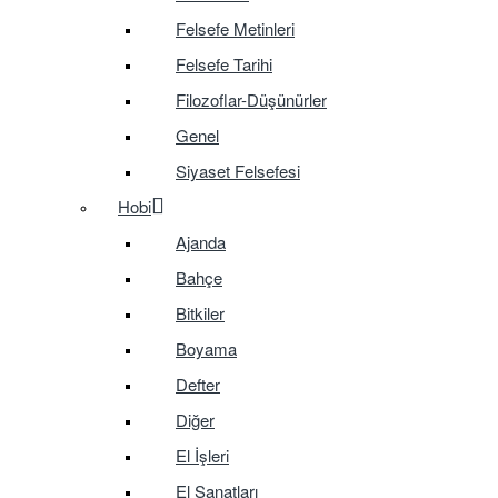
Felsefe Metinleri
Felsefe Tarihi
Filozoflar-Düşünürler
Genel
Siyaset Felsefesi
Hobi
Ajanda
Bahçe
Bitkiler
Boyama
Defter
Diğer
El İşleri
El Sanatları