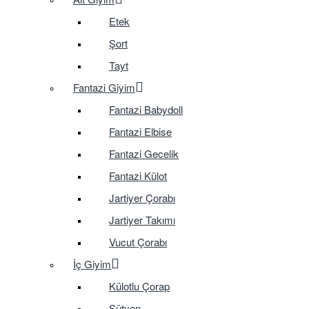
Etek
Şort
Tayt
Fantazi Giyim
Fantazi Babydoll
Fantazi Elbise
Fantazi Gecelik
Fantazi Külot
Jartiyer Çorabı
Jartiyer Takımı
Vucut Çorabı
İç Giyim
Külotlu Çorap
Sütyen