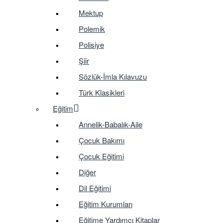
Mektup
Polemik
Polisiye
Şiir
Sözlük-İmla Kılavuzu
Türk Klasikleri
Eğitim
Annelik-Babalık-Aile
Çocuk Bakımı
Çocuk Eğitimi
Diğer
Dil Eğitimi
Eğitim Kurumları
Eğitime Yardımcı Kitaplar