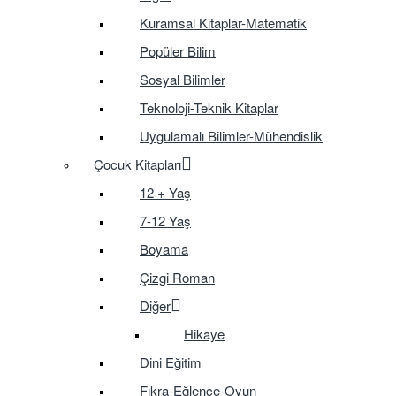
Kuramsal Kitaplar-Matematik
Popüler Bilim
Sosyal Bilimler
Teknoloji-Teknik Kitaplar
Uygulamalı Bilimler-Mühendislik
Çocuk Kitapları
12 + Yaş
7-12 Yaş
Boyama
Çizgi Roman
Diğer
Hikaye
Dini Eğitim
Fıkra-Eğlence-Oyun