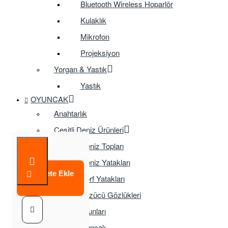
Bluetooth Wireless Hoparlör
Kulaklık
Mikrofon
Projeksiyon
Yorgan & Yastık
Yastık
OYUNCAK
Anahtarlık
Çeşitli Deniz Ürünleri
Deniz Topları
Deniz Yatakları
Sepete Ekle
Sörf Yatakları
Yüzücü Gözlükleri
Çocuk Oyunları
Eğitici Oyuncak