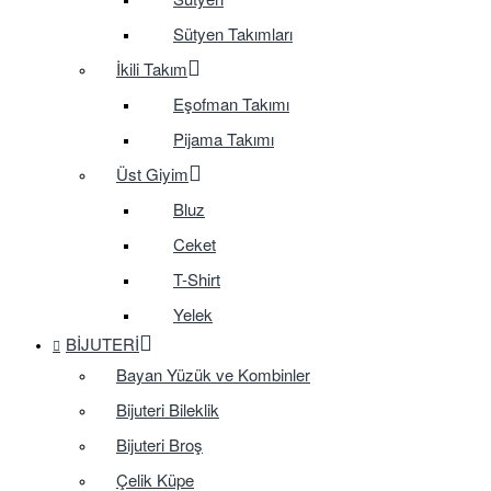
Sütyen Takımları
İkili Takım
Eşofman Takımı
Pijama Takımı
Üst Giyim
Bluz
Ceket
T-Shirt
Yelek
BIJUTERI
Bayan Yüzük ve Kombinler
Bijuteri Bileklik
Bijuteri Broş
Çelik Küpe