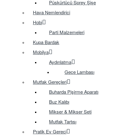
Püskürtücü Sprey Şişe
Hava Nemlendirici
Hobi
Parti Malzemeleri
Kupa Bardak
Mobilya
Aydınlatma
Gece Lambası
Mutfak Gereçleri
Buharda Pişirme Aparatı
Buz Kalıbı
Mikser & Mikser Seti
Mutfak Tartısı
Pratik Ev Gereci