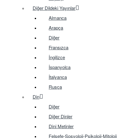
Diğer Dildeki Yayınlar
Almanca
Arapça
Diğer
Fransızca
İngilizce
İspanyolca
İtalyanca
Rusça
Din
Diğer
Diğer Dinler
Dini Metinler
Felsefe-Sosyoloji-Psikoloji-Mitoloji