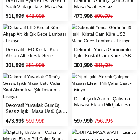
Dekoratif Eyfel Kulesi ve Kum
Dekoratif Gümüş Işıklı Alarmlı
Saati Vintage Tarzı Masa Süsü
Masa Saati Sessiz
Biblo - Lisinya
Mekanizma - Lisinya
511,99₺
648,99₺
473,99₺
599,99₺
Dekoratif LED Kristal Küre
Dekoratif Yonca Görünümlü
Ahşap Altlıklı Şık Gece
Işıklı Kristal Cam Küre USB
Lambası - Lisinya
Masa Gece Lambası - Lisinya
301,99₺
381,99₺
301,99₺
381,99₺
Dijital Işıklı Alarmlı Çalışma
Masası Ekran Pilli Çalar Saat -
Dekoratif Yuvarlak Gümüş
Lisinya
Sessiz Işıklı Masa Üstü Çalar
Saat Alarmlı ve Şık Tasarım -
473,99₺
599,99₺
597,99₺
756,99₺
Lisinya