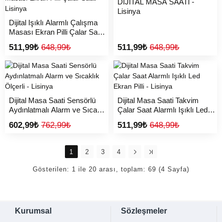
DİJİTAL MASA SAATİ -
Lisinya
Dijital Işıklı Alarmlı Çalışma
Masası Ekran Pilli Çalar Saat -
Lisinya
511,99₺
648,99₺
511,99₺
648,99₺
Dijital Masa Saati Sensörlü
Dijital Masa Saati Takvim
Aydınlatmalı Alarm ve Sıcaklık
Çalar Saat Alarmlı Işıklı Led
Ölçerli - Lisinya
Ekran Pilli - Lisinya
602,99₺
762,99₺
511,99₺
648,99₺
1
2
3
4
Gösterilen: 1 ile 20 arası, toplam: 69 (4 Sayfa)
Kurumsal
Sözleşmeler