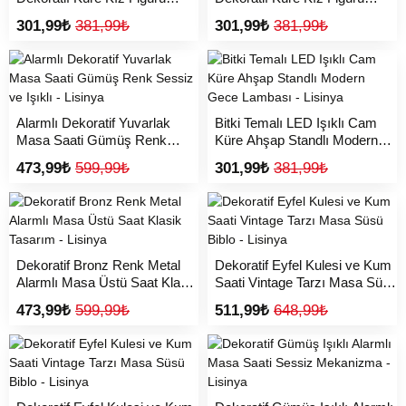
Tasarım - Lisinya
Tasarım - Lisinya
301,99₺
381,99₺
301,99₺
381,99₺
Alarmlı Dekoratif Yuvarlak
Bitki Temalı LED Işıklı Cam
Masa Saati Gümüş Renk
Küre Ahşap Standlı Modern
Sessiz ve Işıklı - Lisinya
Gece Lambası - Lisinya
473,99₺
599,99₺
301,99₺
381,99₺
Dekoratif Bronz Renk Metal
Dekoratif Eyfel Kulesi ve Kum
Alarmlı Masa Üstü Saat Klasik
Saati Vintage Tarzı Masa Süsü
Tasarım - Lisinya
Biblo - Lisinya
473,99₺
599,99₺
511,99₺
648,99₺