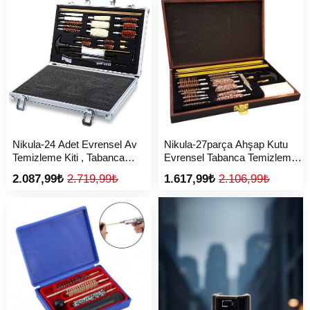
Nikula-24 Adet Evrensel Av
Nikula-27parça Ahşap Kutu
Temizleme Kiti , Tabanca
Evrensel Tabanca Temizleme
Temizleme Seti ( Lisinya )
Seti ( Lisinya )
2.087,99₺
2.719,99₺
1.617,99₺
2.106,99₺