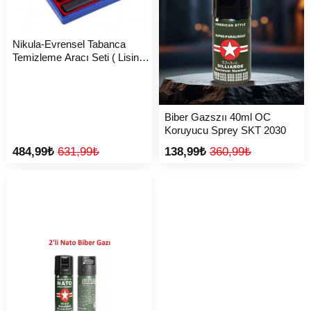
Nikula-Evrensel Tabanca
Temizleme Aracı Seti ( Lisinya
)
Biber Gazszıı 40ml OC
Koruyucu Sprey SKT 2030
484,99₺
631,99₺
138,99₺
360,99₺