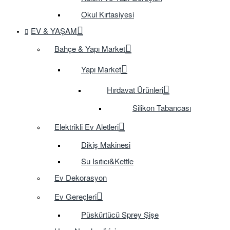
Okul Kırtasiyesi
EV & YAŞAM
Bahçe & Yapı Market
Yapı Market
Hırdavat Ürünleri
Silikon Tabancası
Elektrikli Ev Aletleri
Dikiş Makinesi
Su Isıtıcı&Kettle
Ev Dekorasyon
Ev Gereçleri
Püskürtücü Sprey Şişe