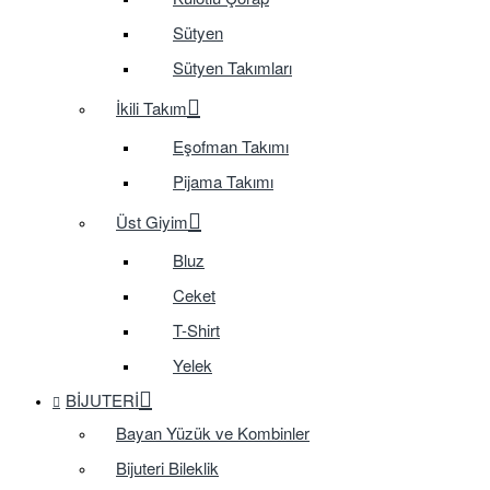
Sütyen
Sütyen Takımları
İkili Takım
Eşofman Takımı
Pijama Takımı
Üst Giyim
Bluz
Ceket
T-Shirt
Yelek
BIJUTERI
Bayan Yüzük ve Kombinler
Bijuteri Bileklik