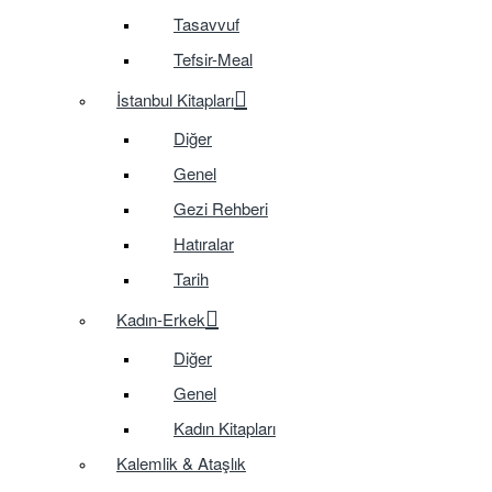
Tasavvuf
Tefsir-Meal
İstanbul Kitapları
Diğer
Genel
Gezi Rehberi
Hatıralar
Tarih
Kadın-Erkek
Diğer
Genel
Kadın Kitapları
Kalemlik & Ataşlık