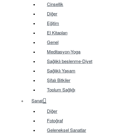
Cinsellik
Diğer
Eğitim
El Kitapları
Genel
Meditasyon-Yoga
Sağlıklı beslenme-Diyet
Sağlıklı Yaşam
Şifalı Bitkiler
Toplum Sağlığı
Sanat
Diğer
Fotoğraf
Geleneksel Sanatlar