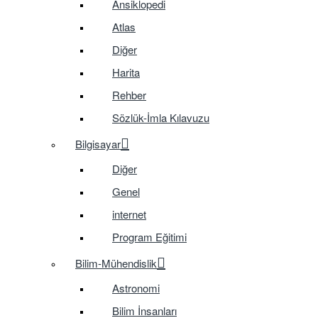
Ansiklopedi
Atlas
Diğer
Harita
Rehber
Sözlük-İmla Kılavuzu
Bilgisayar
Diğer
Genel
internet
Program Eğitimi
Bilim-Mühendislik
Astronomi
Bilim İnsanları