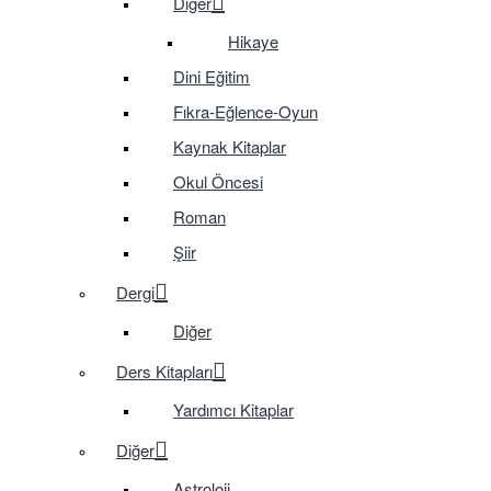
Diğer
Hikaye
Dini Eğitim
Fıkra-Eğlence-Oyun
Kaynak Kitaplar
Okul Öncesi
Roman
Şiir
Dergi
Diğer
Ders Kitapları
Yardımcı Kitaplar
Diğer
Astroloji