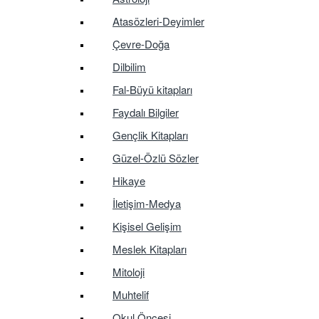
Atasözleri-Deyimler
Çevre-Doğa
Dilbilim
Fal-Büyü kitapları
Faydalı Bilgiler
Gençlik Kitapları
Güzel-Özlü Sözler
Hikaye
İletişim-Medya
Kişisel Gelişim
Meslek Kitapları
Mitoloji
Muhtelif
Okul Öncesi