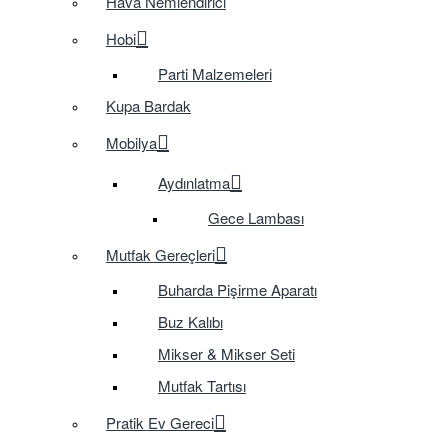
Hava Nemlendirici
Hobi
Parti Malzemeleri
Kupa Bardak
Mobilya
Aydınlatma
Gece Lambası
Mutfak Gereçleri
Buharda Pişirme Aparatı
Buz Kalıbı
Mikser & Mikser Seti
Mutfak Tartısı
Pratik Ev Gereci