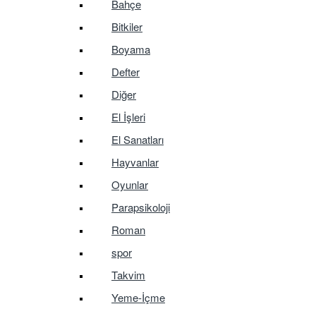
Bahçe
Bitkiler
Boyama
Defter
Diğer
El İşleri
El Sanatları
Hayvanlar
Oyunlar
Parapsikoloji
Roman
spor
Takvim
Yeme-İçme