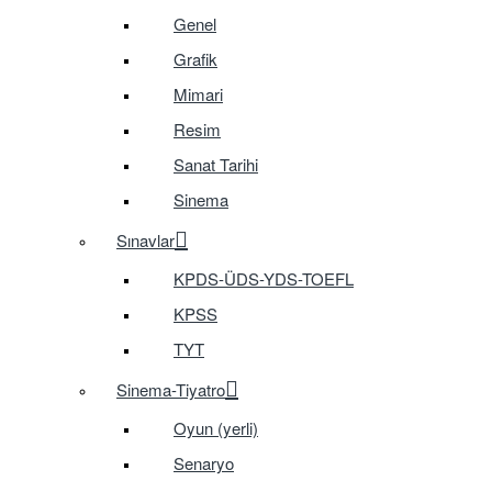
Genel
Grafik
Mimari
Resim
Sanat Tarihi
Sinema
Sınavlar
KPDS-ÜDS-YDS-TOEFL
KPSS
TYT
Sinema-Tiyatro
Oyun (yerli)
Senaryo