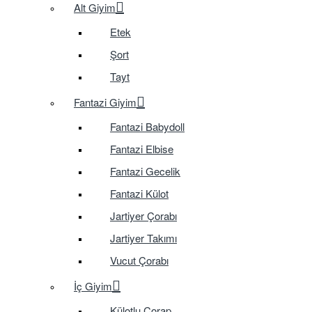
Alt Giyim
Etek
Şort
Tayt
Fantazi Giyim
Fantazi Babydoll
Fantazi Elbise
Fantazi Gecelik
Fantazi Külot
Jartiyer Çorabı
Jartiyer Takımı
Vucut Çorabı
İç Giyim
Külotlu Çorap