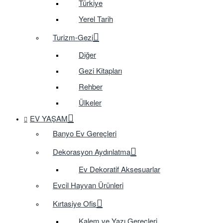
Türkiye
Yerel Tarih
Turizm-Gezi
Diğer
Gezi Kitapları
Rehber
Ülkeler
EV YAŞAM
Banyo Ev Gereçleri
Dekorasyon Aydınlatma
Ev Dekoratif Aksesuarlar
Evcil Hayvan Ürünleri
Kırtasiye Ofis
Kalem ve Yazı Gereçleri