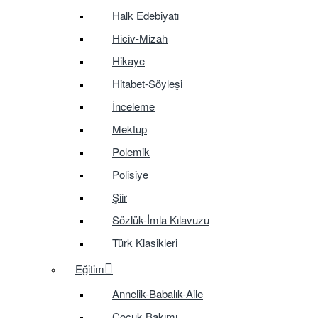
Halk Edebiyatı
Hiciv-Mizah
Hikaye
Hitabet-Söyleşi
İnceleme
Mektup
Polemik
Polisiye
Şiir
Sözlük-İmla Kılavuzu
Türk Klasikleri
Eğitim
Annelik-Babalık-Aile
Çocuk Bakımı