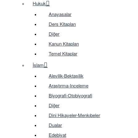
Hukuk
Anayasalar
Ders Kitapları
Diğer
Kanun Kitapları
Temel Kitaplar
İslam
Alevilik-Bektaşilik
Araştırma-Inceleme
Biyografi-Otobiyografi
Diğer
Dini Hikayeler-Menkıbeler
Dualar
Edebiyat