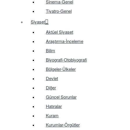
Sinema-Genel
Tiyatro-Genel
Siyaset
Aktüel Siyaset
Araştırma-İnceleme
Bilim
Biyografi-Otobiyografi
Bölgeler-Ülkeler
Devlet
Diğer
Güncel Sorunlar
Hatıralar
Kuram
Kurumlar-Örgütler