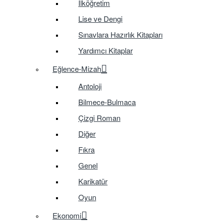
İlköğretim
Lise ve Dengi
Sınavlara Hazırlık Kitapları
Yardımcı Kitaplar
Eğlence-Mizah
Antoloji
Bilmece-Bulmaca
Çizgi Roman
Diğer
Fıkra
Genel
Karikatür
Oyun
Ekonomi