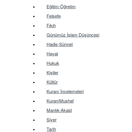
Eğitim-Öğretim
Felsefe
Fıkıh
Günümüz İslam Düşüncesi
Hadis-Sünnet
Hayat
Hukuk
Kişiler
Kültür
Kuran/ İncelemeleri
Kuran/Mushaf
Mantık-Akaid
Siyer
Tarih