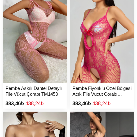
Pembe Askılı Dantel Detaylı
Pembe Fiyonklu Özel Bölgesi
File Vücut Çorabı TM1453
Açık File Vücut Çorabı
TM1459
383,46₺
438,24₺
383,46₺
438,24₺