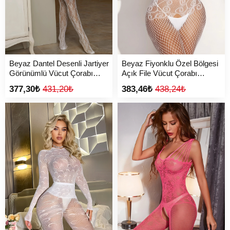
Beyaz Dantel Desenli Jartiyer
Beyaz Fiyonklu Özel Bölgesi
Görünümlü Vücut Çorabı
Açık File Vücut Çorabı
TM1441
TM1458
377,30₺
431,20₺
383,46₺
438,24₺