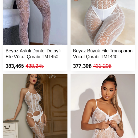
Beyaz Askılı Dantel Detaylı
Beyaz Büyük File Transparan
File Vücut Çorabı TM1450
Vücut Çorabı TM1440
383,46₺
438,24₺
377,30₺
431,20₺