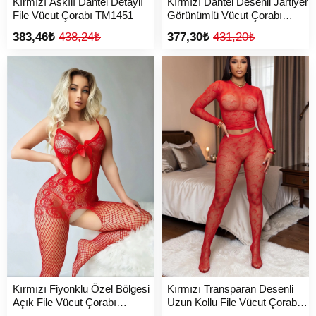
Kırmızı Askılı Dantel Detaylı
Kırmızı Dantel Desenli Jartiyer
File Vücut Çorabı TM1451
Görünümlü Vücut Çorabı
TM1444
383,46₺
438,24₺
377,30₺
431,20₺
Kırmızı Fiyonklu Özel Bölgesi
Kırmızı Transparan Desenli
Açık File Vücut Çorabı
Uzun Kollu File Vücut Çorabı
TM1457
TM1443