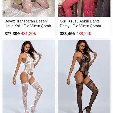
Beyaz Transparan Desenli
Gül Kurusu Askılı Dantel
Uzun Kollu File Vücut Çorabı
Detaylı File Vücut Çorabı
TM1439
TM1454
377,30₺
431,20₺
383,46₺
438,24₺