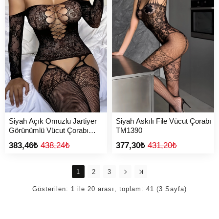
Siyah Açık Omuzlu Jartiyer
Siyah Askılı File Vücut Çorabı
Görünümlü Vücut Çorabı
TM1390
TM1466
383,46₺
438,24₺
377,30₺
431,20₺
1
2
3
Gösterilen: 1 ile 20 arası, toplam: 41 (3 Sayfa)