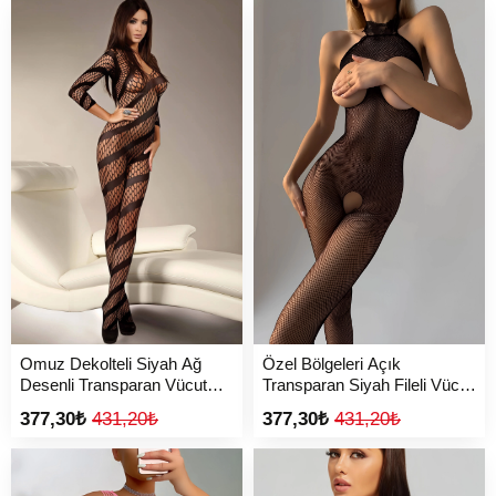
Omuz Dekolteli Siyah Ağ
Özel Bölgeleri Açık
Desenli Transparan Vücut
Transparan Siyah Fileli Vücut
Çorabı TM1429
Çorabı TM1428
377,30₺
431,20₺
377,30₺
431,20₺