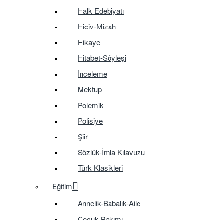
Halk Edebiyatı
Hiciv-Mizah
Hikaye
Hitabet-Söyleşi
İnceleme
Mektup
Polemik
Polisiye
Şiir
Sözlük-İmla Kılavuzu
Türk Klasikleri
Eğitim
Annelik-Babalık-Aile
Çocuk Bakımı