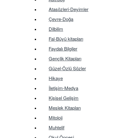
Atasözleri-Deyimler
Çevre-Doğa
Dilbilim
Fal-Büyü kitapları
Faydalı Bilgiler
Gençlik Kitapları
Güzel-Özlü Sözler
Hikaye
İletişim-Medya
Kişisel Gelişim
Meslek Kitapları
Mitoloji
Muhtelif
Okul Öncesi