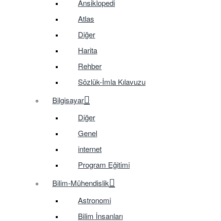
Ansiklopedi
Atlas
Diğer
Harita
Rehber
Sözlük-İmla Kılavuzu
Bilgisayar
Diğer
Genel
internet
Program Eğitimi
Bilim-Mühendislik
Astronomi
Bilim İnsanları