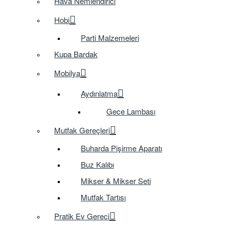
Hava Nemlendirici
Hobi
Parti Malzemeleri
Kupa Bardak
Mobilya
Aydınlatma
Gece Lambası
Mutfak Gereçleri
Buharda Pişirme Aparatı
Buz Kalıbı
Mikser & Mikser Seti
Mutfak Tartısı
Pratik Ev Gereci