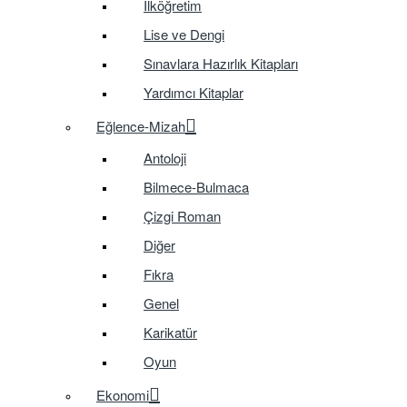
İlköğretim
Lise ve Dengi
Sınavlara Hazırlık Kitapları
Yardımcı Kitaplar
Eğlence-Mizah
Antoloji
Bilmece-Bulmaca
Çizgi Roman
Diğer
Fıkra
Genel
Karikatür
Oyun
Ekonomi