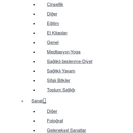
Cinsellik
Diğer
Eğitim
El Kitapları
Genel
Meditasyon-Yoga
Sağlıklı beslenme-Diyet
Sağlıklı Yaşam
Şifalı Bitkiler
Toplum Sağlığı
Sanat
Diğer
Fotoğraf
Geleneksel Sanatlar