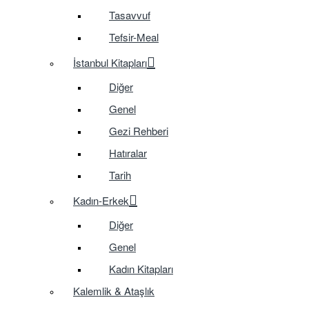
Tasavvuf
Tefsir-Meal
İstanbul Kitapları
Diğer
Genel
Gezi Rehberi
Hatıralar
Tarih
Kadın-Erkek
Diğer
Genel
Kadın Kitapları
Kalemlik & Ataşlık