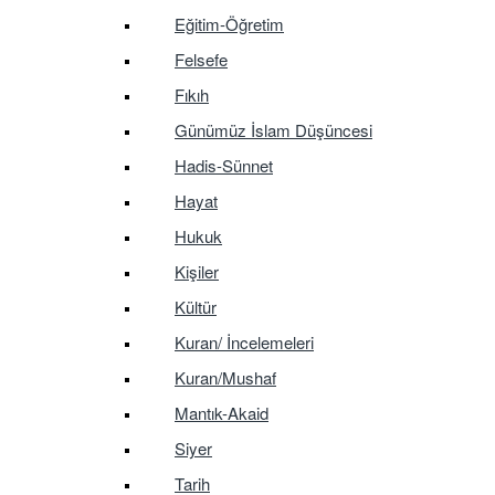
Eğitim-Öğretim
Felsefe
Fıkıh
Günümüz İslam Düşüncesi
Hadis-Sünnet
Hayat
Hukuk
Kişiler
Kültür
Kuran/ İncelemeleri
Kuran/Mushaf
Mantık-Akaid
Siyer
Tarih