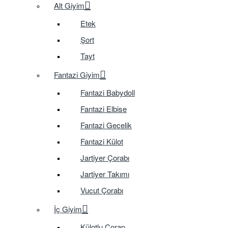
Alt Giyim
Etek
Şort
Tayt
Fantazi Giyim
Fantazi Babydoll
Fantazi Elbise
Fantazi Gecelik
Fantazi Külot
Jartiyer Çorabı
Jartiyer Takımı
Vucut Çorabı
İç Giyim
Külotlu Çorap