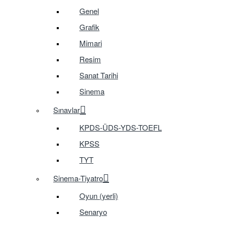
Genel
Grafik
Mimari
Resim
Sanat Tarihi
Sinema
Sınavlar
KPDS-ÜDS-YDS-TOEFL
KPSS
TYT
Sinema-Tiyatro
Oyun (yerli)
Senaryo