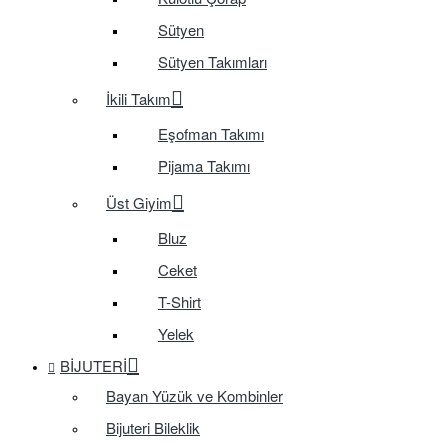
Sütyen
Sütyen Takımları
İkili Takım
Eşofman Takımı
Pijama Takımı
Üst Giyim
Bluz
Ceket
T-Shirt
Yelek
BIJUTERI
Bayan Yüzük ve Kombinler
Bijuteri Bileklik