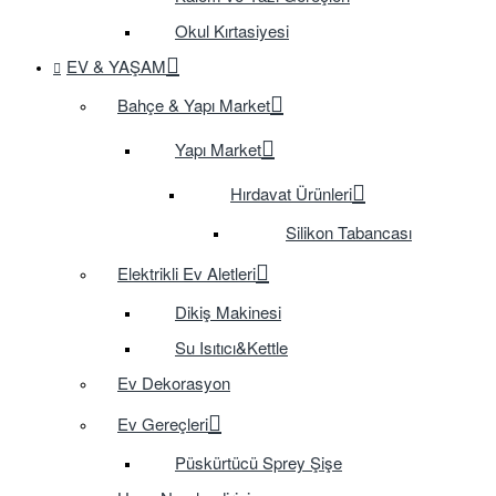
Okul Kırtasiyesi
EV & YAŞAM
Bahçe & Yapı Market
Yapı Market
Hırdavat Ürünleri
Silikon Tabancası
Elektrikli Ev Aletleri
Dikiş Makinesi
Su Isıtıcı&Kettle
Ev Dekorasyon
Ev Gereçleri
Püskürtücü Sprey Şişe