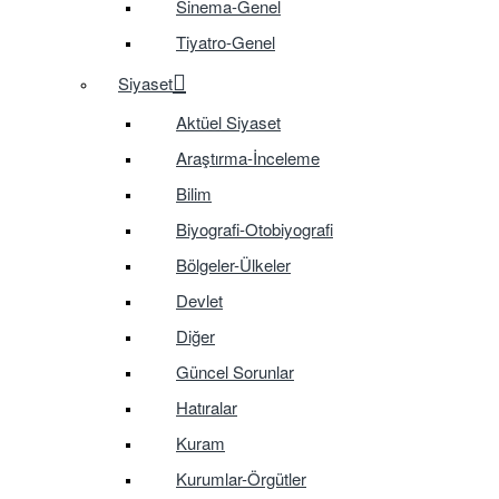
Sinema-Genel
Tiyatro-Genel
Siyaset
Aktüel Siyaset
Araştırma-İnceleme
Bilim
Biyografi-Otobiyografi
Bölgeler-Ülkeler
Devlet
Diğer
Güncel Sorunlar
Hatıralar
Kuram
Kurumlar-Örgütler