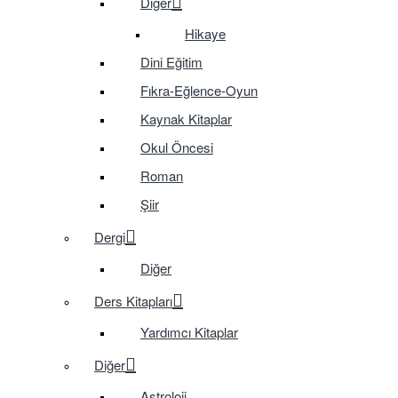
Diğer
Hikaye
Dini Eğitim
Fıkra-Eğlence-Oyun
Kaynak Kitaplar
Okul Öncesi
Roman
Şiir
Dergi
Diğer
Ders Kitapları
Yardımcı Kitaplar
Diğer
Astroloji