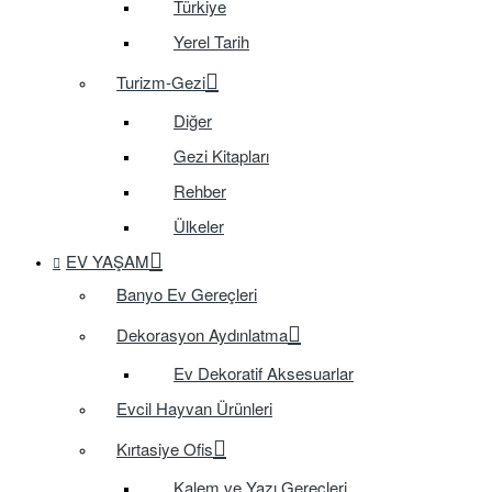
Türkiye
Yerel Tarih
Turizm-Gezi
Diğer
Gezi Kitapları
Rehber
Ülkeler
EV YAŞAM
Banyo Ev Gereçleri
Dekorasyon Aydınlatma
Ev Dekoratif Aksesuarlar
Evcil Hayvan Ürünleri
Kırtasiye Ofis
Kalem ve Yazı Gereçleri