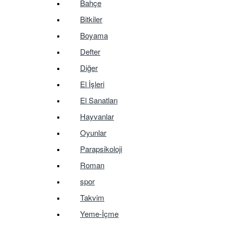
Bahçe
Bitkiler
Boyama
Defter
Diğer
El İşleri
El Sanatları
Hayvanlar
Oyunlar
Parapsikoloji
Roman
spor
Takvim
Yeme-İçme