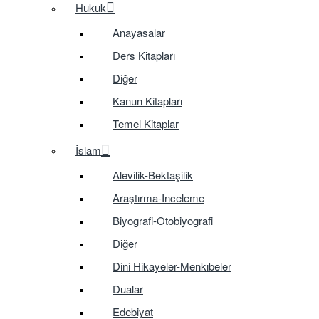
Hukuk
Anayasalar
Ders Kitapları
Diğer
Kanun Kitapları
Temel Kitaplar
İslam
Alevilik-Bektaşilik
Araştırma-Inceleme
Biyografi-Otobiyografi
Diğer
Dini Hikayeler-Menkıbeler
Dualar
Edebiyat