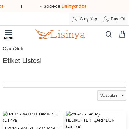
|
⭐ Sadece
Lisinya’da!
Giriş Yap
Bayi Ol
Oyun Seti
Etiket Listesi
Xml Dropshipping (3297)
02614 - VALİZLİ TAMİR SETİ