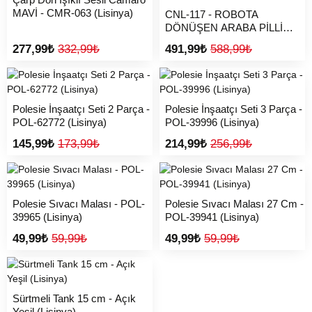
MAVİ - CMR-063 (Lisinya)
CNL-117 - ROBOTA
DÖNÜŞEN ARABA PİLLİ
(Lisinya)
277,99₺
332,99₺
491,99₺
588,99₺
Polesie İnşaatçı Seti 2 Parça -
Polesie İnşaatçı Seti 3 Parça -
POL-62772 (Lisinya)
POL-39996 (Lisinya)
145,99₺
173,99₺
214,99₺
256,99₺
Polesie Sıvacı Malası - POL-
Polesie Sıvacı Malası 27 Cm -
39965 (Lisinya)
POL-39941 (Lisinya)
49,99₺
59,99₺
49,99₺
59,99₺
Sürtmeli Tank 15 cm - Açık
Yeşil (Lisinya)