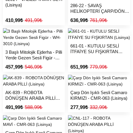
(Lisinya)
286-22 - SAVAŞ
HELİKOPTERİ ÇARP/DÖN
(Lisinya)
410,99₺
491,99₺
636,99₺
761,99₺
661-01 - KUTULU SESLİ
İTFAİYE SU FIŞKIRTAN
3 Başlı Mitolojik Ejderha - Pilli
(Lisinya)
Yerde Gezen Sesli Figür -
WH-3010 (Lisinya)
457,99₺
546,99₺
651,99₺
779,99₺
AK-839 - ROBOTA
Çarp Dön Işıklı Sesli Camaro
DÖNÜŞEN ARABA PİLLİ
KIRMIZI - CMR-063 (Lisinya)
(Lisinya)
491,99₺
588,99₺
277,99₺
332,99₺
Çarp Dön Işıklı Sesli Camaro