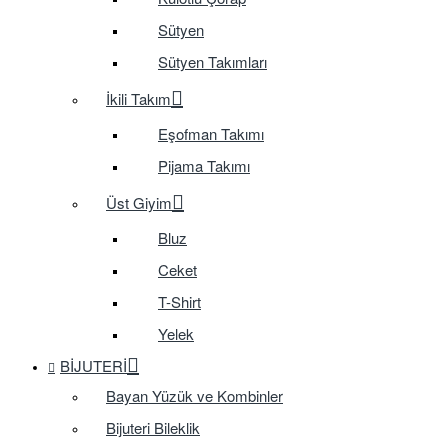
Sütyen
Sütyen Takımları
İkili Takım
Eşofman Takımı
Pijama Takımı
Üst Giyim
Bluz
Ceket
T-Shirt
Yelek
BIJUTERI
Bayan Yüzük ve Kombinler
Bijuteri Bileklik