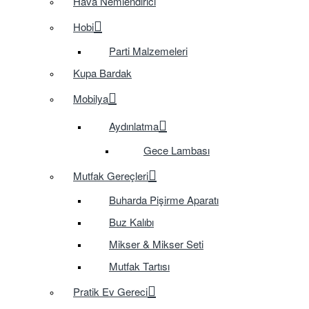
Hava Nemlendirici
Hobi
Parti Malzemeleri
Kupa Bardak
Mobilya
Aydınlatma
Gece Lambası
Mutfak Gereçleri
Buharda Pişirme Aparatı
Buz Kalıbı
Mikser & Mikser Seti
Mutfak Tartısı
Pratik Ev Gereci