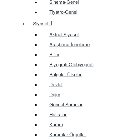
Sinema-Genel
Tiyatro-Genel
Siyaset
Aktüel Siyaset
Araştırma-İnceleme
Bilim
Biyografi-Otobiyografi
Bölgeler-Ülkeler
Devlet
Diğer
Güncel Sorunlar
Hatıralar
Kuram
Kurumlar-Örgütler