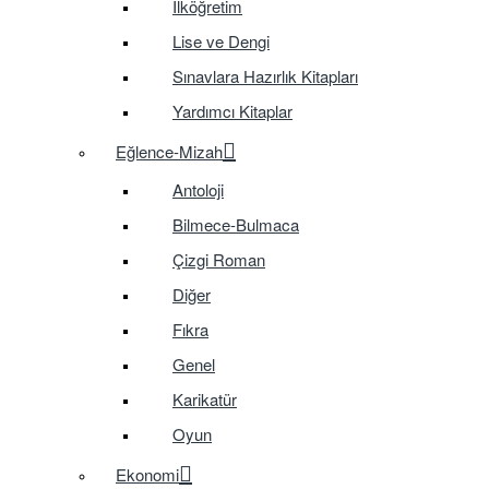
İlköğretim
Lise ve Dengi
Sınavlara Hazırlık Kitapları
Yardımcı Kitaplar
Eğlence-Mizah
Antoloji
Bilmece-Bulmaca
Çizgi Roman
Diğer
Fıkra
Genel
Karikatür
Oyun
Ekonomi