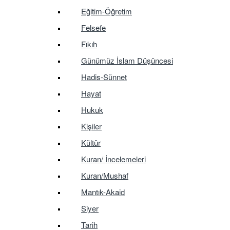
Eğitim-Öğretim
Felsefe
Fıkıh
Günümüz İslam Düşüncesi
Hadis-Sünnet
Hayat
Hukuk
Kişiler
Kültür
Kuran/ İncelemeleri
Kuran/Mushaf
Mantık-Akaid
Siyer
Tarih