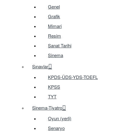
Genel
Grafik
Mimari
Resim
Sanat Tarihi
Sinema
Sınavlar
KPDS-ÜDS-YDS-TOEFL
KPSS
TYT
Sinema-Tiyatro
Oyun (yerli)
Senaryo