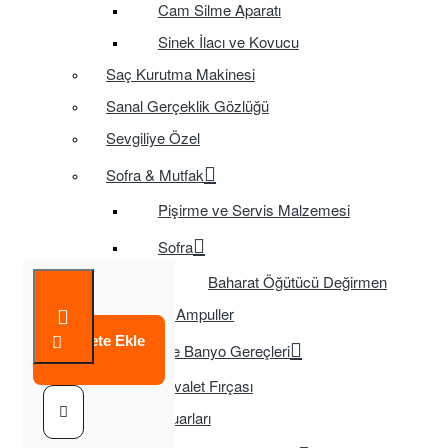
Cam Silme Aparatı
Sinek İlacı ve Kovucu
Saç Kurutma Makinesi
Sanal Gerçeklik Gözlüğü
Sevgiliye Özel
Sofra & Mutfak
Pişirme ve Servis Malzemesi
Sofra
Baharat Öğütücü Değirmen
Tasarruflu Ampuller
Sepete Ekle
Temizlik ve Banyo Gereçleri
Tuvalet Fırçası
TV Aksesuarları