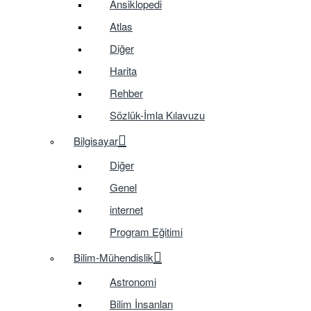
Ansiklopedi
Atlas
Diğer
Harita
Rehber
Sözlük-İmla Kılavuzu
Bilgisayar
Diğer
Genel
internet
Program Eğitimi
Bilim-Mühendislik
Astronomi
Bilim İnsanları