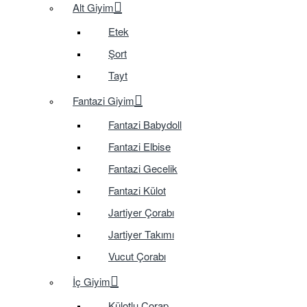
Alt Giyim
Etek
Şort
Tayt
Fantazi Giyim
Fantazi Babydoll
Fantazi Elbise
Fantazi Gecelik
Fantazi Külot
Jartiyer Çorabı
Jartiyer Takımı
Vucut Çorabı
İç Giyim
Külotlu Çorap