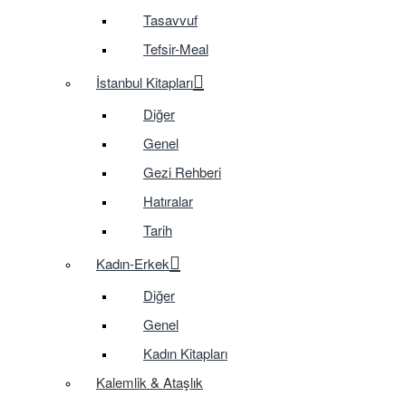
Tasavvuf
Tefsir-Meal
İstanbul Kitapları
Diğer
Genel
Gezi Rehberi
Hatıralar
Tarih
Kadın-Erkek
Diğer
Genel
Kadın Kitapları
Kalemlik & Ataşlık