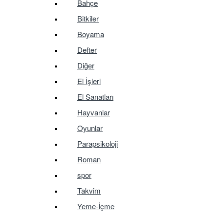
Bahçe
Bitkiler
Boyama
Defter
Diğer
El İşleri
El Sanatları
Hayvanlar
Oyunlar
Parapsikoloji
Roman
spor
Takvim
Yeme-İçme