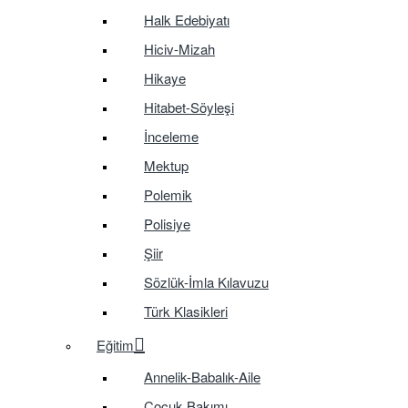
Halk Edebiyatı
Hiciv-Mizah
Hikaye
Hitabet-Söyleşi
İnceleme
Mektup
Polemik
Polisiye
Şiir
Sözlük-İmla Kılavuzu
Türk Klasikleri
Eğitim
Annelik-Babalık-Aile
Çocuk Bakımı