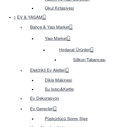
Okul Kırtasiyesi
EV & YAŞAM
Bahçe & Yapı Market
Yapı Market
Hırdavat Ürünleri
Silikon Tabancası
Elektrikli Ev Aletleri
Dikiş Makinesi
Su Isıtıcı&Kettle
Ev Dekorasyon
Ev Gereçleri
Püskürtücü Sprey Şişe