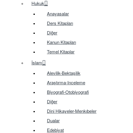
Hukuk
Anayasalar
Ders Kitapları
Diğer
Kanun Kitapları
Temel Kitaplar
İslam
Alevilik-Bektaşilik
Araştırma-Inceleme
Biyografi-Otobiyografi
Diğer
Dini Hikayeler-Menkıbeler
Dualar
Edebiyat