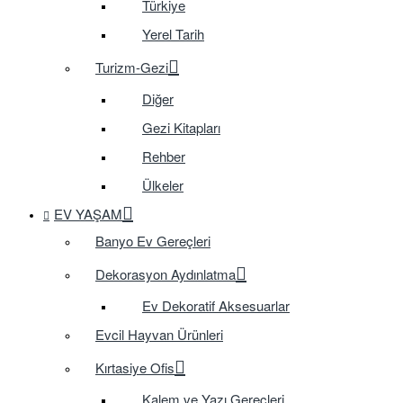
Türkiye
Yerel Tarih
Turizm-Gezi
Diğer
Gezi Kitapları
Rehber
Ülkeler
EV YAŞAM
Banyo Ev Gereçleri
Dekorasyon Aydınlatma
Ev Dekoratif Aksesuarlar
Evcil Hayvan Ürünleri
Kırtasiye Ofis
Kalem ve Yazı Gereçleri