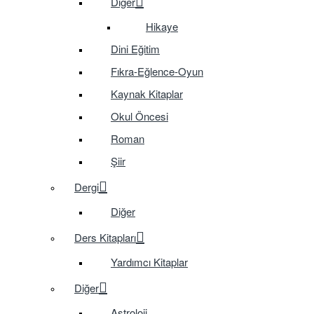
Diğer
Hikaye
Dini Eğitim
Fıkra-Eğlence-Oyun
Kaynak Kitaplar
Okul Öncesi
Roman
Şiir
Dergi
Diğer
Ders Kitapları
Yardımcı Kitaplar
Diğer
Astroloji