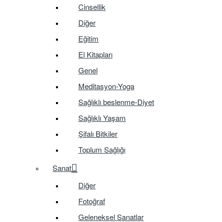
Cinsellik
Diğer
Eğitim
El Kitapları
Genel
Meditasyon-Yoga
Sağlıklı beslenme-Diyet
Sağlıklı Yaşam
Şifalı Bitkiler
Toplum Sağlığı
Sanat
Diğer
Fotoğraf
Geleneksel Sanatlar