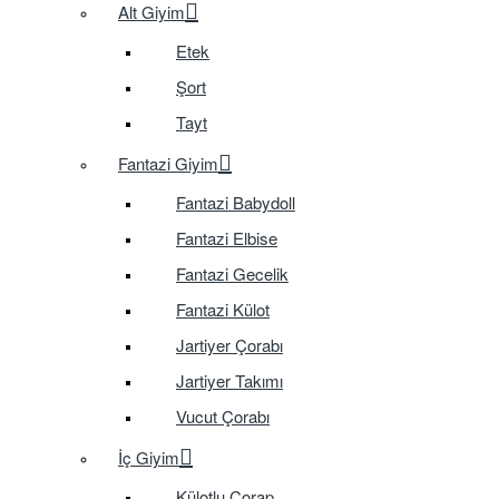
Alt Giyim
Etek
Şort
Tayt
Fantazi Giyim
Fantazi Babydoll
Fantazi Elbise
Fantazi Gecelik
Fantazi Külot
Jartiyer Çorabı
Jartiyer Takımı
Vucut Çorabı
İç Giyim
Külotlu Çorap