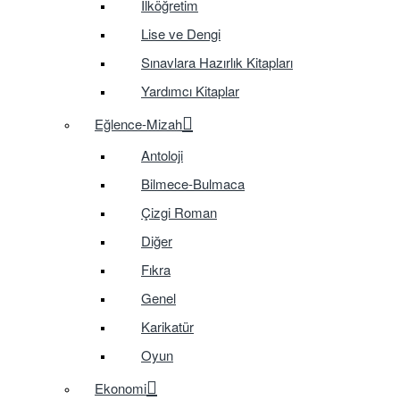
İlköğretim
Lise ve Dengi
Sınavlara Hazırlık Kitapları
Yardımcı Kitaplar
Eğlence-Mizah
Antoloji
Bilmece-Bulmaca
Çizgi Roman
Diğer
Fıkra
Genel
Karikatür
Oyun
Ekonomi