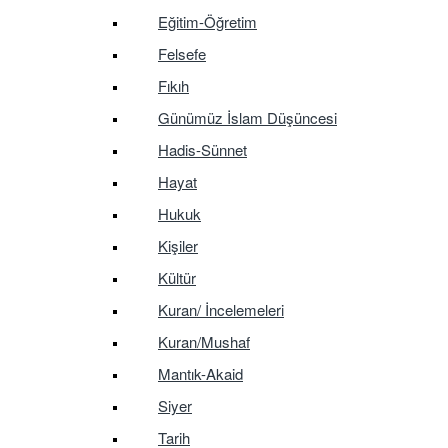
Eğitim-Öğretim
Felsefe
Fıkıh
Günümüz İslam Düşüncesi
Hadis-Sünnet
Hayat
Hukuk
Kişiler
Kültür
Kuran/ İncelemeleri
Kuran/Mushaf
Mantık-Akaid
Siyer
Tarih