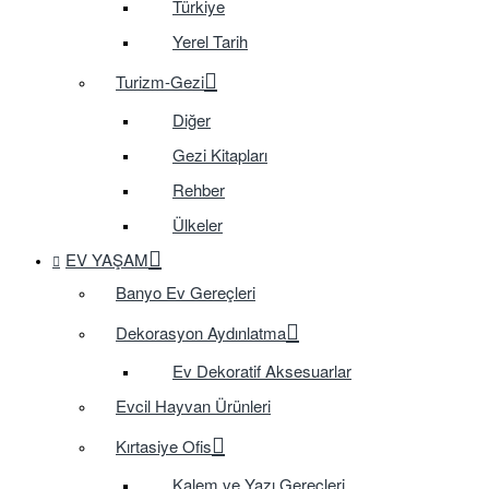
Türkiye
Yerel Tarih
Turizm-Gezi
Diğer
Gezi Kitapları
Rehber
Ülkeler
EV YAŞAM
Banyo Ev Gereçleri
Dekorasyon Aydınlatma
Ev Dekoratif Aksesuarlar
Evcil Hayvan Ürünleri
Kırtasiye Ofis
Kalem ve Yazı Gereçleri