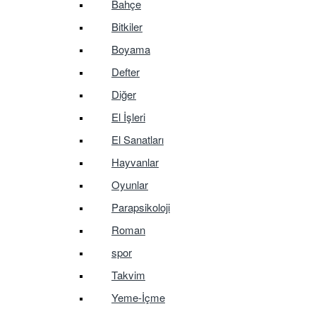
Bahçe
Bitkiler
Boyama
Defter
Diğer
El İşleri
El Sanatları
Hayvanlar
Oyunlar
Parapsikoloji
Roman
spor
Takvim
Yeme-İçme