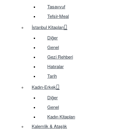
Tasavvuf
Tefsir-Meal
İstanbul Kitapları
Diğer
Genel
Gezi Rehberi
Hatıralar
Tarih
Kadın-Erkek
Diğer
Genel
Kadın Kitapları
Kalemlik & Ataşlık