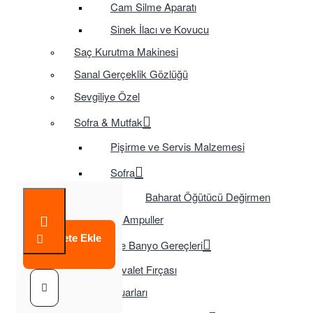
Cam Silme Aparatı
Sinek İlacı ve Kovucu
Saç Kurutma Makinesi
Sanal Gerçeklik Gözlüğü
Sevgiliye Özel
Sofra & Mutfak
Pişirme ve Servis Malzemesi
Sofra
Baharat Öğütücü Değirmen
Tasarruflu Ampuller
Sepete Ekle
Temizlik ve Banyo Gereçleri
Tuvalet Fırçası
TV Aksesuarları