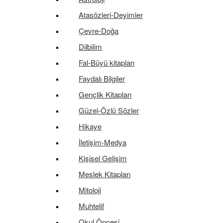
Atasözleri-Deyimler
Çevre-Doğa
Dilbilim
Fal-Büyü kitapları
Faydalı Bilgiler
Gençlik Kitapları
Güzel-Özlü Sözler
Hikaye
İletişim-Medya
Kişisel Gelişim
Meslek Kitapları
Mitoloji
Muhtelif
Okul Öncesi