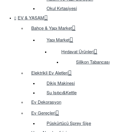
Okul Kırtasiyesi
EV & YAŞAM
Bahçe & Yapı Market
Yapı Market
Hırdavat Ürünleri
Silikon Tabancası
Elektrikli Ev Aletleri
Dikiş Makinesi
Su Isıtıcı&Kettle
Ev Dekorasyon
Ev Gereçleri
Püskürtücü Sprey Şişe