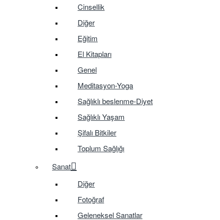
Cinsellik
Diğer
Eğitim
El Kitapları
Genel
Meditasyon-Yoga
Sağlıklı beslenme-Diyet
Sağlıklı Yaşam
Şifalı Bitkiler
Toplum Sağlığı
Sanat
Diğer
Fotoğraf
Geleneksel Sanatlar