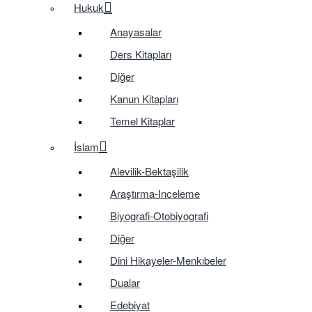
Hukuk
Anayasalar
Ders Kitapları
Diğer
Kanun Kitapları
Temel Kitaplar
İslam
Alevilik-Bektaşilik
Araştırma-Inceleme
Biyografi-Otobiyografi
Diğer
Dini Hikayeler-Menkıbeler
Dualar
Edebiyat