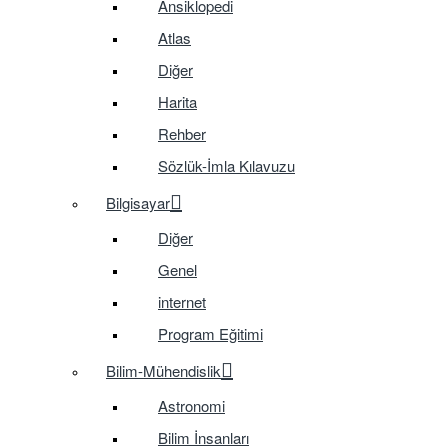
Ansiklopedi
Atlas
Diğer
Harita
Rehber
Sözlük-İmla Kılavuzu
Bilgisayar
Diğer
Genel
internet
Program Eğitimi
Bilim-Mühendislik
Astronomi
Bilim İnsanları