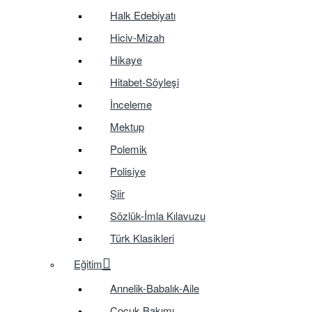
Halk Edebiyatı
Hiciv-Mizah
Hikaye
Hitabet-Söyleşi
İnceleme
Mektup
Polemik
Polisiye
Şiir
Sözlük-İmla Kılavuzu
Türk Klasikleri
Eğitim
Annelik-Babalık-Aile
Çocuk Bakımı