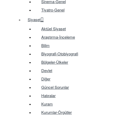
Sinema-Genel
Tiyatro-Genel
Siyaset
Aktüel Siyaset
Araştırma-İnceleme
Bilim
Biyografi-Otobiyografi
Bölgeler-Ülkeler
Devlet
Diğer
Güncel Sorunlar
Hatıralar
Kuram
Kurumlar-Örgütler