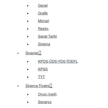
Genel
Grafik
Mimari
Resim
Sanat Tarihi
Sinema
Sınavlar
KPDS-ÜDS-YDS-TOEFL
KPSS
TYT
Sinema-Tiyatro
Oyun (yerli)
Senaryo