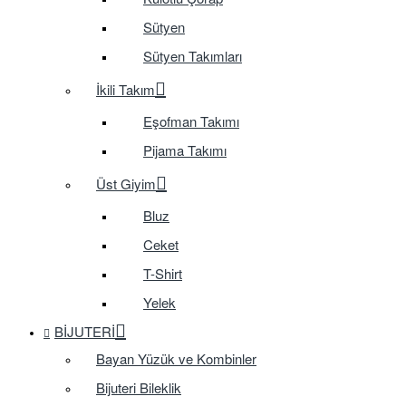
Sütyen
Sütyen Takımları
İkili Takım
Eşofman Takımı
Pijama Takımı
Üst Giyim
Bluz
Ceket
T-Shirt
Yelek
BIJUTERI
Bayan Yüzük ve Kombinler
Bijuteri Bileklik