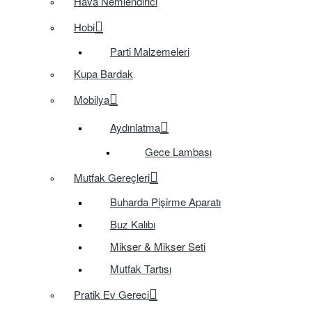
Hava Nemlendirici
Hobi
Parti Malzemeleri
Kupa Bardak
Mobilya
Aydınlatma
Gece Lambası
Mutfak Gereçleri
Buharda Pişirme Aparatı
Buz Kalıbı
Mikser & Mikser Seti
Mutfak Tartısı
Pratik Ev Gereci