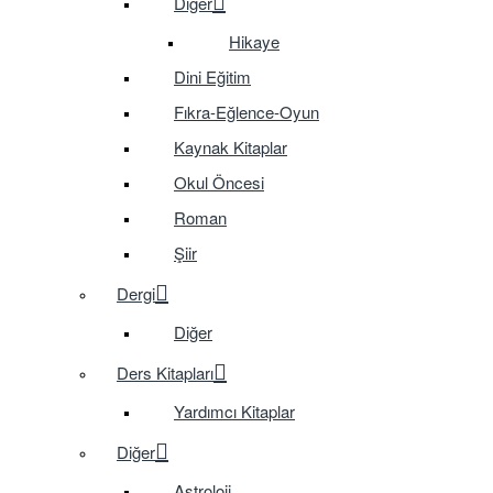
Diğer
Hikaye
Dini Eğitim
Fıkra-Eğlence-Oyun
Kaynak Kitaplar
Okul Öncesi
Roman
Şiir
Dergi
Diğer
Ders Kitapları
Yardımcı Kitaplar
Diğer
Astroloji