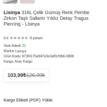
Lisinya
316L Çelik Gümüş Renk Pembe
Zirkon Taşlı Sallantı Yıldız Detay Tragus
Piercing - Lisinya
0 yorum
0.0
Stok Adedi:
31
Lisinya
Marka:
Ürün Kodu:
673f4175a947e3e3af0cf0b6-0808
Kargo:
Aras Kargo
103,99₺
126,99₺
Kargo Etiketi (PDF) Yükle