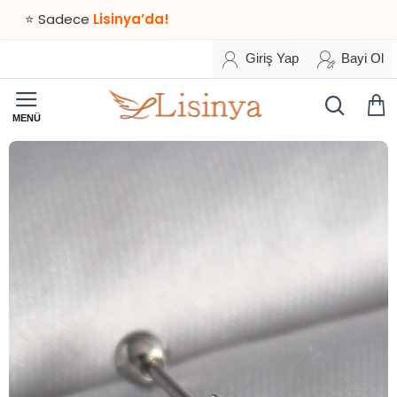
adece
Lisinya’da!
Giriş Yap
Bayi Ol