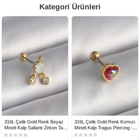
Kategori Ürünleri
HIZLI
HIZLI
Yeni Ürün
Yeni Ürün
316L Çelik Gold Renk Beyaz
316L Çelik Gold Renk Kırmızı
TESLİMAT
TESLİMAT
Mineli Kalp Sallantı Zirkon Taşlı
Mineli Kalp Tragus Piercing -
Tragus Piercing - Lisinya
Lisinya