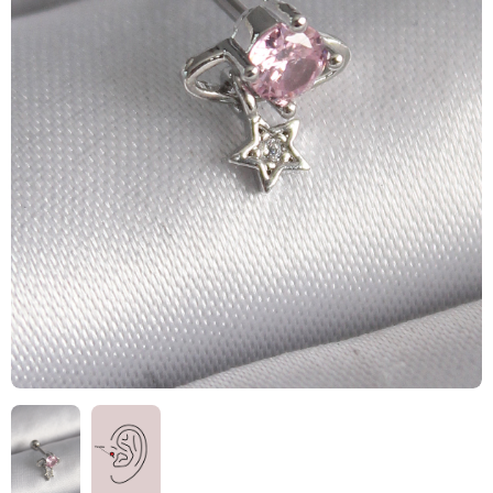
HIZLI
TESLİMAT