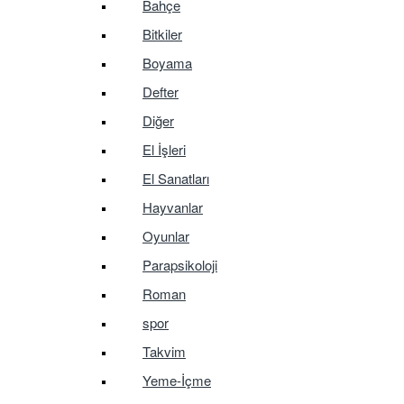
Bahçe
Bitkiler
Boyama
Defter
Diğer
El İşleri
El Sanatları
Hayvanlar
Oyunlar
Parapsikoloji
Roman
spor
Takvim
Yeme-İçme