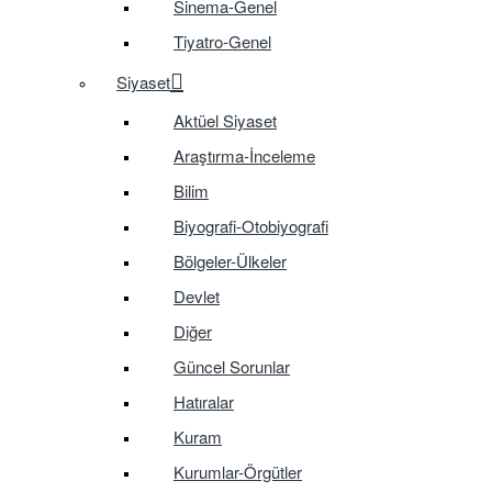
Sinema-Genel
Tiyatro-Genel
Siyaset
Aktüel Siyaset
Araştırma-İnceleme
Bilim
Biyografi-Otobiyografi
Bölgeler-Ülkeler
Devlet
Diğer
Güncel Sorunlar
Hatıralar
Kuram
Kurumlar-Örgütler