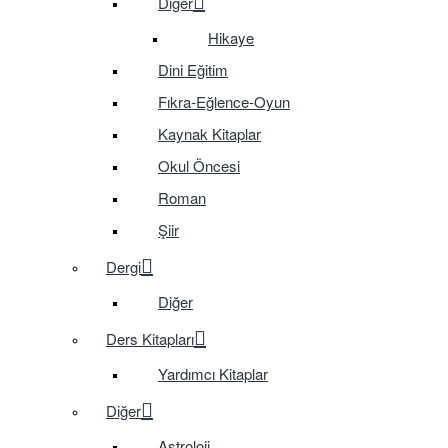
Diğer
Hikaye
Dini Eğitim
Fıkra-Eğlence-Oyun
Kaynak Kitaplar
Okul Öncesi
Roman
Şiir
Dergi
Diğer
Ders Kitapları
Yardımcı Kitaplar
Diğer
Astroloji