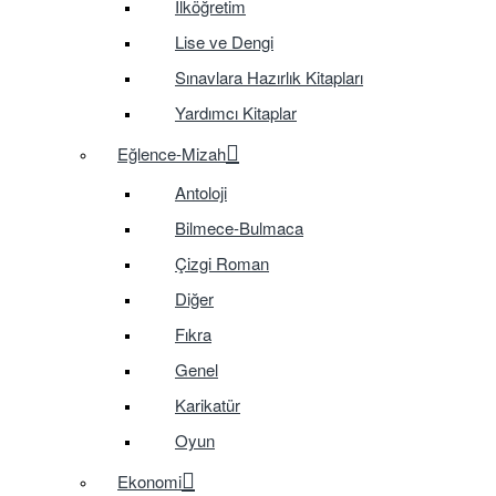
İlköğretim
Lise ve Dengi
Sınavlara Hazırlık Kitapları
Yardımcı Kitaplar
Eğlence-Mizah
Antoloji
Bilmece-Bulmaca
Çizgi Roman
Diğer
Fıkra
Genel
Karikatür
Oyun
Ekonomi