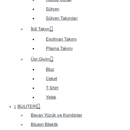
Sütyen
Sütyen Takımları
İkili Takım
Eşofman Takımı
Pijama Takımı
Üst Giyim
Bluz
Ceket
T-Shirt
Yelek
BIJUTERI
Bayan Yüzük ve Kombinler
Bijuteri Bileklik