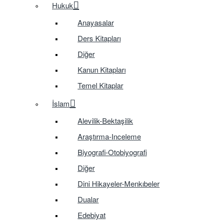
Hukuk
Anayasalar
Ders Kitapları
Diğer
Kanun Kitapları
Temel Kitaplar
İslam
Alevilik-Bektaşilik
Araştırma-Inceleme
Biyografi-Otobiyografi
Diğer
Dini Hikayeler-Menkıbeler
Dualar
Edebiyat