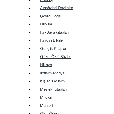
Atasözleri-Deyimler
Çevre-Doğa
Dilbilim
Fal-Büyü kitapları
Faydalı Bilgiler
Gençlik Kitapları
Güzel-Özlü Sözler
Hikaye
İletişim-Medya
Kişisel Gelişim
Meslek Kitapları
Mitoloji
Muhtelif
Okul Öncesi