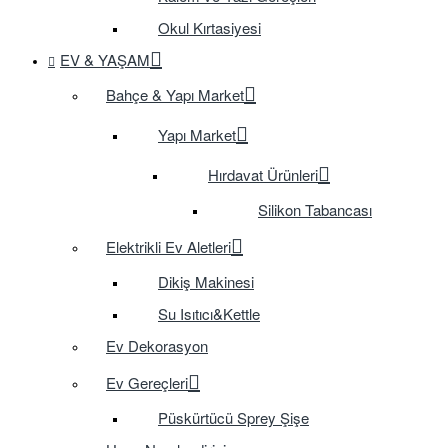
Okul Kırtasiyesi
EV & YAŞAM
Bahçe & Yapı Market
Yapı Market
Hırdavat Ürünleri
Silikon Tabancası
Elektrikli Ev Aletleri
Dikiş Makinesi
Su Isıtıcı&Kettle
Ev Dekorasyon
Ev Gereçleri
Püskürtücü Sprey Şişe