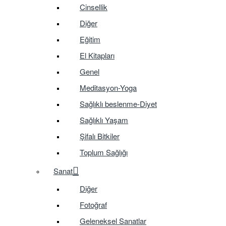
Cinsellik
Diğer
Eğitim
El Kitapları
Genel
Meditasyon-Yoga
Sağlıklı beslenme-Diyet
Sağlıklı Yaşam
Şifalı Bitkiler
Toplum Sağlığı
Sanat
Diğer
Fotoğraf
Geleneksel Sanatlar