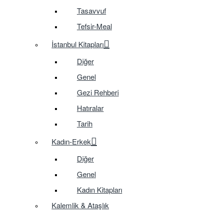
Tasavvuf
Tefsir-Meal
İstanbul Kitapları
Diğer
Genel
Gezi Rehberi
Hatıralar
Tarih
Kadın-Erkek
Diğer
Genel
Kadın Kitapları
Kalemlik & Ataşlık