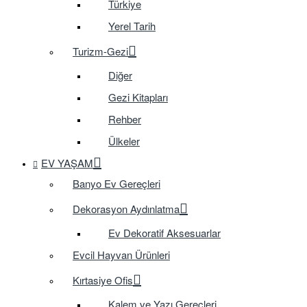
Türkiye
Yerel Tarih
Turizm-Gezi
Diğer
Gezi Kitapları
Rehber
Ülkeler
EV YAŞAM
Banyo Ev Gereçleri
Dekorasyon Aydınlatma
Ev Dekoratif Aksesuarlar
Evcil Hayvan Ürünleri
Kırtasiye Ofis
Kalem ve Yazı Gereçleri