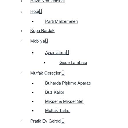
Hava Nemlendirici
Hobi
Parti Malzemeleri
Kupa Bardak
Mobilya
Aydınlatma
Gece Lambası
Mutfak Gereçleri
Buharda Pişirme Aparatı
Buz Kalıbı
Mikser & Mikser Seti
Mutfak Tartısı
Pratik Ev Gereci