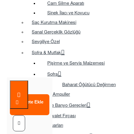
Cam Silme Aparatı
Sinek İlacı ve Kovucu
Saç Kurutma Makinesi
Sanal Gerçeklik Gözlüğü
Sevgiliye Özel
Sofra & Mutfak
Pişirme ve Servis Malzemesi
Sofra
Baharat Öğütücü Değirmen
Tasarruflu Ampuller
Sepete Ekle
Temizlik ve Banyo Gereçleri
Tuvalet Fırçası
TV Aksesuarları