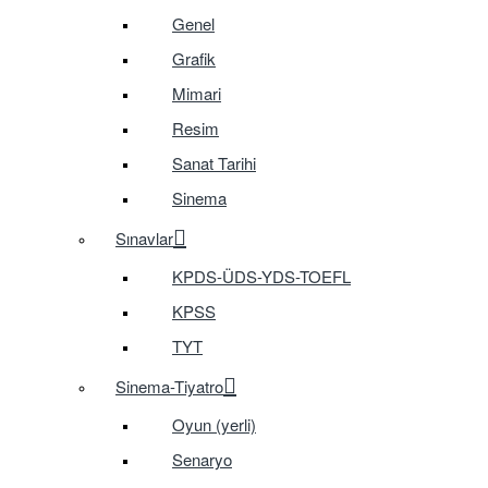
Genel
Grafik
Mimari
Resim
Sanat Tarihi
Sinema
Sınavlar
KPDS-ÜDS-YDS-TOEFL
KPSS
TYT
Sinema-Tiyatro
Oyun (yerli)
Senaryo