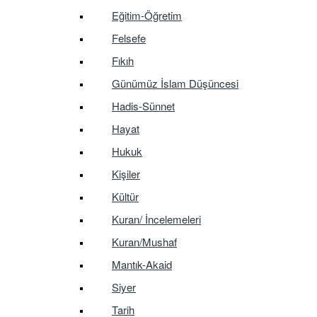
Eğitim-Öğretim
Felsefe
Fıkıh
Günümüz İslam Düşüncesi
Hadis-Sünnet
Hayat
Hukuk
Kişiler
Kültür
Kuran/ İncelemeleri
Kuran/Mushaf
Mantık-Akaid
Siyer
Tarih