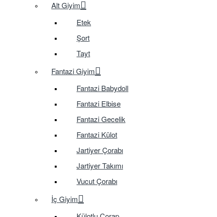
Alt Giyim
Etek
Şort
Tayt
Fantazi Giyim
Fantazi Babydoll
Fantazi Elbise
Fantazi Gecelik
Fantazi Külot
Jartiyer Çorabı
Jartiyer Takımı
Vucut Çorabı
İç Giyim
Külotlu Çorap