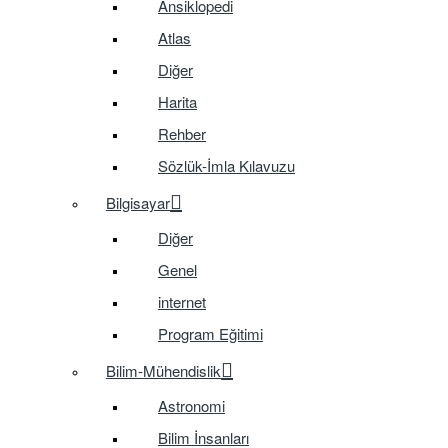
Ansiklopedi
Atlas
Diğer
Harita
Rehber
Sözlük-İmla Kılavuzu
Bilgisayar
Diğer
Genel
internet
Program Eğitimi
Bilim-Mühendislik
Astronomi
Bilim İnsanları