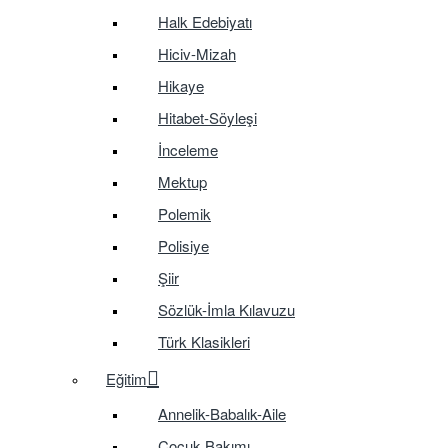
Halk Edebiyatı
Hiciv-Mizah
Hikaye
Hitabet-Söyleşi
İnceleme
Mektup
Polemik
Polisiye
Şiir
Sözlük-İmla Kılavuzu
Türk Klasikleri
Eğitim
Annelik-Babalık-Aile
Çocuk Bakımı