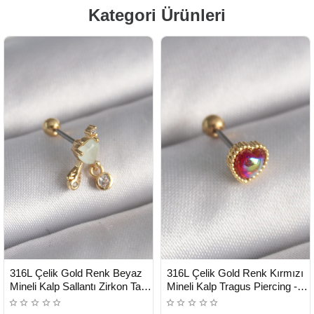
Kategori Ürünleri
HIZLI
HIZLI
Yeni Ürün
Yeni Ürün
316L Çelik Gold Renk Beyaz
316L Çelik Gold Renk Kırmızı
TESLİMAT
TESLİMAT
Mineli Kalp Sallantı Zirkon Taşlı
Mineli Kalp Tragus Piercing -
Tragus Piercing - Lisinya
Lisinya