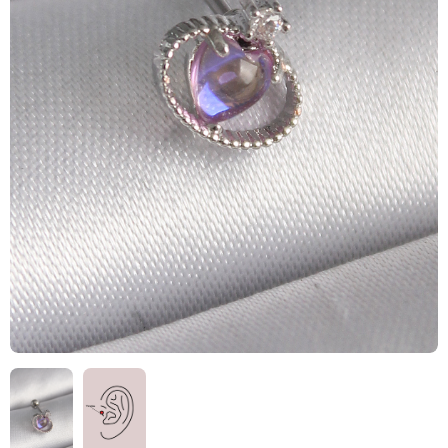
HIZLI
TESLİMAT