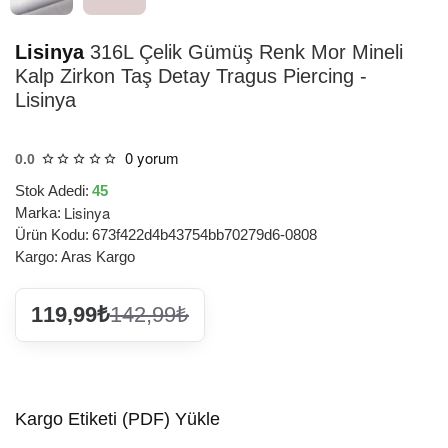
Lisinya
316L Çelik Gümüş Renk Mor Mineli
Kalp Zirkon Taş Detay Tragus Piercing -
Lisinya
0 yorum
0.0
Stok Adedi:
45
Lisinya
Marka:
Ürün Kodu:
673f422d4b43754bb70279d6-0808
Kargo:
Aras Kargo
119,99₺
142,99₺
Kargo Etiketi (PDF) Yükle