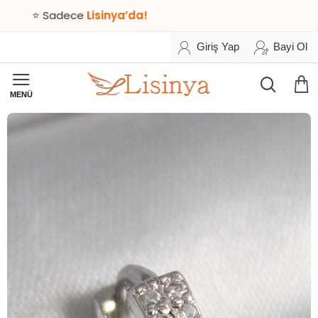
 Sadece
Lisinya’da!
Giriş Yap
Bayi Ol