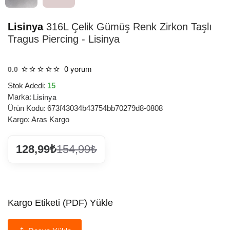
Lisinya
316L Çelik Gümüş Renk Zirkon Taşlı
Tragus Piercing - Lisinya
0 yorum
0.0
Stok Adedi:
15
Lisinya
Marka:
Ürün Kodu:
673f43034b43754bb70279d8-0808
Kargo:
Aras Kargo
128,99₺
154,99₺
Kargo Etiketi (PDF) Yükle