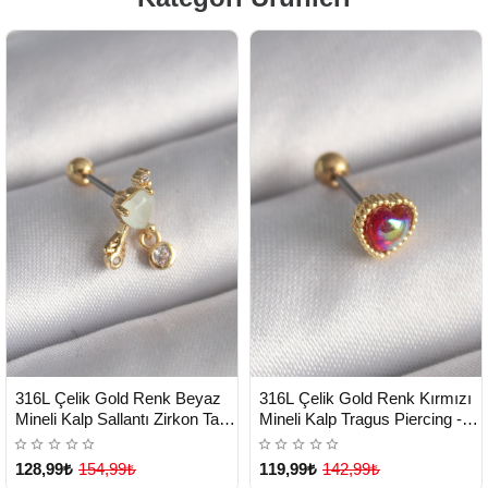
HIZLI
HIZLI
Yeni Ürün
Yeni Ürün
316L Çelik Gold Renk Beyaz
316L Çelik Gold Renk Kırmızı
TESLİMAT
TESLİMAT
Mineli Kalp Sallantı Zirkon Taşlı
Mineli Kalp Tragus Piercing -
Tragus Piercing - Lisinya
Lisinya
128,99₺
154,99₺
119,99₺
142,99₺