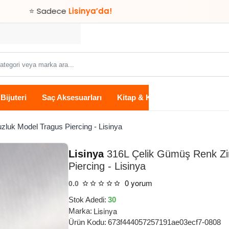
dece
Lisinya’da!
Bijuteri
Saç Aksesuarları
Kitap & Kırtasiye
Ev Yaşam
luk Model Tragus Piercing - Lisinya
Lisinya
316L Çelik Gümüş Renk Zir
Piercing - Lisinya
0 yorum
0.0
Stok Adedi:
30
Lisinya
Marka:
Ürün Kodu:
673f444057257191ae03ecf7-0808