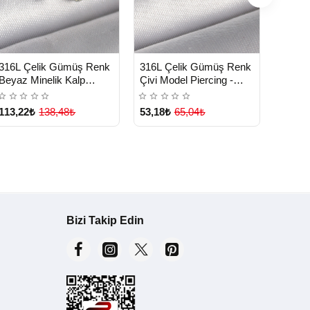
HIZLI
HIZLI
HIZ
Yeni Ürün
Yeni Ürün
316L Çelik Gümüş Renk
316L Çelik Gümüş Renk
316L 
TESLİMAT
TESLİMAT
TE
Beyaz Minelik Kalp
Çivi Model Piercing -
Çivi M
Sallantı Zirkon Taş Detay
Lisinya
Lisiny
Tragus Piercing - Lisinya
113,22₺
138,48₺
53,18₺
65,04₺
53,18
Bizi Takip Edin