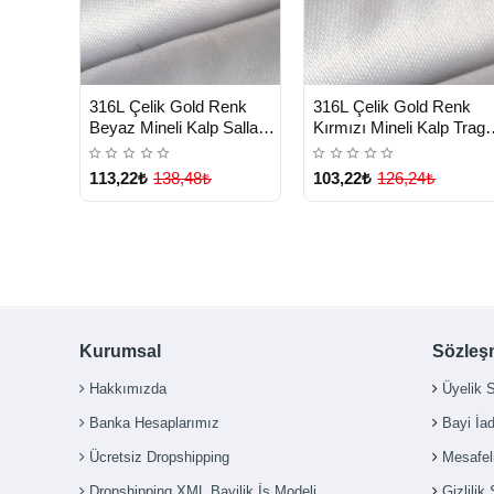
HIZLI
HIZLI
Yeni Ürün
Yeni Ürü
316L Çelik Gold Renk
316L Çelik Gold Renk
TESLİMAT
TESLİMAT
Beyaz Mineli Kalp Sallantı
Kırmızı Mineli Kalp Trag
Zirkon Taşlı Tragus
Piercing - Lisinya
Piercing - Lisinya
113,22₺
138,48₺
103,22₺
126,24₺
Kurumsal
Sözleş
Hakkımızda
Üyelik 
Banka Hesaplarımız
Bayi İa
Ücretsiz Dropshipping
Mesafel
Dropshipping XML Bayilik İş Modeli
Gizlilik