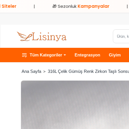
|
🎁 Sezonluk
Kampanyalar
|
⭐ Sa
Ürün,
kategori
veya
Tüm Kategoriler
Entegrasyon
Giyim
marka
ara...
316L Çelik Gümüş Renk Zirkon Taşlı Sonsuz
home