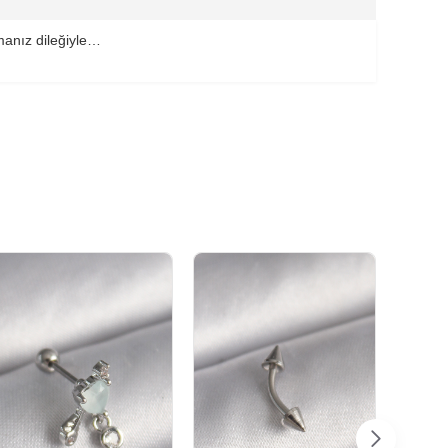
nmanız dileğiyle…