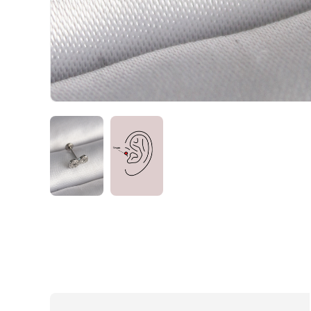
HIZLI
TESLİMAT