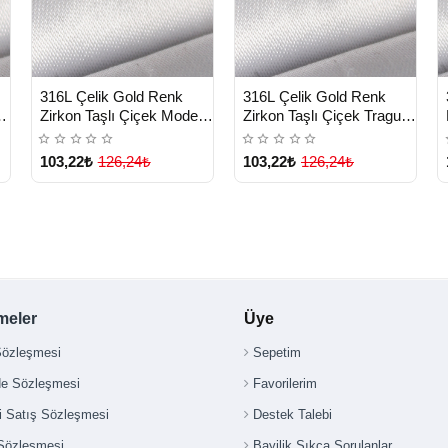
HIZLI
HIZLI
n
Yeni Ürün
Yeni Ürün
316L Çelik Gold Renk
316L Çelik Gold Renk
TESLİMAT
TESLİMAT
us
Zirkon Taşlı Çiçek Model
Zirkon Taşlı Çiçek Tragus
Tragus Piercing - Lisinya
Piercing - Lisinya
103,22₺
126,24₺
103,22₺
126,24₺
meler
Üye
Sözleşmesi
Sepetim
de Sözleşmesi
Favorilerim
i Satış Sözleşmesi
Destek Talebi
 Sözleşmesi
Bayilik Sıkça Sorulanlar