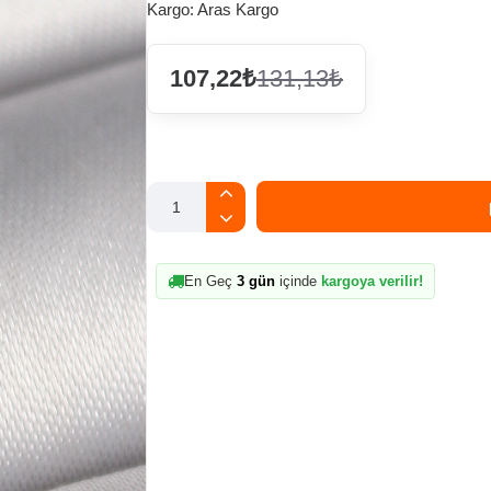
Kargo:
Aras Kargo
107,22₺
131,13₺
En Geç
3 gün
içinde
kargoya verilir!