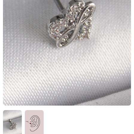
HIZLI
TESLİMAT