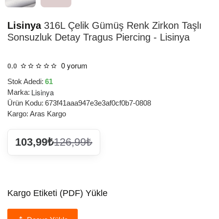
Lisinya
316L Çelik Gümüş Renk Zirkon Taşlı
Sonsuzluk Detay Tragus Piercing - Lisinya
0 yorum
0.0
Stok Adedi:
61
Lisinya
Marka:
Ürün Kodu:
673f41aaa947e3e3af0cf0b7-0808
Kargo:
Aras Kargo
103,99₺
126,99₺
Kargo Etiketi (PDF) Yükle