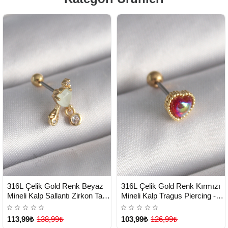
HIZLI
HIZLI
Yeni Ürün
Yeni Ürün
316L Çelik Gold Renk Beyaz
316L Çelik Gold Renk Kırmızı
TESLİMAT
TESLİMAT
Mineli Kalp Sallantı Zirkon Taşlı
Mineli Kalp Tragus Piercing -
Tragus Piercing - Lisinya
Lisinya
113,99₺
138,99₺
103,99₺
126,99₺