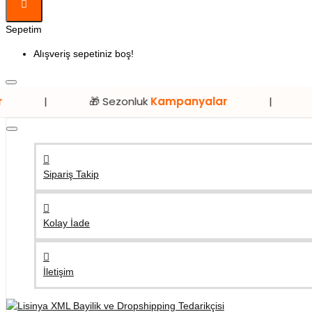
Sepetim
Alışveriş sepetiniz boş!
🎁 Sezonluk
Kampanyalar
|
⭐ Sadece
L
Sipariş Takip
Kolay İade
İletişim