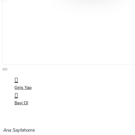
Bijuteri
Saç Aksesuarları
Kitap & Kırtasiye
Ev Yaşam
Oyuncak
Hırdavat
Tüm Ürünler
Giriş Yap
Bayi Ol
home