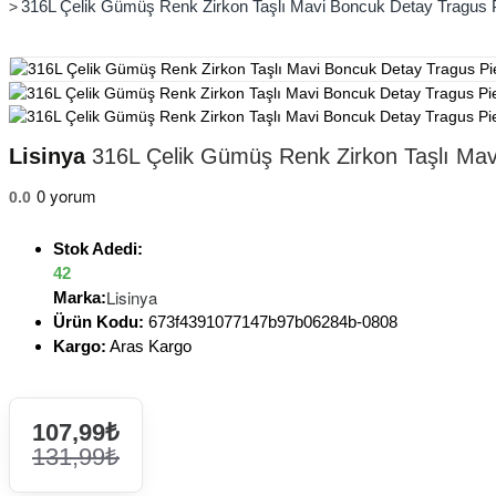
316L Çelik Gümüş Renk Zirkon Taşlı Mavi Boncuk Detay Tragus Pi
Lisinya
316L Çelik Gümüş Renk Zirkon Taşlı Mavi
0 yorum
0.0
Stok Adedi:
42
Lisinya
Marka:
Ürün Kodu:
673f4391077147b97b06284b-0808
Kargo:
Aras Kargo
107,99₺
131,99₺