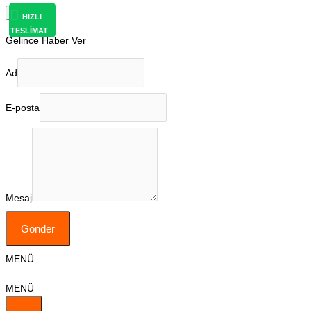
×
HIZLI
TESLİMAT
Gelince Haber Ver
Ad
E-posta
Mesaj
Gönder
MENÜ
MENÜ