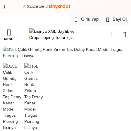
|
⭐ Sadece
Lisinya’da!
Giriş Yap
Bayi Ol
HIZLI
TESLİMAT