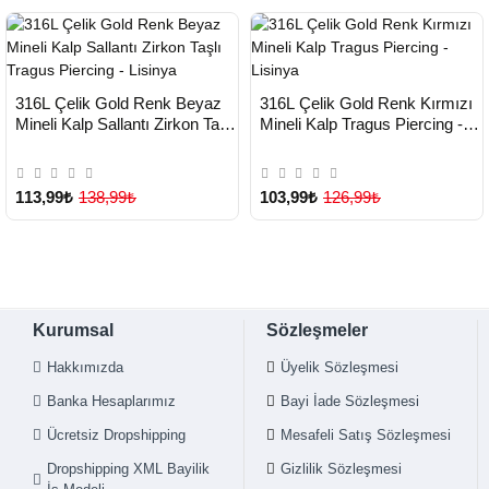
HIZLI
HIZLI
Yeni Ürün
Yeni Ürün
316L Çelik Gold Renk Beyaz
316L Çelik Gold Renk Kırmızı
TESLİMAT
TESLİMAT
Mineli Kalp Sallantı Zirkon Taşlı
Mineli Kalp Tragus Piercing -
Tragus Piercing - Lisinya
Lisinya
113,99₺
138,99₺
103,99₺
126,99₺
Kurumsal
Sözleşmeler
Hakkımızda
Üyelik Sözleşmesi
Banka Hesaplarımız
Bayi İade Sözleşmesi
Ücretsiz Dropshipping
Mesafeli Satış Sözleşmesi
Dropshipping XML Bayilik
Gizlilik Sözleşmesi