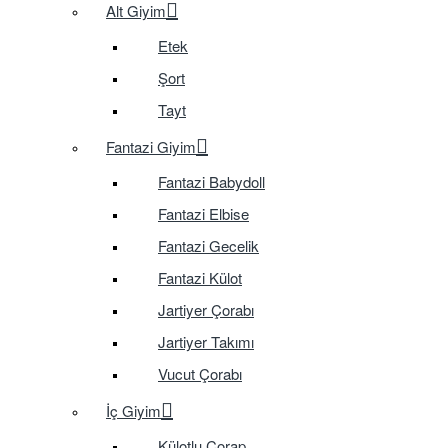
Alt Giyim
Etek
Şort
Tayt
Fantazi Giyim
Fantazi Babydoll
Fantazi Elbise
Fantazi Gecelik
Fantazi Külot
Jartiyer Çorabı
Jartiyer Takımı
Vucut Çorabı
İç Giyim
Külotlu Çorap