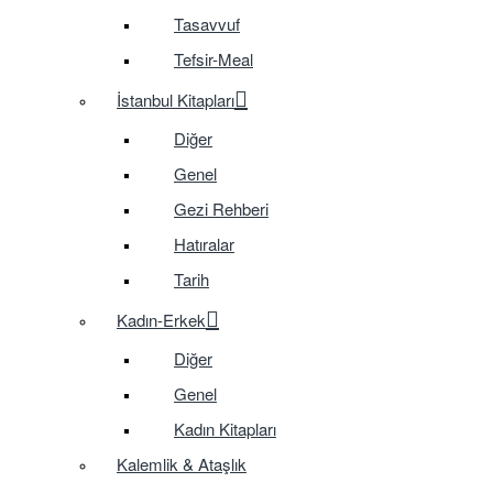
Tasavvuf
Tefsir-Meal
İstanbul Kitapları
Diğer
Genel
Gezi Rehberi
Hatıralar
Tarih
Kadın-Erkek
Diğer
Genel
Kadın Kitapları
Kalemlik & Ataşlık