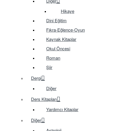
Diğer
Hikaye
Dini Eğitim
Fıkra-Eğlence-Oyun
Kaynak Kitaplar
Okul Öncesi
Roman
Şiir
Dergi
Diğer
Ders Kitapları
Yardımcı Kitaplar
Diğer
Astroloji