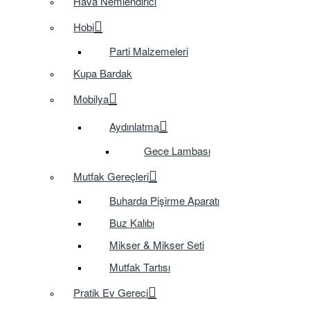
Hava Nemlendirici
Hobi
Parti Malzemeleri
Kupa Bardak
Mobilya
Aydınlatma
Gece Lambası
Mutfak Gereçleri
Buharda Pişirme Aparatı
Buz Kalıbı
Mikser & Mikser Seti
Mutfak Tartısı
Pratik Ev Gereci