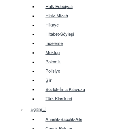
Halk Edebiyatı
Hiciv-Mizah
Hikaye
Hitabet-Söyleşi
İnceleme
Mektup
Polemik
Polisiye
Şiir
Sözlük-İmla Kılavuzu
Türk Klasikleri
Eğitim
Annelik-Babalık-Aile
Çocuk Bakımı