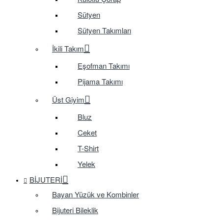
Sütyen
Sütyen Takımları
İkili Takım
Eşofman Takımı
Pijama Takımı
Üst Giyim
Bluz
Ceket
T-Shirt
Yelek
BIJUTERI
Bayan Yüzük ve Kombinler
Bijuteri Bileklik