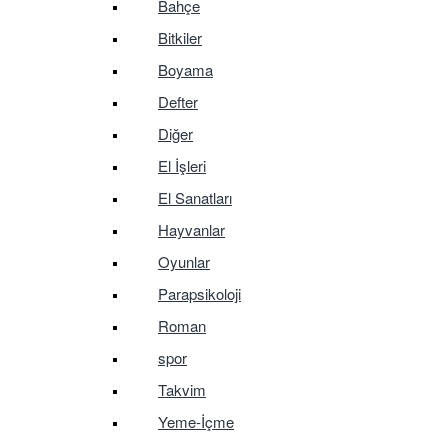
Bahçe
Bitkiler
Boyama
Defter
Diğer
El İşleri
El Sanatları
Hayvanlar
Oyunlar
Parapsikoloji
Roman
spor
Takvim
Yeme-İçme