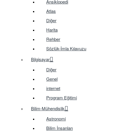
Ansiklopedi
Atlas
Diğer
Harita
Rehber
Sözlük-İmla Kılavuzu
Bilgisayar
Diğer
Genel
internet
Program Eğitimi
Bilim-Mühendislik
Astronomi
Bilim İnsanları