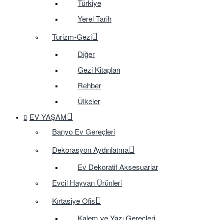
Türkiye
Yerel Tarih
Turizm-Gezi
Diğer
Gezi Kitapları
Rehber
Ülkeler
EV YAŞAM
Banyo Ev Gereçleri
Dekorasyon Aydınlatma
Ev Dekoratif Aksesuarlar
Evcil Hayvan Ürünleri
Kırtasiye Ofis
Kalem ve Yazı Gereçleri