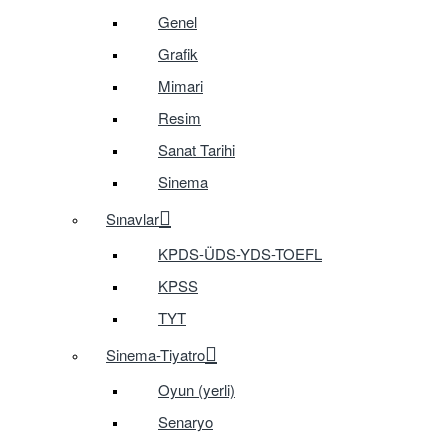
Genel
Grafik
Mimari
Resim
Sanat Tarihi
Sinema
Sınavlar
KPDS-ÜDS-YDS-TOEFL
KPSS
TYT
Sinema-Tiyatro
Oyun (yerli)
Senaryo