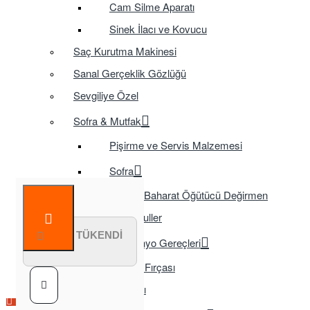
Cam Silme Aparatı
Sinek İlacı ve Kovucu
Saç Kurutma Makinesi
Sanal Gerçeklik Gözlüğü
Sevgiliye Özel
Sofra & Mutfak
Pişirme ve Servis Malzemesi
Sofra
Baharat Öğütücü Değirmen
Tasarruflu Ampuller
STOK TÜKENDİ
Temizlik ve Banyo Gereçleri
Tuvalet Fırçası
TV Aksesuarları
Çok Satılan Ürün
Çok Satılan Ürün
Çok Satılan Ürün
Çok Satılan Ürün