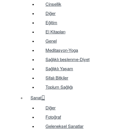
Cinsellik
Diğer
Eğitim
El Kitapları
Genel
Meditasyon-Yoga
Sağlıklı beslenme-Diyet
Sağlıklı Yaşam
Şifalı Bitkiler
Toplum Sağlığı
Sanat
Diğer
Fotoğraf
Geleneksel Sanatlar