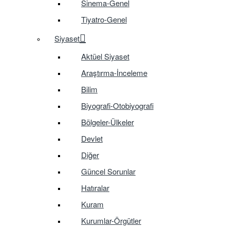
Sinema-Genel
Tiyatro-Genel
Siyaset
Aktüel Siyaset
Araştırma-İnceleme
Bilim
Biyografi-Otobiyografi
Bölgeler-Ülkeler
Devlet
Diğer
Güncel Sorunlar
Hatıralar
Kuram
Kurumlar-Örgütler