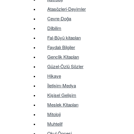
Atasözleri-Deyimler
Çevre-Doğa
Dilbilim
Fal-Büyü kitapları
Faydalı Bilgiler
Gençlik Kitapları
Güzel-Özlü Sözler
Hikaye
İletişim-Medya
Kişisel Gelişim
Meslek Kitapları
Mitoloji
Muhtelif
Okul Öncesi