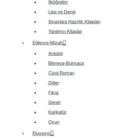
İlköğretim
Lise ve Dengi
Sınavlara Hazırlık Kitapları
Yardımcı Kitaplar
Eğlence-Mizah
Antoloji
Bilmece-Bulmaca
Çizgi Roman
Diğer
Fıkra
Genel
Karikatür
Oyun
Ekonomi