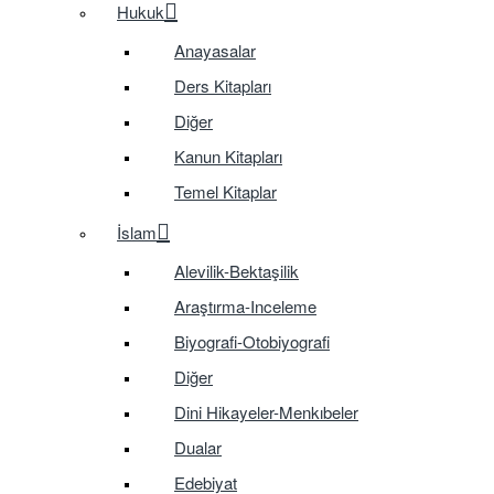
Hukuk
Anayasalar
Ders Kitapları
Diğer
Kanun Kitapları
Temel Kitaplar
İslam
Alevilik-Bektaşilik
Araştırma-Inceleme
Biyografi-Otobiyografi
Diğer
Dini Hikayeler-Menkıbeler
Dualar
Edebiyat