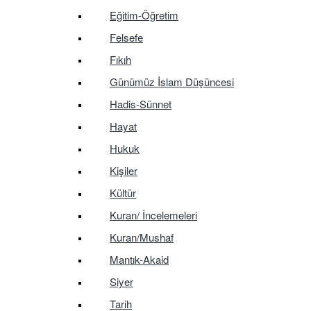
Eğitim-Öğretim
Felsefe
Fıkıh
Günümüz İslam Düşüncesi
Hadis-Sünnet
Hayat
Hukuk
Kişiler
Kültür
Kuran/ İncelemeleri
Kuran/Mushaf
Mantık-Akaid
Siyer
Tarih