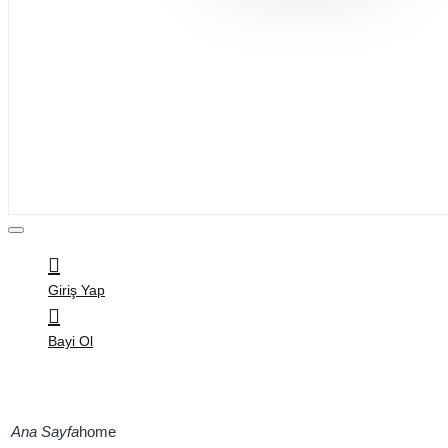
Bijuteri
Saç Aksesuarları
Kitap & Kırtasiye
Ev Yaşam
Oyuncak
Hırdavat
Tüm Ürünler
Giriş Yap
Bayi Ol
home