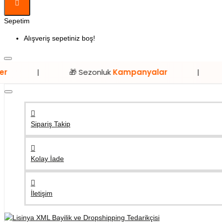
Sepetim
Alışveriş sepetiniz boş!
🎁 Sezonluk
Kampanyalar
|
⭐ Sadece
Sipariş Takip
Kolay İade
İletişim