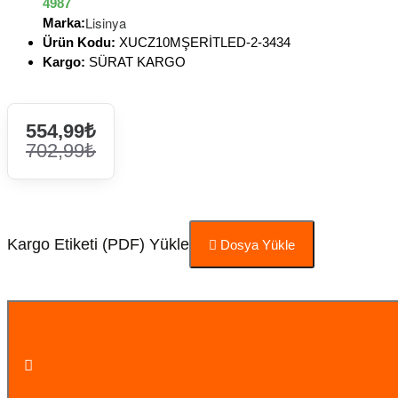
4987
Lisinya
Marka:
Ürün Kodu:
XUCZ10MŞERİTLED-2-3434
Kargo:
SÜRAT KARGO
554,99₺
702,99₺
Kargo Etiketi (PDF) Yükle
Dosya Yükle
Sepete Ekle