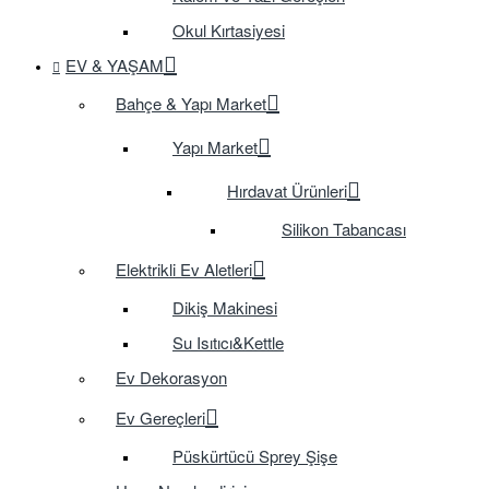
Okul Kırtasiyesi
EV & YAŞAM
Bahçe & Yapı Market
Yapı Market
Hırdavat Ürünleri
Silikon Tabancası
Elektrikli Ev Aletleri
Dikiş Makinesi
Su Isıtıcı&Kettle
Ev Dekorasyon
Ev Gereçleri
Püskürtücü Sprey Şişe