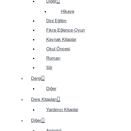
Diğer
Hikaye
Dini Eğitim
Fıkra-Eğlence-Oyun
Kaynak Kitaplar
Okul Öncesi
Roman
Şiir
Dergi
Diğer
Ders Kitapları
Yardımcı Kitaplar
Diğer
Astroloji