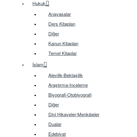
Hukuk
Anayasalar
Ders Kitapları
Diğer
Kanun Kitapları
Temel Kitaplar
İslam
Alevilik-Bektaşilik
Araştırma-Inceleme
Biyografi-Otobiyografi
Diğer
Dini Hikayeler-Menkıbeler
Dualar
Edebiyat