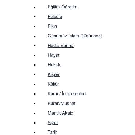
Eğitim-Öğretim
Felsefe
Fıkıh
Günümüz İslam Düşüncesi
Hadis-Sünnet
Hayat
Hukuk
Kişiler
Kültür
Kuran/ İncelemeleri
Kuran/Mushaf
Mantık-Akaid
Siyer
Tarih