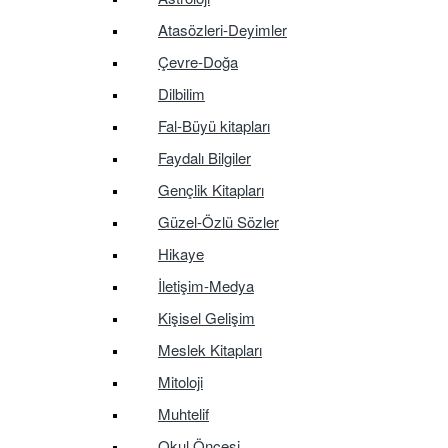
Atasözleri-Deyimler
Çevre-Doğa
Dilbilim
Fal-Büyü kitapları
Faydalı Bilgiler
Gençlik Kitapları
Güzel-Özlü Sözler
Hikaye
İletişim-Medya
Kişisel Gelişim
Meslek Kitapları
Mitoloji
Muhtelif
Okul Öncesi