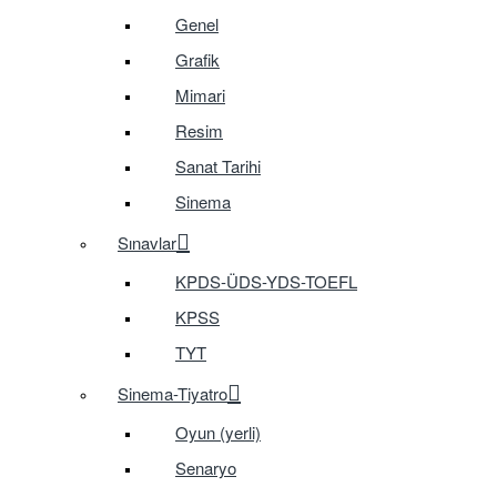
Genel
Grafik
Mimari
Resim
Sanat Tarihi
Sinema
Sınavlar
KPDS-ÜDS-YDS-TOEFL
KPSS
TYT
Sinema-Tiyatro
Oyun (yerli)
Senaryo