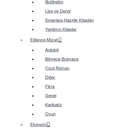
İlköğretim
Lise ve Dengi
Sınavlara Hazırlık Kitapları
Yardımcı Kitaplar
Eğlence-Mizah
Antoloji
Bilmece-Bulmaca
Çizgi Roman
Diğer
Fıkra
Genel
Karikatür
Oyun
Ekonomi