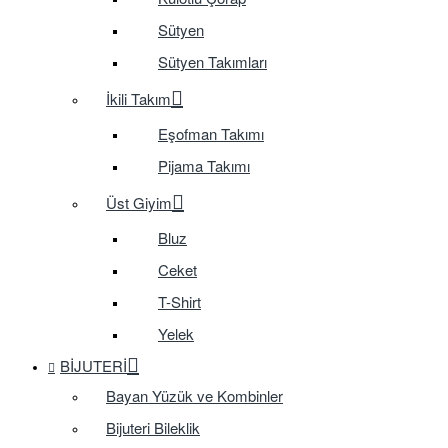
Sütyen
Sütyen Takımları
İkili Takım
Eşofman Takımı
Pijama Takımı
Üst Giyim
Bluz
Ceket
T-Shirt
Yelek
BIJUTERI
Bayan Yüzük ve Kombinler
Bijuteri Bileklik