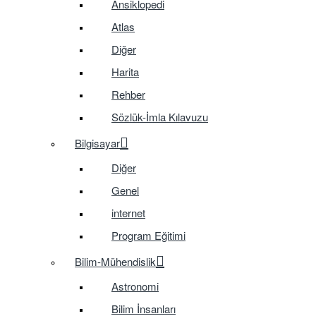
Ansiklopedi
Atlas
Diğer
Harita
Rehber
Sözlük-İmla Kılavuzu
Bilgisayar
Diğer
Genel
internet
Program Eğitimi
Bilim-Mühendislik
Astronomi
Bilim İnsanları