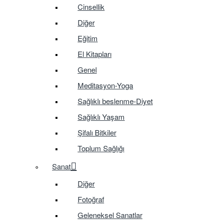
Cinsellik
Diğer
Eğitim
El Kitapları
Genel
Meditasyon-Yoga
Sağlıklı beslenme-Diyet
Sağlıklı Yaşam
Şifalı Bitkiler
Toplum Sağlığı
Sanat
Diğer
Fotoğraf
Geleneksel Sanatlar