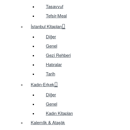
Tasavvuf
Tefsir-Meal
İstanbul Kitapları
Diğer
Genel
Gezi Rehberi
Hatıralar
Tarih
Kadın-Erkek
Diğer
Genel
Kadın Kitapları
Kalemlik & Ataşlık