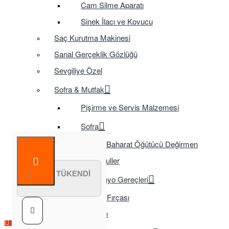
Cam Silme Aparatı
Sinek İlacı ve Kovucu
Saç Kurutma Makinesi
Sanal Gerçeklik Gözlüğü
Sevgiliye Özel
Sofra & Mutfak
Pişirme ve Servis Malzemesi
Sofra
Baharat Öğütücü Değirmen
Tasarruflu Ampuller
STOK TÜKENDİ
Temizlik ve Banyo Gereçleri
Tuvalet Fırçası
TV Aksesuarları
Çok Satılan Ürün
Çok Satılan Ürün
Çok Satılan Ürün
Çok Satılan Ürün