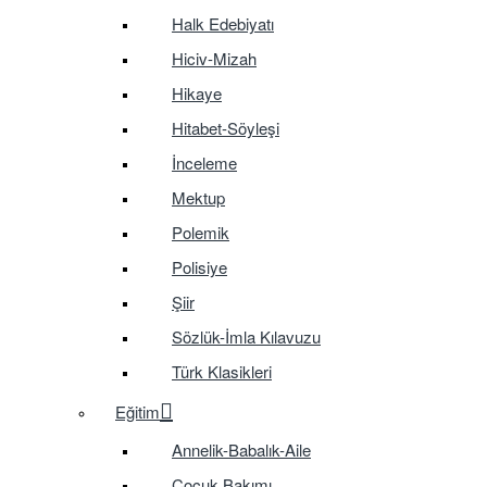
Halk Edebiyatı
Hiciv-Mizah
Hikaye
Hitabet-Söyleşi
İnceleme
Mektup
Polemik
Polisiye
Şiir
Sözlük-İmla Kılavuzu
Türk Klasikleri
Eğitim
Annelik-Babalık-Aile
Çocuk Bakımı