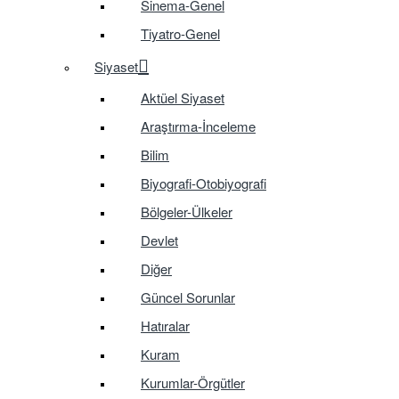
Sinema-Genel
Tiyatro-Genel
Siyaset
Aktüel Siyaset
Araştırma-İnceleme
Bilim
Biyografi-Otobiyografi
Bölgeler-Ülkeler
Devlet
Diğer
Güncel Sorunlar
Hatıralar
Kuram
Kurumlar-Örgütler