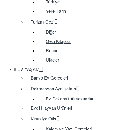
Türkiye
Yerel Tarih
Turizm-Gezi
Diğer
Gezi Kitapları
Rehber
Ülkeler
EV YAŞAM
Banyo Ev Gereçleri
Dekorasyon Aydınlatma
Ev Dekoratif Aksesuarlar
Evcil Hayvan Ürünleri
Kırtasiye Ofis
Kalem ve Yazı Gereçleri