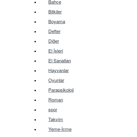
Bahçe
Bitkiler
Boyama
Defter
Diğer
El İşleri
El Sanatları
Hayvanlar
Oyunlar
Parapsikoloji
Roman
spor
Takvim
Yeme-İçme