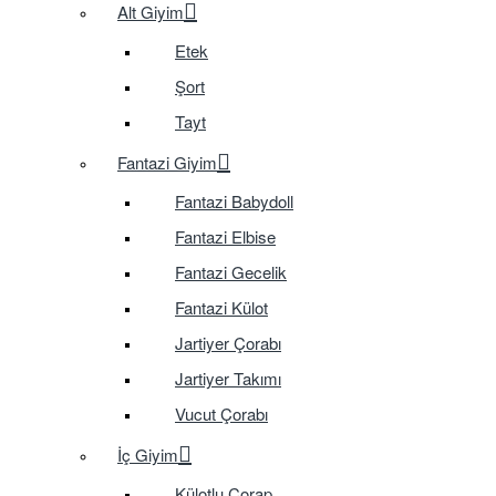
Alt Giyim
Etek
Şort
Tayt
Fantazi Giyim
Fantazi Babydoll
Fantazi Elbise
Fantazi Gecelik
Fantazi Külot
Jartiyer Çorabı
Jartiyer Takımı
Vucut Çorabı
İç Giyim
Külotlu Çorap