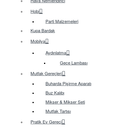
Hava Nemlendirici
Hobi
Parti Malzemeleri
Kupa Bardak
Mobilya
Aydınlatma
Gece Lambası
Mutfak Gereçleri
Buharda Pişirme Aparatı
Buz Kalıbı
Mikser & Mikser Seti
Mutfak Tartısı
Pratik Ev Gereci