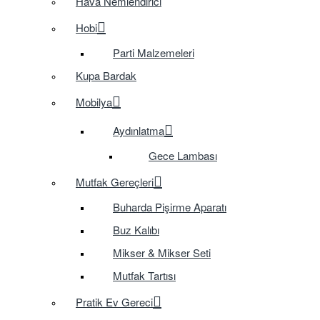
Hava Nemlendirici
Hobi
Parti Malzemeleri
Kupa Bardak
Mobilya
Aydınlatma
Gece Lambası
Mutfak Gereçleri
Buharda Pişirme Aparatı
Buz Kalıbı
Mikser & Mikser Seti
Mutfak Tartısı
Pratik Ev Gereci