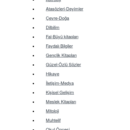
Atasözleri-Deyimler
Çevre-Doğa
Dilbilim
Fal-Büyü kitapları
Faydalı Bilgiler
Gençlik Kitapları
Güzel-Özlü Sözler
Hikaye
İletişim-Medya
Kişisel Gelişim
Meslek Kitapları
Mitoloji
Muhtelif
Okul Öncesi