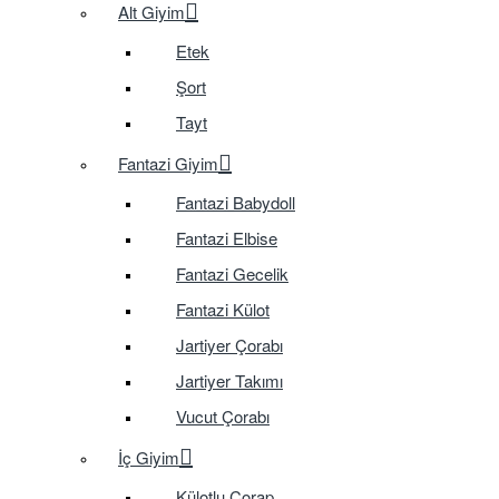
Alt Giyim
Etek
Şort
Tayt
Fantazi Giyim
Fantazi Babydoll
Fantazi Elbise
Fantazi Gecelik
Fantazi Külot
Jartiyer Çorabı
Jartiyer Takımı
Vucut Çorabı
İç Giyim
Külotlu Çorap