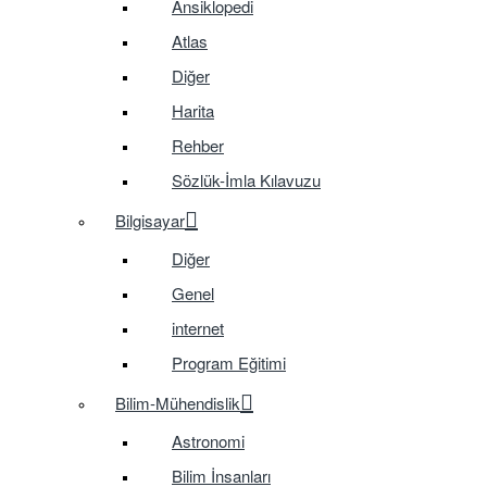
Ansiklopedi
Atlas
Diğer
Harita
Rehber
Sözlük-İmla Kılavuzu
Bilgisayar
Diğer
Genel
internet
Program Eğitimi
Bilim-Mühendislik
Astronomi
Bilim İnsanları