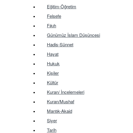
Eğitim-Öğretim
Felsefe
Fıkıh
Günümüz İslam Düşüncesi
Hadis-Sünnet
Hayat
Hukuk
Kişiler
Kültür
Kuran/ İncelemeleri
Kuran/Mushaf
Mantık-Akaid
Siyer
Tarih