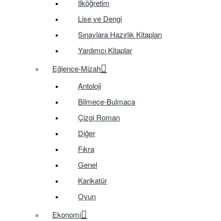
İlköğretim
Lise ve Dengi
Sınavlara Hazırlık Kitapları
Yardımcı Kitaplar
Eğlence-Mizah
Antoloji
Bilmece-Bulmaca
Çizgi Roman
Diğer
Fıkra
Genel
Karikatür
Oyun
Ekonomi