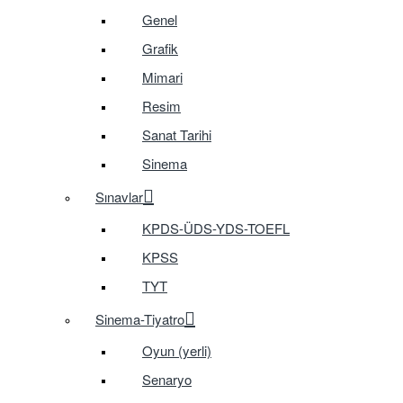
Genel
Grafik
Mimari
Resim
Sanat Tarihi
Sinema
Sınavlar
KPDS-ÜDS-YDS-TOEFL
KPSS
TYT
Sinema-Tiyatro
Oyun (yerli)
Senaryo