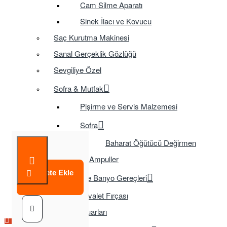
Cam Silme Aparatı
Sinek İlacı ve Kovucu
Saç Kurutma Makinesi
Sanal Gerçeklik Gözlüğü
Sevgiliye Özel
Sofra & Mutfak
Pişirme ve Servis Malzemesi
Sofra
Baharat Öğütücü Değirmen
Tasarruflu Ampuller
Sepete Ekle
Temizlik ve Banyo Gereçleri
Tuvalet Fırçası
TV Aksesuarları
Çok Satılan Ürün
Çok Satılan Ürün
Çok Satılan Ürün
Çok Satılan Ürün