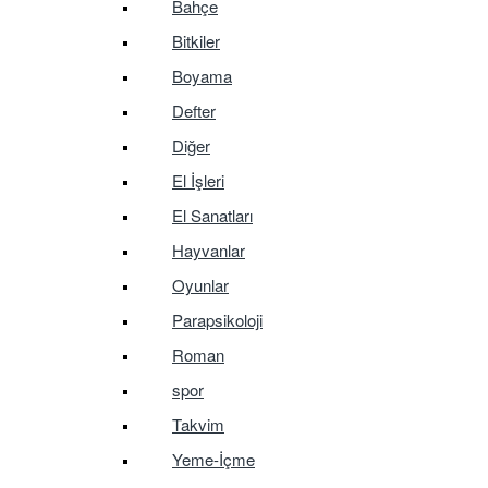
Bahçe
Bitkiler
Boyama
Defter
Diğer
El İşleri
El Sanatları
Hayvanlar
Oyunlar
Parapsikoloji
Roman
spor
Takvim
Yeme-İçme