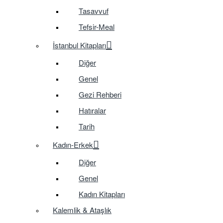
Tasavvuf
Tefsir-Meal
İstanbul Kitapları
Diğer
Genel
Gezi Rehberi
Hatıralar
Tarih
Kadın-Erkek
Diğer
Genel
Kadın Kitapları
Kalemlik & Ataşlık