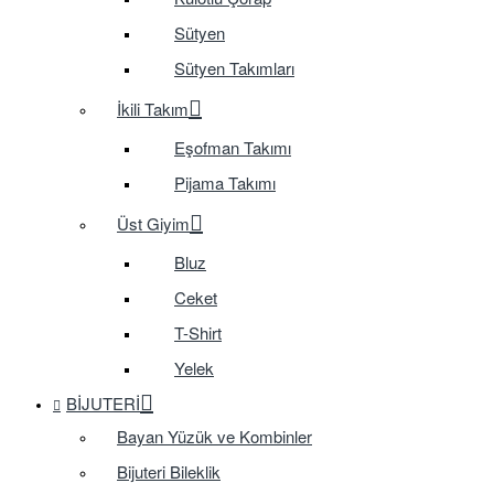
Sütyen
Sütyen Takımları
İkili Takım
Eşofman Takımı
Pijama Takımı
Üst Giyim
Bluz
Ceket
T-Shirt
Yelek
BIJUTERI
Bayan Yüzük ve Kombinler
Bijuteri Bileklik