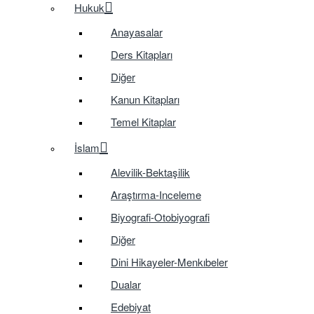
Hukuk
Anayasalar
Ders Kitapları
Diğer
Kanun Kitapları
Temel Kitaplar
İslam
Alevilik-Bektaşilik
Araştırma-Inceleme
Biyografi-Otobiyografi
Diğer
Dini Hikayeler-Menkıbeler
Dualar
Edebiyat