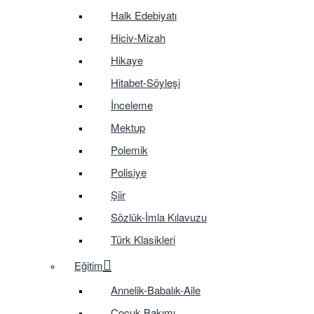
Halk Edebiyatı
Hiciv-Mizah
Hikaye
Hitabet-Söyleşi
İnceleme
Mektup
Polemik
Polisiye
Şiir
Sözlük-İmla Kılavuzu
Türk Klasikleri
Eğitim
Annelik-Babalık-Aile
Çocuk Bakımı