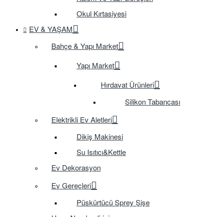
Okul Kırtasiyesi
EV & YAŞAM
Bahçe & Yapı Market
Yapı Market
Hırdavat Ürünleri
Silikon Tabancası
Elektrikli Ev Aletleri
Dikiş Makinesi
Su Isıtıcı&Kettle
Ev Dekorasyon
Ev Gereçleri
Püskürtücü Sprey Şişe