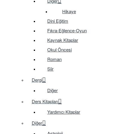
Diğer
Hikaye
Dini Eğitim
Fıkra-Eğlence-Oyun
Kaynak Kitaplar
Okul Öncesi
Roman
Şiir
Dergi
Diğer
Ders Kitapları
Yardımcı Kitaplar
Diğer
Astroloji