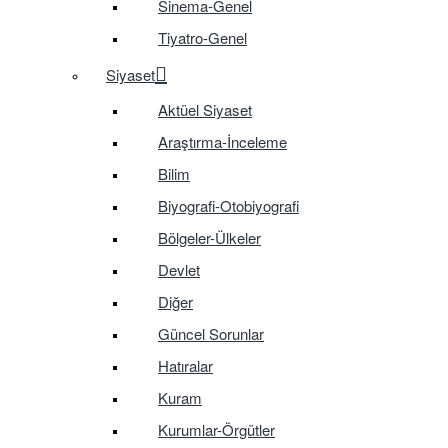
Sinema-Genel
Tiyatro-Genel
Siyaset
Aktüel Siyaset
Araştırma-İnceleme
Bilim
Biyografi-Otobiyografi
Bölgeler-Ülkeler
Devlet
Diğer
Güncel Sorunlar
Hatıralar
Kuram
Kurumlar-Örgütler