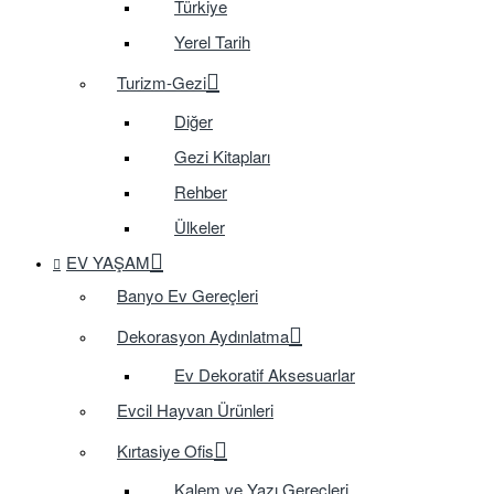
Türkiye
Yerel Tarih
Turizm-Gezi
Diğer
Gezi Kitapları
Rehber
Ülkeler
EV YAŞAM
Banyo Ev Gereçleri
Dekorasyon Aydınlatma
Ev Dekoratif Aksesuarlar
Evcil Hayvan Ürünleri
Kırtasiye Ofis
Kalem ve Yazı Gereçleri