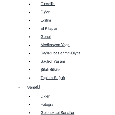
Cinsellik
Diğer
Eğitim
El Kitapları
Genel
Meditasyon-Yoga
Sağlıklı beslenme-Diyet
Sağlıklı Yaşam
Şifalı Bitkiler
Toplum Sağlığı
Sanat
Diğer
Fotoğraf
Geleneksel Sanatlar