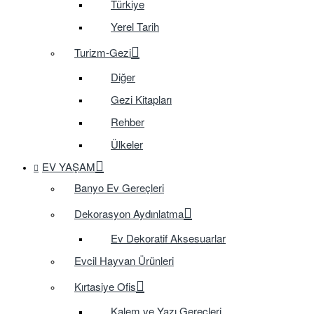
Türkiye
Yerel Tarih
Turizm-Gezi
Diğer
Gezi Kitapları
Rehber
Ülkeler
EV YAŞAM
Banyo Ev Gereçleri
Dekorasyon Aydınlatma
Ev Dekoratif Aksesuarlar
Evcil Hayvan Ürünleri
Kırtasiye Ofis
Kalem ve Yazı Gereçleri