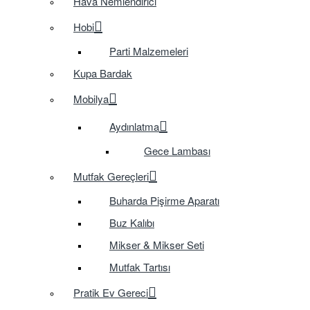
Hava Nemlendirici
Hobi
Parti Malzemeleri
Kupa Bardak
Mobilya
Aydınlatma
Gece Lambası
Mutfak Gereçleri
Buharda Pişirme Aparatı
Buz Kalıbı
Mikser & Mikser Seti
Mutfak Tartısı
Pratik Ev Gereci