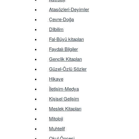
Atasözleri-Deyimler
Çevre-Doğa
Dilbilim
Fal-Büyü kitapları
Faydalı Bilgiler
Gençlik Kitapları
Güzel-Özlü Sözler
Hikaye
İletişim-Medya
Kişisel Gelişim
Meslek Kitapları
Mitoloji
Muhtelif
Okul Öncesi