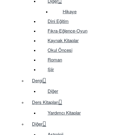
Diğer
Hikaye
Dini Eğitim
Fıkra-Eğlence-Oyun
Kaynak Kitaplar
Okul Öncesi
Roman
Şiir
Dergi
Diğer
Ders Kitapları
Yardımcı Kitaplar
Diğer
Astroloji