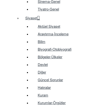
Sinema-Genel
Tiyatro-Genel
Siyaset
Aktüel Siyaset
Araştırma-İnceleme
Bilim
Biyografi-Otobiyografi
Bölgeler-Ülkeler
Devlet
Diğer
Güncel Sorunlar
Hatıralar
Kuram
Kurumlar-Örgütler