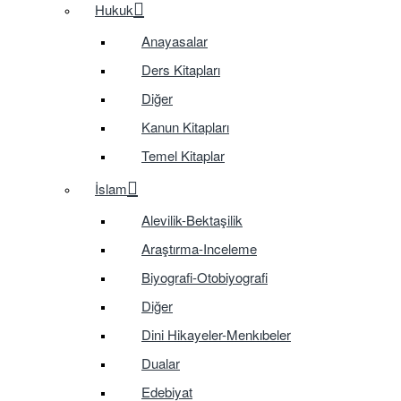
Hukuk
Anayasalar
Ders Kitapları
Diğer
Kanun Kitapları
Temel Kitaplar
İslam
Alevilik-Bektaşilik
Araştırma-Inceleme
Biyografi-Otobiyografi
Diğer
Dini Hikayeler-Menkıbeler
Dualar
Edebiyat