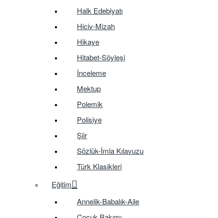
Halk Edebiyatı
Hiciv-Mizah
Hikaye
Hitabet-Söyleşi
İnceleme
Mektup
Polemik
Polisiye
Şiir
Sözlük-İmla Kılavuzu
Türk Klasikleri
Eğitim
Annelik-Babalık-Aile
Çocuk Bakımı