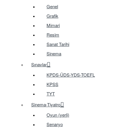
Genel
Grafik
Mimari
Resim
Sanat Tarihi
Sinema
Sınavlar
KPDS-ÜDS-YDS-TOEFL
KPSS
TYT
Sinema-Tiyatro
Oyun (yerli)
Senaryo