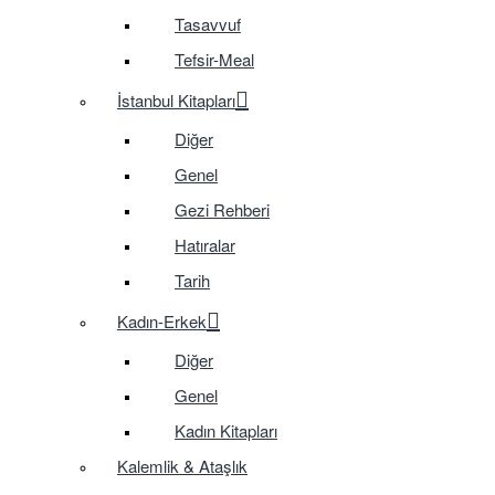
Tasavvuf
Tefsir-Meal
İstanbul Kitapları
Diğer
Genel
Gezi Rehberi
Hatıralar
Tarih
Kadın-Erkek
Diğer
Genel
Kadın Kitapları
Kalemlik & Ataşlık