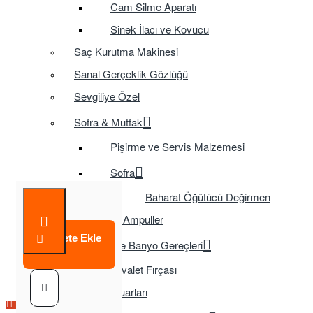
Cam Silme Aparatı
Sinek İlacı ve Kovucu
Saç Kurutma Makinesi
Sanal Gerçeklik Gözlüğü
Sevgiliye Özel
Sofra & Mutfak
Pişirme ve Servis Malzemesi
Sofra
Baharat Öğütücü Değirmen
Tasarruflu Ampuller
Sepete Ekle
Temizlik ve Banyo Gereçleri
Tuvalet Fırçası
TV Aksesuarları
Çok Satılan Ürün
Çok Satılan Ürün
Çok Satılan Ürün
Çok Satılan Ürün