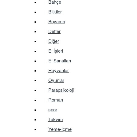
Bahçe
Bitkiler
Boyama
Defter
Diğer
El İşleri
El Sanatları
Hayvanlar
Oyunlar
Parapsikoloji
Roman
spor
Takvim
Yeme-İçme