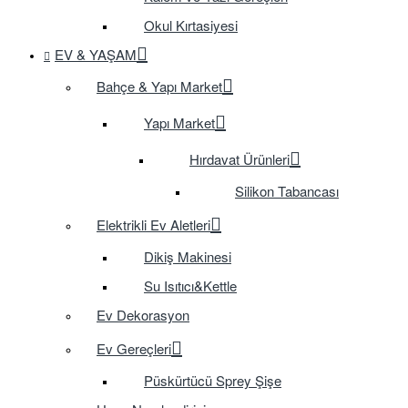
Okul Kırtasiyesi
EV & YAŞAM
Bahçe & Yapı Market
Yapı Market
Hırdavat Ürünleri
Silikon Tabancası
Elektrikli Ev Aletleri
Dikiş Makinesi
Su Isıtıcı&Kettle
Ev Dekorasyon
Ev Gereçleri
Püskürtücü Sprey Şişe