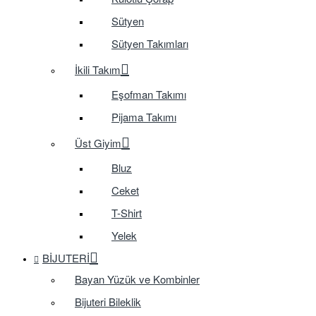
Sütyen
Sütyen Takımları
İkili Takım
Eşofman Takımı
Pijama Takımı
Üst Giyim
Bluz
Ceket
T-Shirt
Yelek
BIJUTERI
Bayan Yüzük ve Kombinler
Bijuteri Bileklik