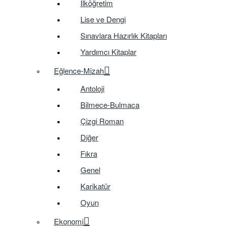
İlköğretim
Lise ve Dengi
Sınavlara Hazırlık Kitapları
Yardımcı Kitaplar
Eğlence-Mizah
Antoloji
Bilmece-Bulmaca
Çizgi Roman
Diğer
Fıkra
Genel
Karikatür
Oyun
Ekonomi