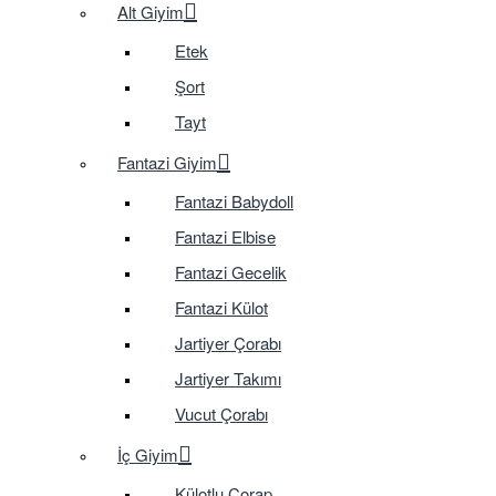
Alt Giyim
Etek
Şort
Tayt
Fantazi Giyim
Fantazi Babydoll
Fantazi Elbise
Fantazi Gecelik
Fantazi Külot
Jartiyer Çorabı
Jartiyer Takımı
Vucut Çorabı
İç Giyim
Külotlu Çorap