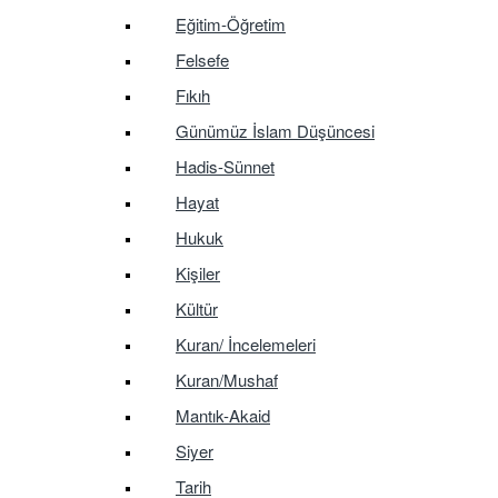
Eğitim-Öğretim
Felsefe
Fıkıh
Günümüz İslam Düşüncesi
Hadis-Sünnet
Hayat
Hukuk
Kişiler
Kültür
Kuran/ İncelemeleri
Kuran/Mushaf
Mantık-Akaid
Siyer
Tarih