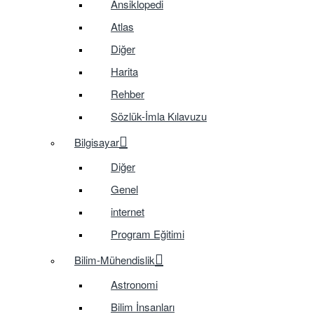
Ansiklopedi
Atlas
Diğer
Harita
Rehber
Sözlük-İmla Kılavuzu
Bilgisayar
Diğer
Genel
internet
Program Eğitimi
Bilim-Mühendislik
Astronomi
Bilim İnsanları