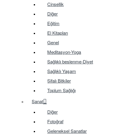
Cinsellik
Diğer
Eğitim
El Kitapları
Genel
Meditasyon-Yoga
Sağlıklı beslenme-Diyet
Sağlıklı Yaşam
Şifalı Bitkiler
Toplum Sağlığı
Sanat
Diğer
Fotoğraf
Geleneksel Sanatlar