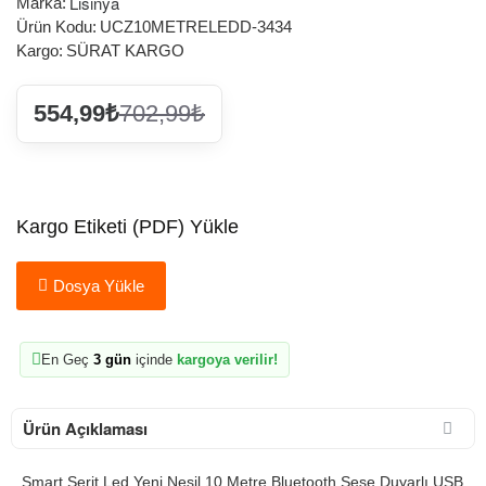
Lisinya
Marka:
Ürün Kodu:
UCZ10METRELEDD-3434
Kargo:
SÜRAT KARGO
554,99₺
702,99₺
Kargo Etiketi (PDF) Yükle
Dosya Yükle
En Geç
3 gün
içinde
kargoya verilir!
Ürün Açıklaması
Smart Şerit Led Yeni Nesil 10 Metre Bluetooth Sese Duyarlı USB