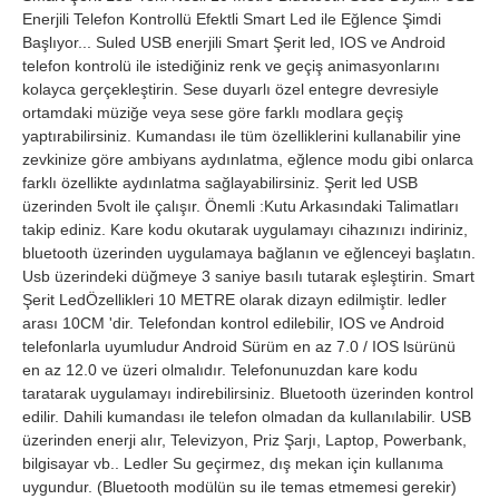
Enerjili Telefon Kontrollü Efektli Smart Led ile Eğlence Şimdi
Başlıyor... Suled USB enerjili Smart Şerit led, IOS ve Android
telefon kontrolü ile istediğiniz renk ve geçiş animasyonlarını
kolayca gerçekleştirin. Sese duyarlı özel entegre devresiyle
ortamdaki müziğe veya sese göre farklı modlara geçiş
yaptırabilirsiniz. Kumandası ile tüm özelliklerini kullanabilir yine
zevkinize göre ambiyans aydınlatma, eğlence modu gibi onlarca
farklı özellikte aydınlatma sağlayabilirsiniz. Şerit led USB
üzerinden 5volt ile çalışır. Önemli :Kutu Arkasındaki Talimatları
takip ediniz. Kare kodu okutarak uygulamayı cihazınızı indiriniz,
bluetooth üzerinden uygulamaya bağlanın ve eğlenceyi başlatın.
Usb üzerindeki düğmeye 3 saniye basılı tutarak eşleştirin. Smart
Şerit LedÖzellikleri 10 METRE olarak dizayn edilmiştir. ledler
arası 10CM 'dir. Telefondan kontrol edilebilir, IOS ve Android
telefonlarla uyumludur Android Sürüm en az 7.0 / IOS lsürünü
en az 12.0 ve üzeri olmalıdır. Telefonunuzdan kare kodu
taratarak uygulamayı indirebilirsiniz. Bluetooth üzerinden kontrol
edilir. Dahili kumandası ile telefon olmadan da kullanılabilir. USB
üzerinden enerji alır, Televizyon, Priz Şarjı, Laptop, Powerbank,
bilgisayar vb.. Ledler Su geçirmez, dış mekan için kullanıma
uygundur. (Bluetooth modülün su ile temas etmemesi gerekir)