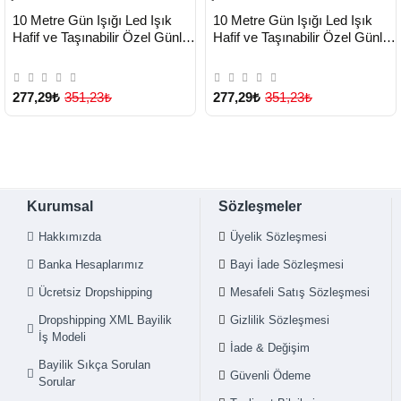
HIZLI
HIZLI
Yeni Ürün
Yeni Ürün
10 Metre Gün Işığı Led Işık
10 Metre Gün Işığı Led Işık
TESLİMAT
TESLİMAT
Hafif ve Taşınabilir Özel Günler
Hafif ve Taşınabilir Özel Günler
İçin - Lisinya
İçin - Lisinya
277,29₺
351,23₺
277,29₺
351,23₺
Kurumsal
Sözleşmeler
Hakkımızda
Üyelik Sözleşmesi
Banka Hesaplarımız
Bayi İade Sözleşmesi
Ücretsiz Dropshipping
Mesafeli Satış Sözleşmesi
Dropshipping XML Bayilik
Gizlilik Sözleşmesi
İş Modeli
İade & Değişim
Bayilik Sıkça Sorulan
Güvenli Ödeme
Sorular