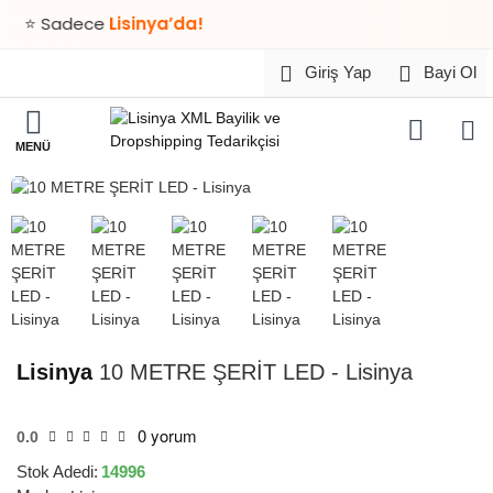
⭐ Sadece
Lisinya’da!
Giriş Yap
Bayi Ol
HIZLI
TESLİMAT
Lisinya
10 METRE ŞERİT LED - Lisinya
0 yorum
0.0
Stok Adedi:
14996