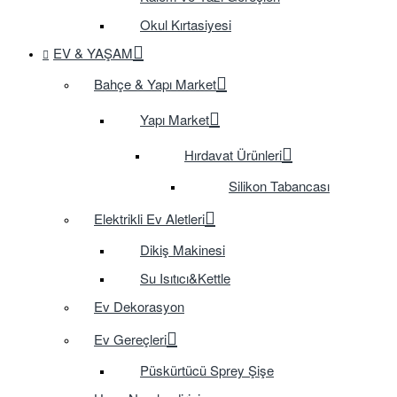
Okul Kırtasiyesi
EV & YAŞAM
Bahçe & Yapı Market
Yapı Market
Hırdavat Ürünleri
Silikon Tabancası
Elektrikli Ev Aletleri
Dikiş Makinesi
Su Isıtıcı&Kettle
Ev Dekorasyon
Ev Gereçleri
Püskürtücü Sprey Şişe