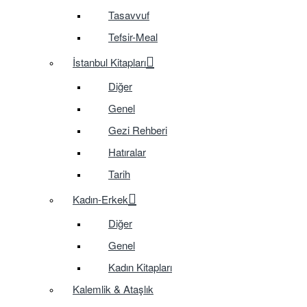
Tasavvuf
Tefsir-Meal
İstanbul Kitapları
Diğer
Genel
Gezi Rehberi
Hatıralar
Tarih
Kadın-Erkek
Diğer
Genel
Kadın Kitapları
Kalemlik & Ataşlık