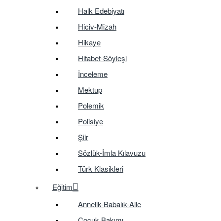
Halk Edebiyatı
Hiciv-Mizah
Hikaye
Hitabet-Söyleşi
İnceleme
Mektup
Polemik
Polisiye
Şiir
Sözlük-İmla Kılavuzu
Türk Klasikleri
Eğitim
Annelik-Babalık-Aile
Çocuk Bakımı