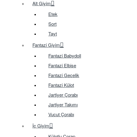
Alt Giyim
Etek
Şort
Tayt
Fantazi Giyim
Fantazi Babydoll
Fantazi Elbise
Fantazi Gecelik
Fantazi Külot
Jartiyer Çorabı
Jartiyer Takımı
Vucut Çorabı
İç Giyim
Külotlu Çorap