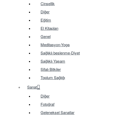
Cinsellik
Diğer
Eğitim
El Kitapları
Genel
Meditasyon-Yoga
Sağlıklı beslenme-Diyet
Sağlıklı Yaşam
Şifalı Bitkiler
Toplum Sağlığı
Sanat
Diğer
Fotoğraf
Geleneksel Sanatlar