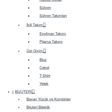
Sütyen
Sütyen Takımları
İkili Takım
Eşofman Takımı
Pijama Takımı
Üst Giyim
Bluz
Ceket
T-Shirt
Yelek
BIJUTERI
Bayan Yüzük ve Kombinler
Bijuteri Bileklik