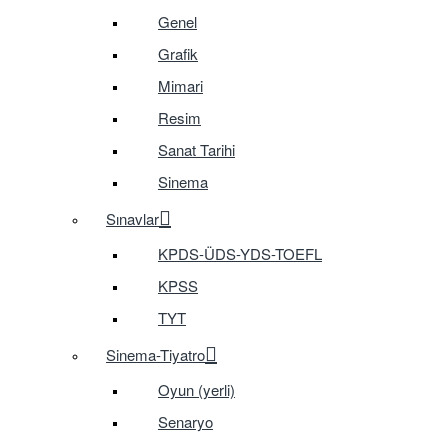
Genel
Grafik
Mimari
Resim
Sanat Tarihi
Sinema
Sınavlar
KPDS-ÜDS-YDS-TOEFL
KPSS
TYT
Sinema-Tiyatro
Oyun (yerli)
Senaryo