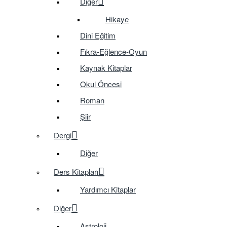
Diğer
Hikaye
Dini Eğitim
Fıkra-Eğlence-Oyun
Kaynak Kitaplar
Okul Öncesi
Roman
Şiir
Dergi
Diğer
Ders Kitapları
Yardımcı Kitaplar
Diğer
Astroloji