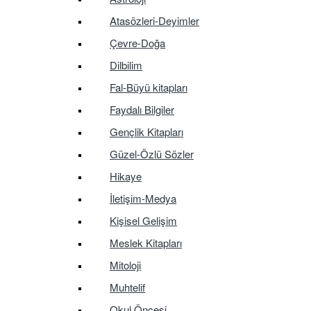
Atasözleri-Deyimler
Çevre-Doğa
Dilbilim
Fal-Büyü kitapları
Faydalı Bilgiler
Gençlik Kitapları
Güzel-Özlü Sözler
Hikaye
İletişim-Medya
Kişisel Gelişim
Meslek Kitapları
Mitoloji
Muhtelif
Okul Öncesi