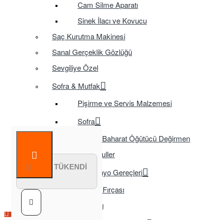
Cam Silme Aparatı
Sinek İlacı ve Kovucu
Saç Kurutma Makinesi
Sanal Gerçeklik Gözlüğü
Sevgiliye Özel
Sofra & Mutfak
Pişirme ve Servis Malzemesi
Sofra
Baharat Öğütücü Değirmen
Tasarruflu Ampuller
STOK TÜKENDİ
Temizlik ve Banyo Gereçleri
Tuvalet Fırçası
TV Aksesuarları
Çok Satılan Ürün
Çok Satılan Ürün