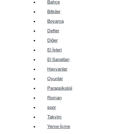
Bahçe
Bitkiler
Boyama
Defter
Diğer
El İşleri
El Sanatları
Hayvanlar
Oyunlar
Parapsikoloji
Roman
spor
Takvim
Yeme-İçme