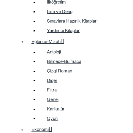
İlköğretim
Lise ve Dengi
Sınavlara Hazırlık Kitapları
Yardımcı Kitaplar
Eğlence-Mizah
Antoloji
Bilmece-Bulmaca
Çizgi Roman
Diğer
Fıkra
Genel
Karikatür
Oyun
Ekonomi