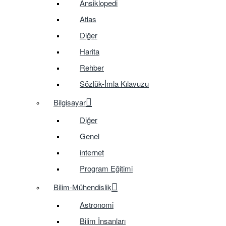
Ansiklopedi
Atlas
Diğer
Harita
Rehber
Sözlük-İmla Kılavuzu
Bilgisayar
Diğer
Genel
internet
Program Eğitimi
Bilim-Mühendislik
Astronomi
Bilim İnsanları