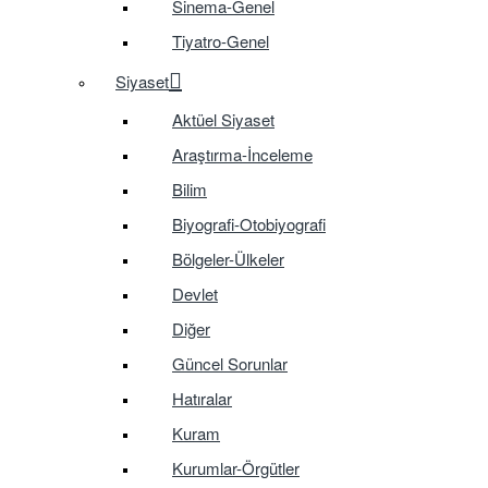
Sinema-Genel
Tiyatro-Genel
Siyaset
Aktüel Siyaset
Araştırma-İnceleme
Bilim
Biyografi-Otobiyografi
Bölgeler-Ülkeler
Devlet
Diğer
Güncel Sorunlar
Hatıralar
Kuram
Kurumlar-Örgütler