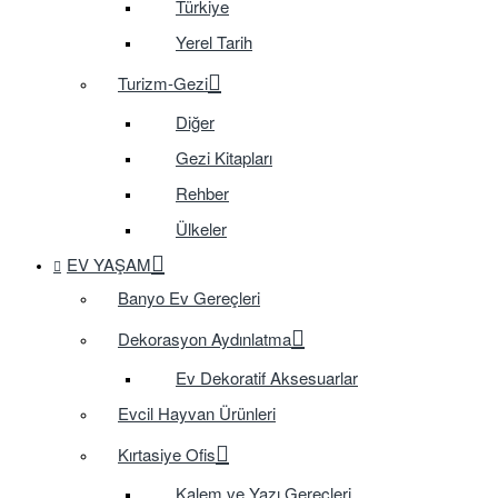
Türkiye
Yerel Tarih
Turizm-Gezi
Diğer
Gezi Kitapları
Rehber
Ülkeler
EV YAŞAM
Banyo Ev Gereçleri
Dekorasyon Aydınlatma
Ev Dekoratif Aksesuarlar
Evcil Hayvan Ürünleri
Kırtasiye Ofis
Kalem ve Yazı Gereçleri