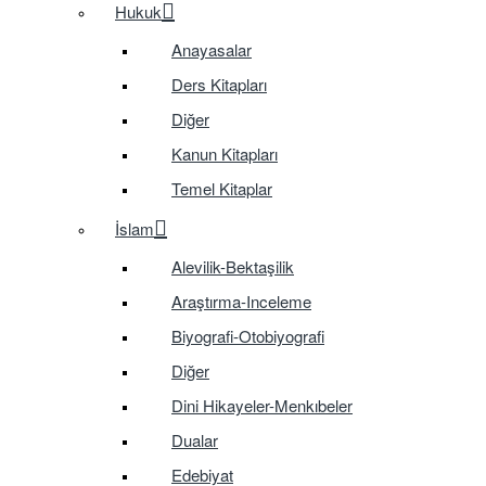
Hukuk
Anayasalar
Ders Kitapları
Diğer
Kanun Kitapları
Temel Kitaplar
İslam
Alevilik-Bektaşilik
Araştırma-Inceleme
Biyografi-Otobiyografi
Diğer
Dini Hikayeler-Menkıbeler
Dualar
Edebiyat