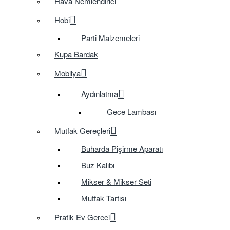
Hava Nemlendirici
Hobi
Parti Malzemeleri
Kupa Bardak
Mobilya
Aydınlatma
Gece Lambası
Mutfak Gereçleri
Buharda Pişirme Aparatı
Buz Kalıbı
Mikser & Mikser Seti
Mutfak Tartısı
Pratik Ev Gereci