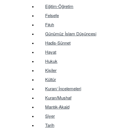
Eğitim-Öğretim
Felsefe
Fıkıh
Günümüz İslam Düşüncesi
Hadis-Sünnet
Hayat
Hukuk
Kişiler
Kültür
Kuran/ İncelemeleri
Kuran/Mushaf
Mantık-Akaid
Siyer
Tarih