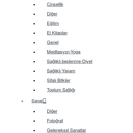
Cinsellik
Diğer
Eğitim
El Kitapları
Genel
Meditasyon-Yoga
Sağlıklı beslenme-Diyet
Sağlıklı Yaşam
Şifalı Bitkiler
Toplum Sağlığı
Sanat
Diğer
Fotoğraf
Geleneksel Sanatlar