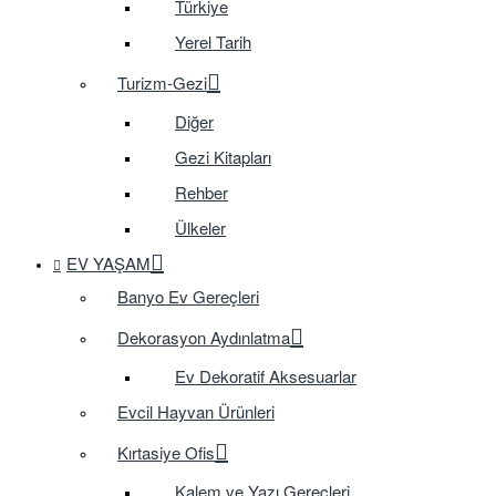
Türkiye
Yerel Tarih
Turizm-Gezi
Diğer
Gezi Kitapları
Rehber
Ülkeler
EV YAŞAM
Banyo Ev Gereçleri
Dekorasyon Aydınlatma
Ev Dekoratif Aksesuarlar
Evcil Hayvan Ürünleri
Kırtasiye Ofis
Kalem ve Yazı Gereçleri