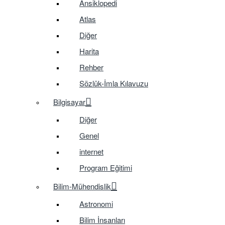
Ansiklopedi
Atlas
Diğer
Harita
Rehber
Sözlük-İmla Kılavuzu
Bilgisayar
Diğer
Genel
internet
Program Eğitimi
Bilim-Mühendislik
Astronomi
Bilim İnsanları