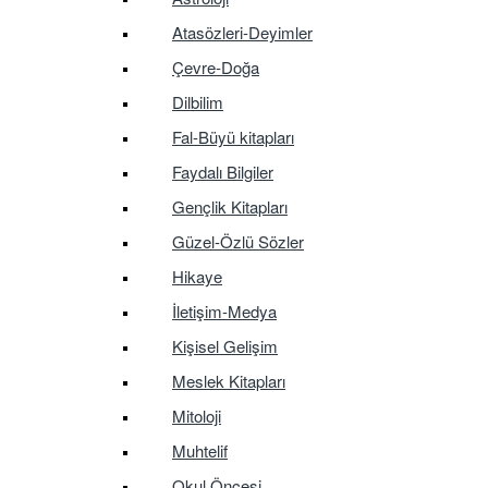
Atasözleri-Deyimler
Çevre-Doğa
Dilbilim
Fal-Büyü kitapları
Faydalı Bilgiler
Gençlik Kitapları
Güzel-Özlü Sözler
Hikaye
İletişim-Medya
Kişisel Gelişim
Meslek Kitapları
Mitoloji
Muhtelif
Okul Öncesi