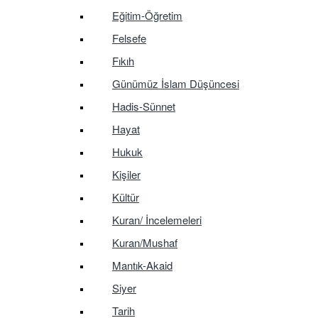
Eğitim-Öğretim
Felsefe
Fıkıh
Günümüz İslam Düşüncesi
Hadis-Sünnet
Hayat
Hukuk
Kişiler
Kültür
Kuran/ İncelemeleri
Kuran/Mushaf
Mantık-Akaid
Siyer
Tarih