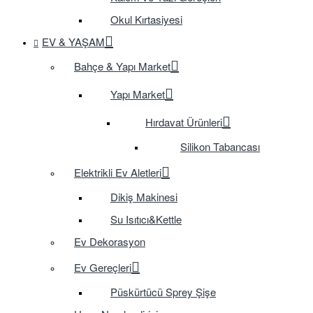
Okul Kırtasiyesi
EV & YAŞAM
Bahçe & Yapı Market
Yapı Market
Hırdavat Ürünleri
Silikon Tabancası
Elektrikli Ev Aletleri
Dikiş Makinesi
Su Isıtıcı&Kettle
Ev Dekorasyon
Ev Gereçleri
Püskürtücü Sprey Şişe