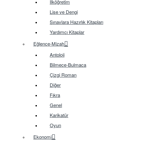
İlköğretim
Lise ve Dengi
Sınavlara Hazırlık Kitapları
Yardımcı Kitaplar
Eğlence-Mizah
Antoloji
Bilmece-Bulmaca
Çizgi Roman
Diğer
Fıkra
Genel
Karikatür
Oyun
Ekonomi