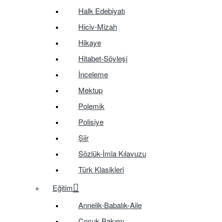
Halk Edebiyatı
Hiciv-Mizah
Hikaye
Hitabet-Söyleşi
İnceleme
Mektup
Polemik
Polisiye
Şiir
Sözlük-İmla Kılavuzu
Türk Klasikleri
Eğitim
Annelik-Babalık-Aile
Çocuk Bakımı