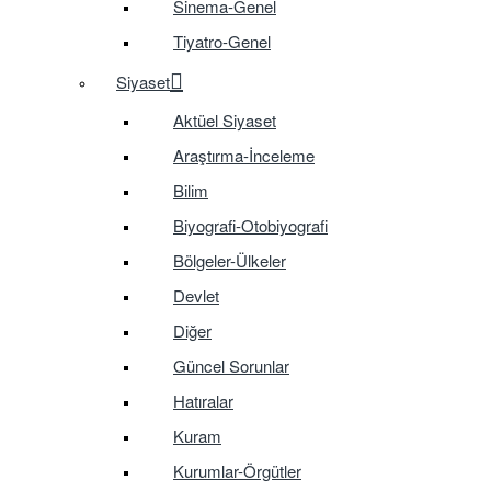
Sinema-Genel
Tiyatro-Genel
Siyaset
Aktüel Siyaset
Araştırma-İnceleme
Bilim
Biyografi-Otobiyografi
Bölgeler-Ülkeler
Devlet
Diğer
Güncel Sorunlar
Hatıralar
Kuram
Kurumlar-Örgütler