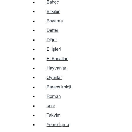
Bahçe
Bitkiler
Boyama
Defter
Diğer
El İşleri
El Sanatları
Hayvanlar
Oyunlar
Parapsikoloji
Roman
spor
Takvim
Yeme-İçme