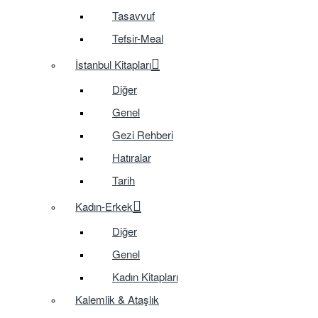
Tasavvuf
Tefsir-Meal
İstanbul Kitapları
Diğer
Genel
Gezi Rehberi
Hatıralar
Tarih
Kadın-Erkek
Diğer
Genel
Kadın Kitapları
Kalemlik & Ataşlık