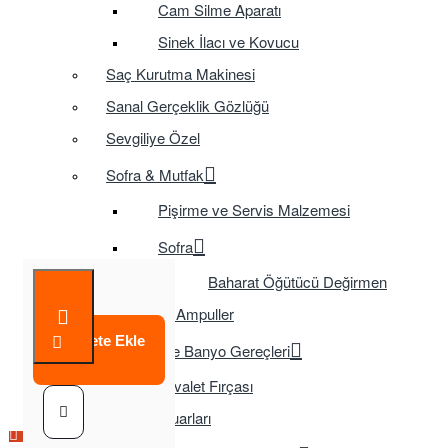
Cam Silme Aparatı
Sinek İlacı ve Kovucu
Saç Kurutma Makinesi
Sanal Gerçeklik Gözlüğü
Sevgiliye Özel
Sofra & Mutfak
Pişirme ve Servis Malzemesi
Sofra
Baharat Öğütücü Değirmen
Tasarruflu Ampuller
Sepete Ekle
Temizlik ve Banyo Gereçleri
Tuvalet Fırçası
TV Aksesuarları
Çok Satılan Ürün
Çok Satılan Ürün