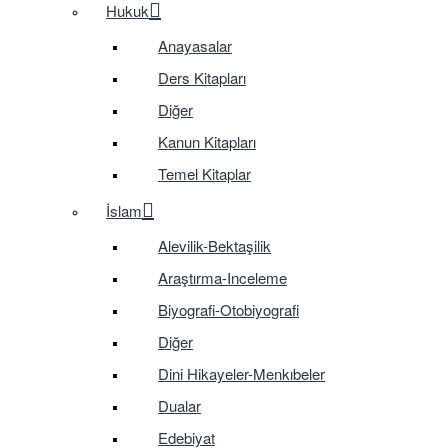
Hukuk
Anayasalar
Ders Kitapları
Diğer
Kanun Kitapları
Temel Kitaplar
İslam
Alevilik-Bektaşilik
Araştırma-Inceleme
Biyografi-Otobiyografi
Diğer
Dini Hikayeler-Menkıbeler
Dualar
Edebiyat