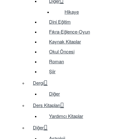
Diğer
Hikaye
Dini Eğitim
Fıkra-Eğlence-Oyun
Kaynak Kitaplar
Okul Öncesi
Roman
Şiir
Dergi
Diğer
Ders Kitapları
Yardımcı Kitaplar
Diğer
Astroloji