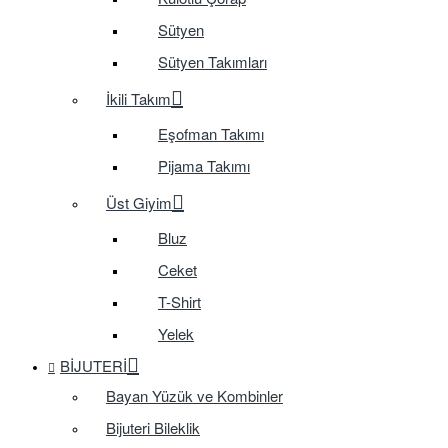
Sütyen
Sütyen Takımları
İkili Takım
Eşofman Takımı
Pijama Takımı
Üst Giyim
Bluz
Ceket
T-Shirt
Yelek
BIJUTERI
Bayan Yüzük ve Kombinler
Bijuteri Bileklik