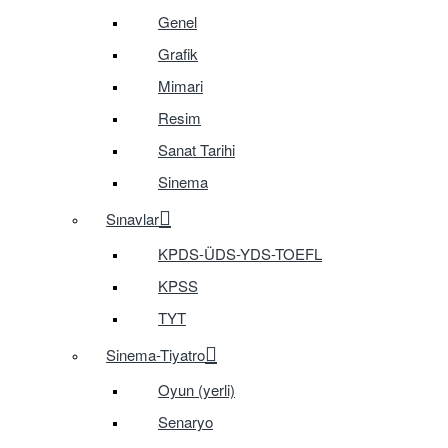
Genel
Grafik
Mimari
Resim
Sanat Tarihi
Sinema
Sınavlar
KPDS-ÜDS-YDS-TOEFL
KPSS
TYT
Sinema-Tiyatro
Oyun (yerli)
Senaryo