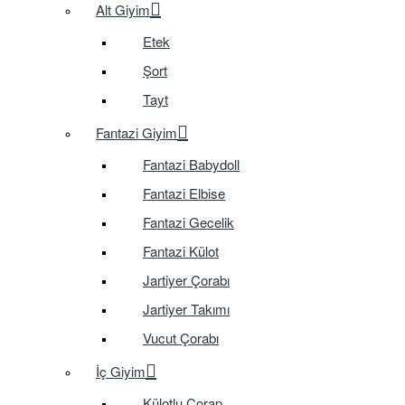
Alt Giyim
Etek
Şort
Tayt
Fantazi Giyim
Fantazi Babydoll
Fantazi Elbise
Fantazi Gecelik
Fantazi Külot
Jartiyer Çorabı
Jartiyer Takımı
Vucut Çorabı
İç Giyim
Külotlu Çorap