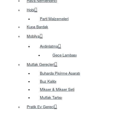
Hava Nemlendirici
Hobi
Parti Malzemeleri
Kupa Bardak
Mobilya
Aydınlatma
Gece Lambası
Mutfak Gereçleri
Buharda Pişirme Aparatı
Buz Kalıbı
Mikser & Mikser Seti
Mutfak Tartısı
Pratik Ev Gereci