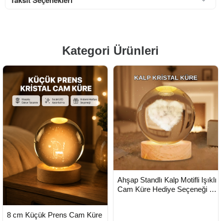
Kategori Ürünleri
HIZLI
Yeni Ürün
Ahşap Standlı Kalp Motifli Işıklı
TESLİMAT
Cam Küre Hediye Seçeneği -
Lisinya
HIZLI
Yeni Ürün
8 cm Küçük Prens Cam Küre
TESLİMAT