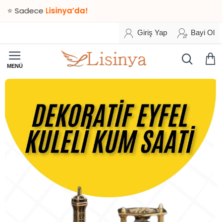
Sadece
Lisinya’da!
Giriş Yap
Bayi Ol