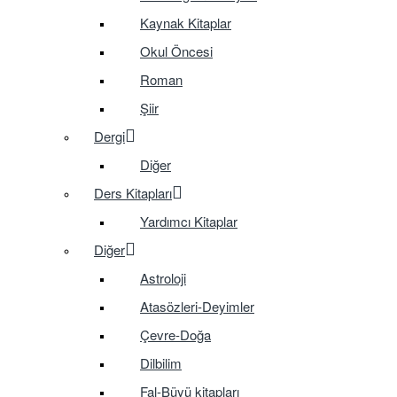
Kaynak Kitaplar
Okul Öncesi
Roman
Şiir
Dergi
Diğer
Ders Kitapları
Yardımcı Kitaplar
Diğer
Astroloji
Atasözleri-Deyimler
Çevre-Doğa
Dilbilim
Fal-Büyü kitapları