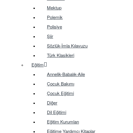
Mektup
Polemik
Polisiye
Şiir
Sözlük-İmla Kılavuzu
Türk Klasikleri
Eğitim
Annelik-Babalık-Aile
Çocuk Bakımı
Çocuk Eğitimi
Diğer
Dil Eğitimi
Eğitim Kurumları
Eğitime Yardımcı Kitaplar