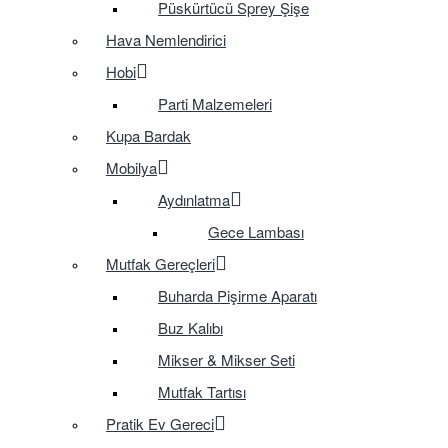
Püskürtücü Sprey Şişe
Hava Nemlendirici
Hobi
Parti Malzemeleri
Kupa Bardak
Mobilya
Aydınlatma
Gece Lambası
Mutfak Gereçleri
Buharda Pişirme Aparatı
Buz Kalıbı
Mikser & Mikser Seti
Mutfak Tartısı
Pratik Ev Gereci