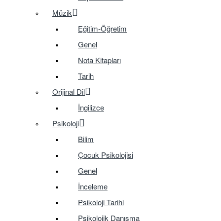
Müzik
Eğitim-Öğretim
Genel
Nota Kitapları
Tarih
Orijinal Dil
İngilizce
Psikoloji
Bilim
Çocuk Psikolojisi
Genel
İnceleme
Psikoloji Tarihi
Psikolojik Danışma