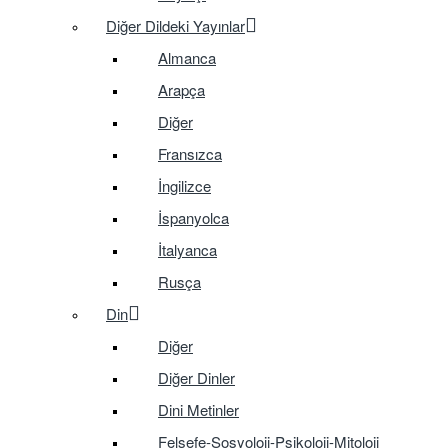
Diğer Dildeki Yayınlar
Almanca
Arapça
Diğer
Fransızca
İngilizce
İspanyolca
İtalyanca
Rusça
Din
Diğer
Diğer Dinler
Dini Metinler
Felsefe-Sosyoloji-Psikoloji-Mitoloji