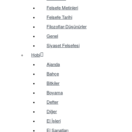
Felsefe Metinleri
Felsefe Tarihi
Filozoflar-Düşünürler
Genel
Siyaset Felsefesi
Hobi
Ajanda
Bahçe
Bitkiler
Boyama
Defter
Diğer
El İşleri
El Sanatları