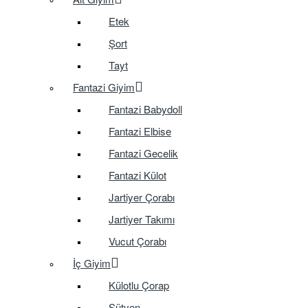
Etek
Şort
Tayt
Fantazi Giyim
Fantazi Babydoll
Fantazi Elbise
Fantazi Gecelik
Fantazi Külot
Jartiyer Çorabı
Jartiyer Takımı
Vucut Çorabı
İç Giyim
Külotlu Çorap
Sütyen