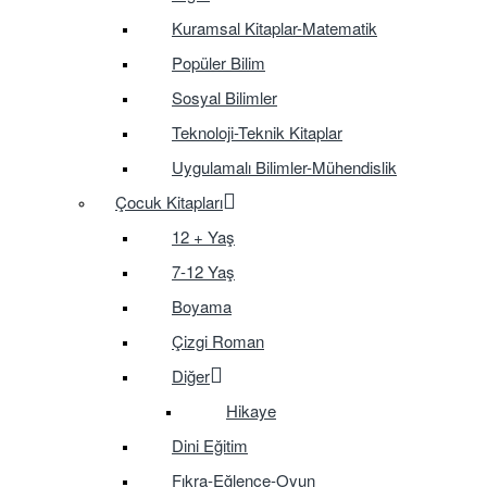
Kuramsal Kitaplar-Matematik
Popüler Bilim
Sosyal Bilimler
Teknoloji-Teknik Kitaplar
Uygulamalı Bilimler-Mühendislik
Çocuk Kitapları
12 + Yaş
7-12 Yaş
Boyama
Çizgi Roman
Diğer
Hikaye
Dini Eğitim
Fıkra-Eğlence-Oyun