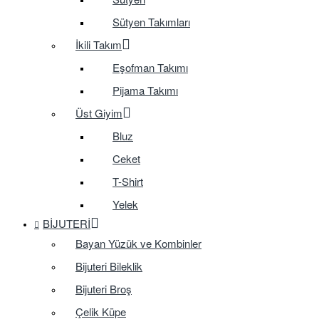
Sütyen Takımları
İkili Takım
Eşofman Takımı
Pijama Takımı
Üst Giyim
Bluz
Ceket
T-Shirt
Yelek
BIJUTERI
Bayan Yüzük ve Kombinler
Bijuteri Bileklik
Bijuteri Broş
Çelik Küpe