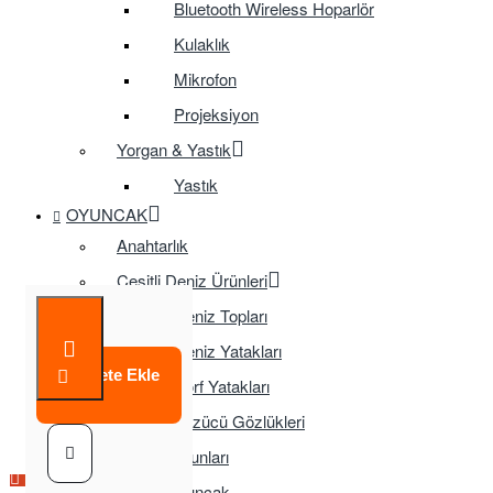
Bluetooth Wireless Hoparlör
Kulaklık
Mikrofon
Projeksiyon
Yorgan & Yastık
Yastık
OYUNCAK
Anahtarlık
Çeşitli Deniz Ürünleri
Deniz Topları
Deniz Yatakları
Sepete Ekle
Sörf Yatakları
Yüzücü Gözlükleri
Çocuk Oyunları
Çok Satılan Ürün
Çok Satılan Ürün
Eğitici Oyuncak