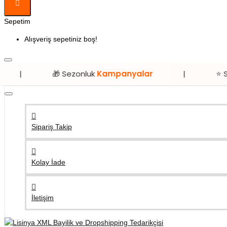
Sepetim
Alışveriş sepetiniz boş!
🎁 Sezonluk
Kampanyalar
|
⭐ Sadece
Lisi
Sipariş Takip
Kolay İade
İletişim