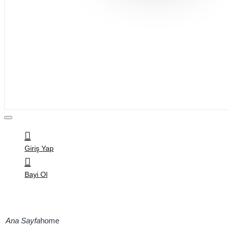
Bijuteri
Saç Aksesuarları
Kitap & Kırtasiye
Ev Yaşam
Oyuncak
Hırdavat
Tüm Ürünler
Giriş Yap
Bayi Ol
home