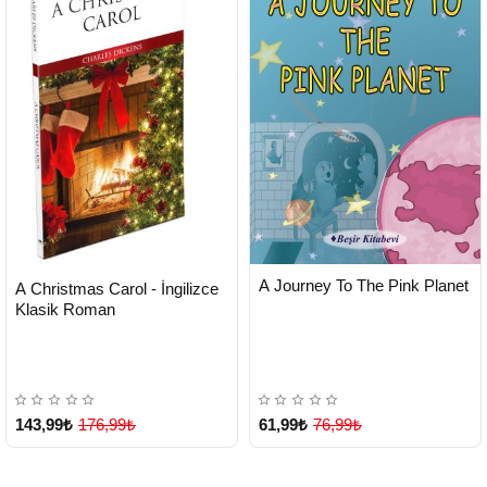
HIZLI
Yeni Ürün
HIZLI
Yeni Ürün
A Journey To The Pink Planet
A Christmas Carol - İngilizce
TESLİMAT
TESLİMAT
Klasik Roman
143,99₺
176,99₺
61,99₺
76,99₺