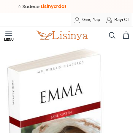
⭐ Sadece
Lisinya’da!
Giriş Yap
Bayi Ol