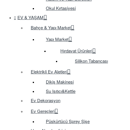
Okul Kırtasiyesi
EV & YAŞAM
Bahçe & Yapı Market
Yapı Market
Hırdavat Ürünleri
Silikon Tabancası
Elektrikli Ev Aletleri
Dikiş Makinesi
Su Isıtıcı&Kettle
Ev Dekorasyon
Ev Gereçleri
Püskürtücü Sprey Şişe