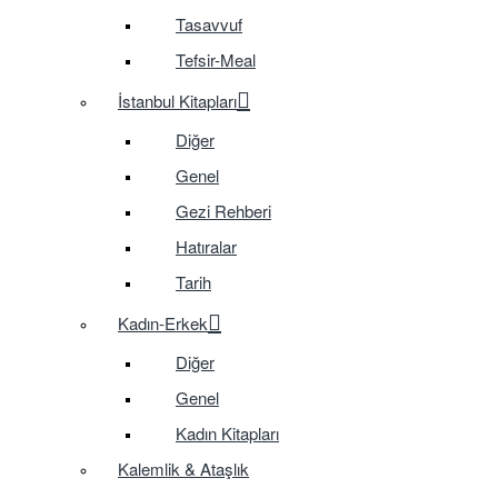
Tasavvuf
Tefsir-Meal
İstanbul Kitapları
Diğer
Genel
Gezi Rehberi
Hatıralar
Tarih
Kadın-Erkek
Diğer
Genel
Kadın Kitapları
Kalemlik & Ataşlık