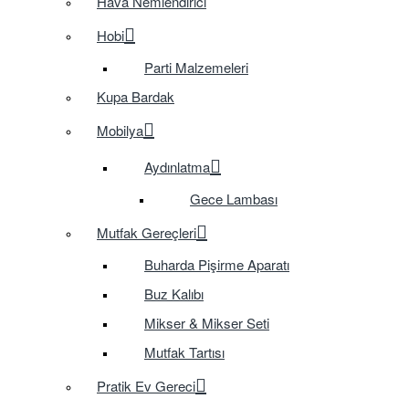
Hava Nemlendirici
Hobi
Parti Malzemeleri
Kupa Bardak
Mobilya
Aydınlatma
Gece Lambası
Mutfak Gereçleri
Buharda Pişirme Aparatı
Buz Kalıbı
Mikser & Mikser Seti
Mutfak Tartısı
Pratik Ev Gereci