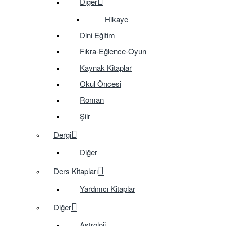
Diğer
Hikaye
Dini Eğitim
Fıkra-Eğlence-Oyun
Kaynak Kitaplar
Okul Öncesi
Roman
Şiir
Dergi
Diğer
Ders Kitapları
Yardımcı Kitaplar
Diğer
Astroloji