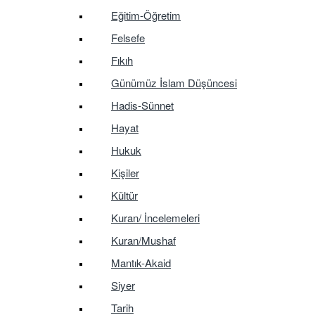
Eğitim-Öğretim
Felsefe
Fıkıh
Günümüz İslam Düşüncesi
Hadis-Sünnet
Hayat
Hukuk
Kişiler
Kültür
Kuran/ İncelemeleri
Kuran/Mushaf
Mantık-Akaid
Siyer
Tarih