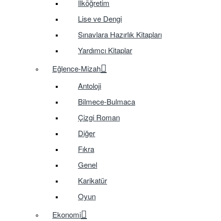
İlköğretim
Lise ve Dengi
Sınavlara Hazırlık Kitapları
Yardımcı Kitaplar
Eğlence-Mizah
Antoloji
Bilmece-Bulmaca
Çizgi Roman
Diğer
Fıkra
Genel
Karikatür
Oyun
Ekonomi