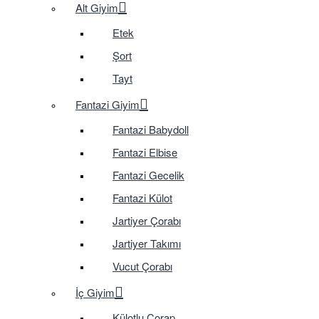
Alt Giyim
Etek
Şort
Tayt
Fantazi Giyim
Fantazi Babydoll
Fantazi Elbise
Fantazi Gecelik
Fantazi Külot
Jartiyer Çorabı
Jartiyer Takımı
Vucut Çorabı
İç Giyim
Külotlu Çorap