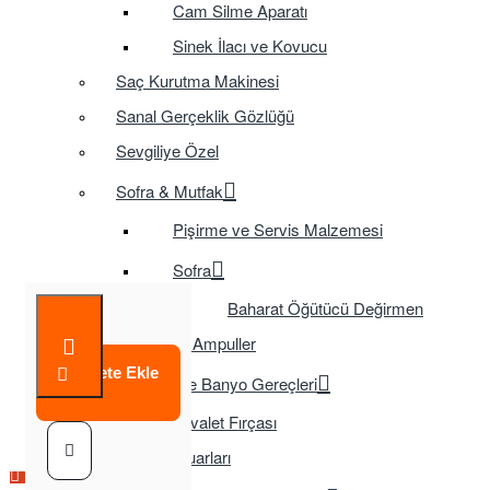
Cam Silme Aparatı
Sinek İlacı ve Kovucu
Saç Kurutma Makinesi
Sanal Gerçeklik Gözlüğü
Sevgiliye Özel
Sofra & Mutfak
Pişirme ve Servis Malzemesi
Sofra
Baharat Öğütücü Değirmen
Tasarruflu Ampuller
Sepete Ekle
Temizlik ve Banyo Gereçleri
Tuvalet Fırçası
TV Aksesuarları
Çok Satılan Ürün
Çok Satılan Ürün
Çok Satılan Ürün