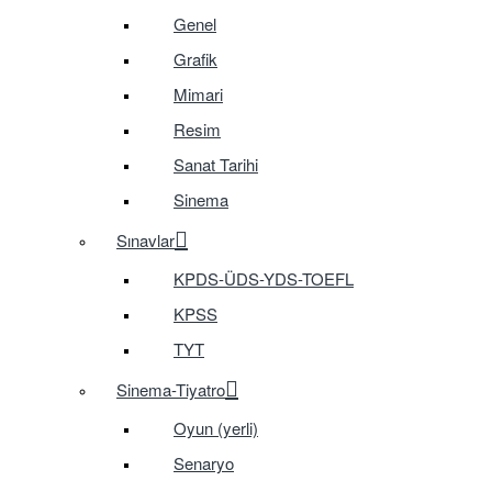
Genel
Grafik
Mimari
Resim
Sanat Tarihi
Sinema
Sınavlar
KPDS-ÜDS-YDS-TOEFL
KPSS
TYT
Sinema-Tiyatro
Oyun (yerli)
Senaryo