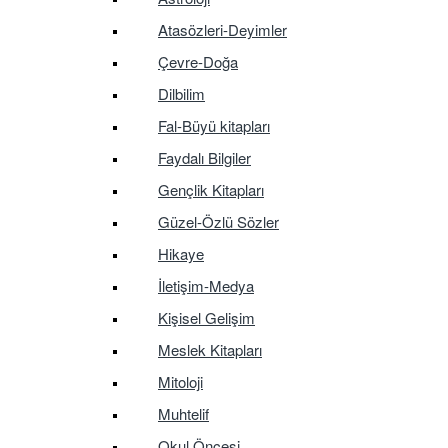
Atasözleri-Deyimler
Çevre-Doğa
Dilbilim
Fal-Büyü kitapları
Faydalı Bilgiler
Gençlik Kitapları
Güzel-Özlü Sözler
Hikaye
İletişim-Medya
Kişisel Gelişim
Meslek Kitapları
Mitoloji
Muhtelif
Okul Öncesi