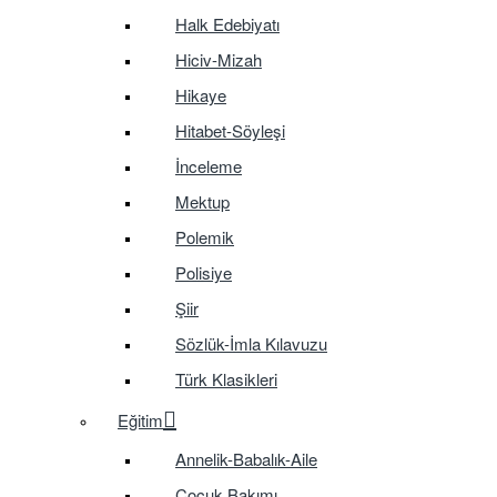
Halk Edebiyatı
Hiciv-Mizah
Hikaye
Hitabet-Söyleşi
İnceleme
Mektup
Polemik
Polisiye
Şiir
Sözlük-İmla Kılavuzu
Türk Klasikleri
Eğitim
Annelik-Babalık-Aile
Çocuk Bakımı