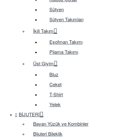
Sütyen
Sütyen Takımları
İkili Takım
Eşofman Takımı
Pijama Takımı
Üst Giyim
Bluz
Ceket
T-Shirt
Yelek
BIJUTERI
Bayan Yüzük ve Kombinler
Bijuteri Bileklik