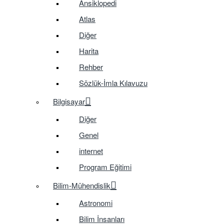
Ansiklopedi
Atlas
Diğer
Harita
Rehber
Sözlük-İmla Kılavuzu
Bilgisayar
Diğer
Genel
internet
Program Eğitimi
Bilim-Mühendislik
Astronomi
Bilim İnsanları