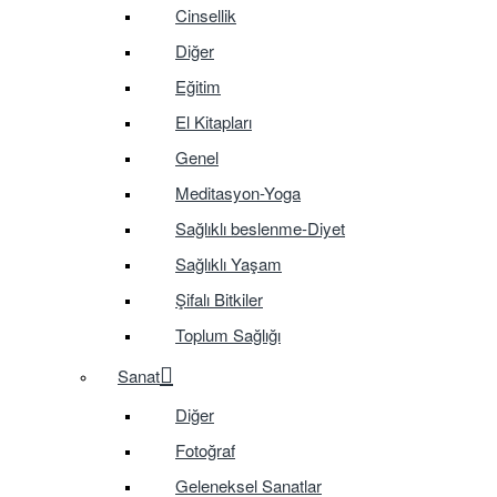
Cinsellik
Diğer
Eğitim
El Kitapları
Genel
Meditasyon-Yoga
Sağlıklı beslenme-Diyet
Sağlıklı Yaşam
Şifalı Bitkiler
Toplum Sağlığı
Sanat
Diğer
Fotoğraf
Geleneksel Sanatlar