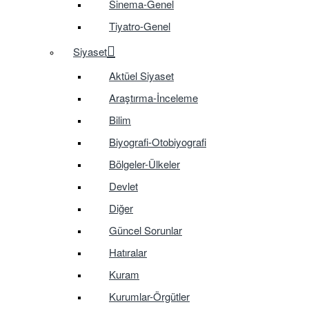
Sinema-Genel
Tiyatro-Genel
Siyaset
Aktüel Siyaset
Araştırma-İnceleme
Bilim
Biyografi-Otobiyografi
Bölgeler-Ülkeler
Devlet
Diğer
Güncel Sorunlar
Hatıralar
Kuram
Kurumlar-Örgütler