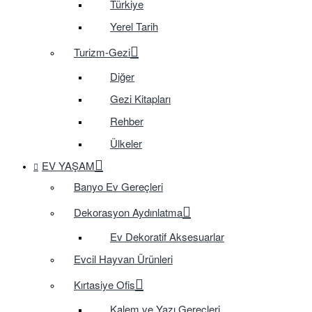
Türkiye
Yerel Tarih
Turizm-Gezi
Diğer
Gezi Kitapları
Rehber
Ülkeler
EV YAŞAM
Banyo Ev Gereçleri
Dekorasyon Aydınlatma
Ev Dekoratif Aksesuarlar
Evcil Hayvan Ürünleri
Kırtasiye Ofis
Kalem ve Yazı Gereçleri