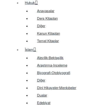
Hukuk
Anayasalar
Ders Kitapları
Diğer
Kanun Kitapları
Temel Kitaplar
İslam
Alevilik-Bektaşilik
Araştırma-Inceleme
Biyografi-Otobiyografi
Diğer
Dini Hikayeler-Menkıbeler
Dualar
Edebiyat