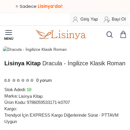
⭐ Sadece
Lisinya’da!
Giriş Yap
Bayi Ol
HIZLI
TESLİMAT
Lisinya Kitap
Dracula - İngilizce Klasik Roman
0 yorum
0.0
Stok Adedi:
10
Lisinya Kitap
Marka:
Ürün Kodu:
9786059533171-k0707
Kargo:
Trendyol İçin EXPRESS Kargo Diğerlerinde Sürat - PTTAVM
Uygun