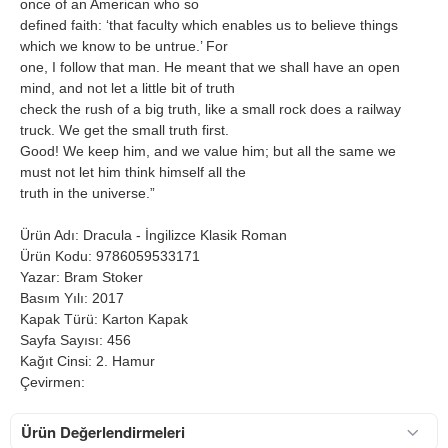
once of an American who so
defined faith: ‘that faculty which enables us to believe things
which we know to be untrue.’ For
one, I follow that man. He meant that we shall have an open
mind, and not let a little bit of truth
check the rush of a big truth, like a small rock does a railway
truck. We get the small truth first.
Good! We keep him, and we value him; but all the same we
must not let him think himself all the
truth in the universe.”
Ürün Adı: Dracula - İngilizce Klasik Roman
Ürün Kodu: 9786059533171
Yazar: Bram Stoker
Basım Yılı: 2017
Kapak Türü: Karton Kapak
Sayfa Sayısı: 456
Kağıt Cinsi: 2. Hamur
Çevirmen:
Ürün Değerlendirmeleri