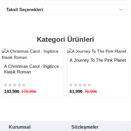
Taksit Seçenekleri
Kategori Ürünleri
HIZLI
Yeni Ürün
A Journey To The Pink Planet
TESLİMAT
HIZLI
Yeni Ürün
A Christmas Carol - İngilizce
TESLİMAT
Klasik Roman
143,99₺
176,99₺
61,99₺
76,99₺
Kurumsal
Sözleşmeler