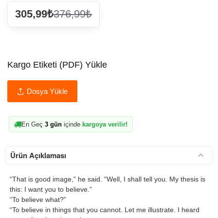
305,99₺
376,99₺
Kargo Etiketi (PDF) Yükle
Dosya Yükle
En Geç
3 gün
içinde
kargoya verilir!
Ürün Açıklaması
“That is good image,” he said. “Well, I shall tell you. My thesis is
this: I want you to believe.”
“To believe what?”
“To believe in things that you cannot. Let me illustrate. I heard