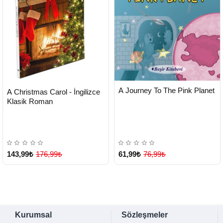
HIZLI
Yeni Ürün
HIZLI
Yeni Ürün
A Journey To The Pink Planet
A Christmas Carol - İngilizce
TESLİMAT
TESLİMAT
Klasik Roman
143,99₺
176,99₺
61,99₺
76,99₺
Kurumsal
Sözleşmeler