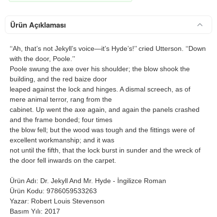
Ürün Açıklaması
‘‘Ah, that’s not Jekyll’s voice—it’s Hyde’s!’’ cried Utterson. ‘‘Down
with the door, Poole.’’
Poole swung the axe over his shoulder; the blow shook the
building, and the red baize door
leaped against the lock and hinges. A dismal screech, as of
mere animal terror, rang from the
cabinet. Up went the axe again, and again the panels crashed
and the frame bonded; four times
the blow fell; but the wood was tough and the fittings were of
excellent workmanship; and it was
not until the fifth, that the lock burst in sunder and the wreck of
the door fell inwards on the carpet.
Ürün Adı: Dr. Jekyll And Mr. Hyde - İngilizce Roman
Ürün Kodu: 9786059533263
Yazar: Robert Louis Stevenson
Basım Yılı: 2017