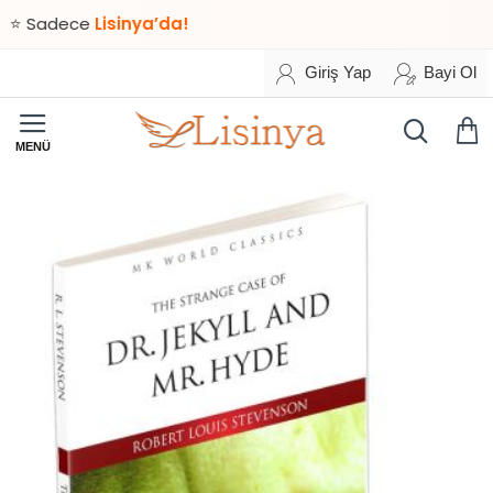
adece
Lisinya’da!
Giriş Yap
Bayi Ol