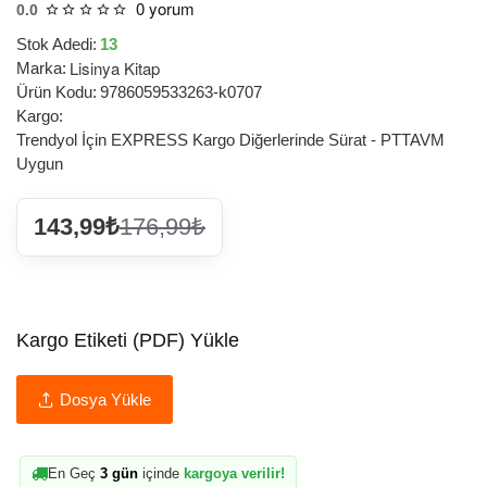
0 yorum
0.0
Stok Adedi:
13
Lisinya Kitap
Marka:
Ürün Kodu:
9786059533263-k0707
Kargo:
Trendyol İçin EXPRESS Kargo Diğerlerinde Sürat - PTTAVM
Uygun
143,99₺
176,99₺
Kargo Etiketi (PDF) Yükle
Dosya Yükle
En Geç
3 gün
içinde
kargoya verilir!