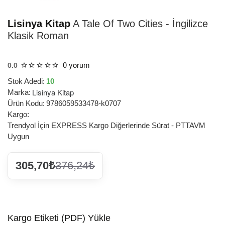
HIZLI
TESLİMAT
Lisinya Kitap
A Tale Of Two Cities - İngilizce
Klasik Roman
0 yorum
0.0
Stok Adedi:
10
Lisinya Kitap
Marka:
Ürün Kodu:
9786059533478-k0707
Kargo:
Trendyol İçin EXPRESS Kargo Diğerlerinde Sürat - PTTAVM
Uygun
305,70₺
376,24₺
Kargo Etiketi (PDF) Yükle