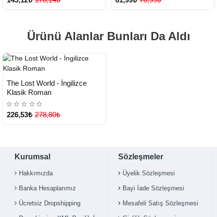
Ürünü Alanlar Bunları Da Aldı
HIZLI
Yeni Ürün
The Lost World - İngilizce
TESLİMAT
Çok Satılan Ürün
Klasik Roman
226,53₺
278,80₺
Kurumsal
Sözleşmeler
Hakkımızda
Üyelik Sözleşmesi
Banka Hesaplarımız
Bayi İade Sözleşmesi
Ücretsiz Dropshipping
Mesafeli Satış Sözleşmesi