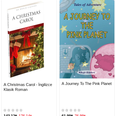
HIZLI
Yeni Ürün
HIZLI
Yeni Ürün
A Journey To The Pink Planet
A Christmas Carol - İngilizce
TESLİMAT
TESLİMAT
Klasik Roman
143,12₺
176,14₺
61,99₺
76,99₺