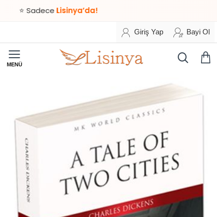
⭐ Sadece
Lisinya’da!
Giriş Yap
Bayi Ol