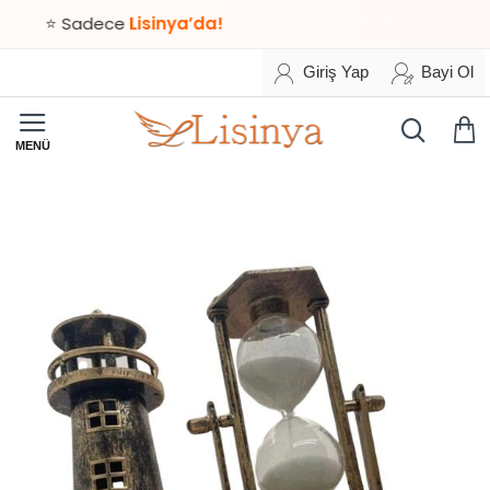
⭐ Sadece
Lisinya’da!
Giriş Yap
Bayi Ol