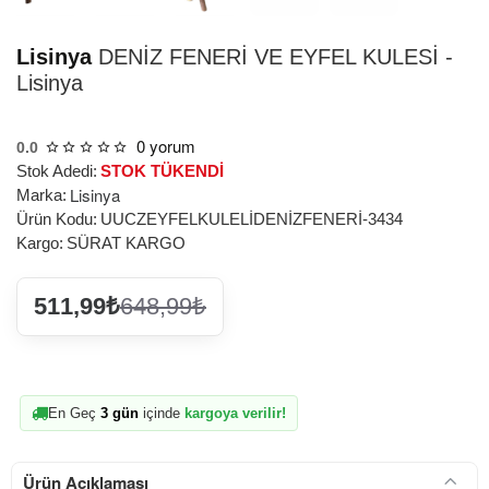
Lisinya
DENİZ FENERİ VE EYFEL KULESİ -
Lisinya
0 yorum
0.0
Stok Adedi:
STOK TÜKENDİ
Lisinya
Marka:
Ürün Kodu:
UUCZEYFELKULELİDENİZFENERİ-3434
Kargo:
SÜRAT KARGO
511,99₺
648,99₺
En Geç
3 gün
içinde
kargoya verilir!
Ürün Açıklaması