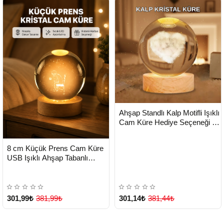
HIZLI
Yeni Ürün
Ahşap Standlı Kalp Motifli Işıklı
TESLİMAT
Cam Küre Hediye Seçeneği -
Lisinya
HIZLI
Yeni Ürün
8 cm Küçük Prens Cam Küre
TESLİMAT
USB Işıklı Ahşap Tabanlı
Dekor - Lisinya
301,99₺
381,99₺
301,14₺
381,44₺
Çok Satılan Ürün