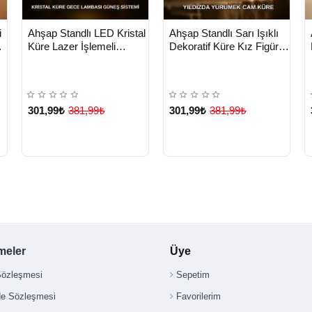
HIZLI
HIZLI
n
Yeni Ürün
Yeni Ürün
i
Ahşap Standlı LED Kristal
Ahşap Standlı Sarı Işıklı
TESLİMAT
TESLİMAT
Küre Lazer İşlemeli
Dekoratif Küre Kız Figürü
Dekoratif Obje - Lisinya
Tasarım - Lisinya
301,99₺
381,99₺
301,99₺
381,99₺
meler
Üye
Sözleşmesi
Sepetim
de Sözleşmesi
Favorilerim