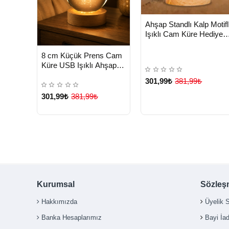
HIZLI
Yeni Ürü
Ahşap Standlı Kalp Motifl
TESLİMAT
Işıklı Cam Küre Hediye
Seçeneği - Lisinya
HIZLI
Yeni Ürün
8 cm Küçük Prens Cam
TESLİMAT
Küre USB Işıklı Ahşap
Tabanlı Dekor - Lisinya
301,99₺
381,99₺
301,99₺
381,99₺
Çok Satılan Ürün
Kurumsal
Sözleş
Hakkımızda
Üyelik 
Banka Hesaplarımız
Bayi İa