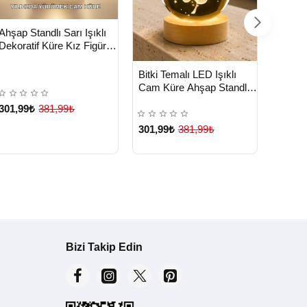
HIZLI
Yeni Ürün
Ahşap Standlı Sarı Işıklı
TESLİMAT
Dekoratif Küre Kız Figürü
Tasarım - Lisinya
HIZLI
Yeni Ürün
Bitki Temalı LED Işıklı
TESLİMAT
Cam Küre Ahşap Standlı
HIZ
Dekora
TE
Modern Gece Lambası -
Kum Sa
301,99₺
381,99₺
Lisinya
Masa S
301,99₺
381,99₺
511,9
Bizi Takip Edin