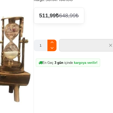
511,99₺
648,99₺
En Geç
3 gün
içinde
kargoya verilir!