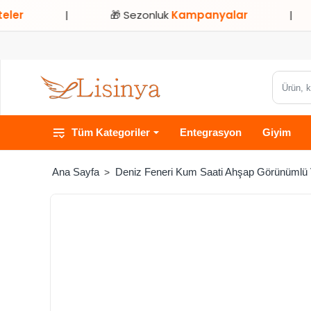
|
🎁 Sezonluk
Kampanyalar
|
⭐ Sa
Ürün,
kategori
veya
Tüm Kategoriler
Entegrasyon
Giyim
marka
ara...
Deniz Feneri Kum Saati Ahşap Görünümlü Vi
home