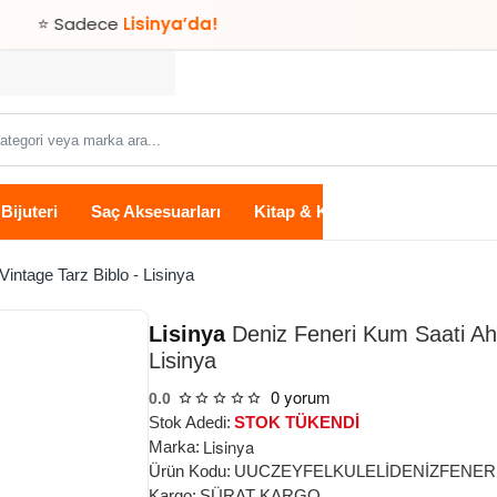
dece
Lisinya’da!
Bijuteri
Saç Aksesuarları
Kitap & Kırtasiye
Ev Yaşam
ntage Tarz Biblo - Lisinya
Lisinya
Deniz Feneri Kum Saati Ah
Lisinya
0 yorum
0.0
Stok Adedi:
STOK TÜKENDİ
Lisinya
Marka:
Ürün Kodu:
UUCZEYFELKULELİDENİZFENERİ
Kargo:
SÜRAT KARGO