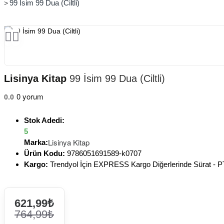
99 İsim 99 Dua (Ciltli)
Lisinya Kitap
99 İsim 99 Dua (Ciltli)
0 yorum
0.0
Stok Adedi:
5
Lisinya Kitap
Marka:
Ürün Kodu:
9786051691589-k0707
Kargo:
Trendyol İçin EXPRESS Kargo Diğerlerinde Sürat -
621,99₺
764,99₺