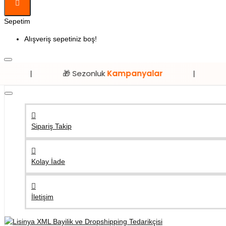
Sepetim
Alışveriş sepetiniz boş!
🎁 Sezonluk
Kampanyalar
|
⭐ Sadece
Li
Sipariş Takip
Kolay İade
İletişim