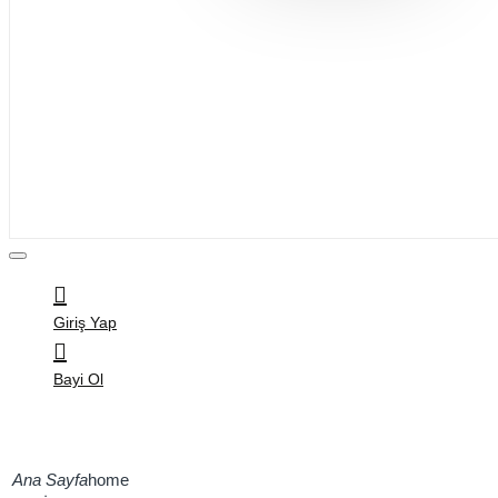
Bijuteri
Saç Aksesuarları
Kitap & Kırtasiye
Ev Yaşam
Oyuncak
Hırdavat
Tüm Ürünler
Giriş Yap
Bayi Ol
home