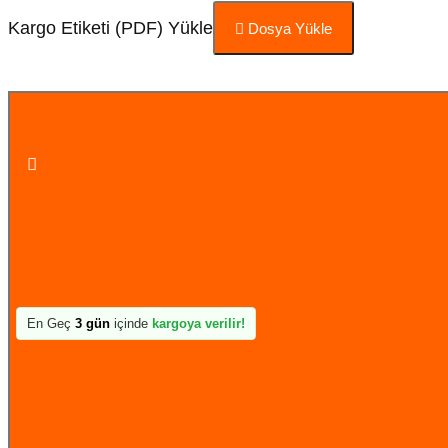
Kargo Etiketi (PDF) Yükle
Dosya Yükle
Sepete Ekle
En Geç
3 gün
içinde
kargoya verilir!