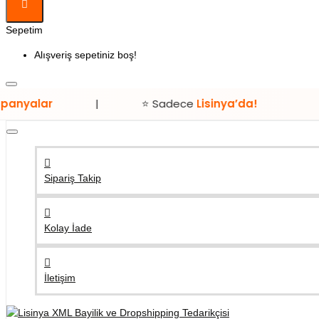
Sepetim
Alışveriş sepetiniz boş!
|
⭐ Sadece
Lisinya’da!
Sipariş Takip
Kolay İade
İletişim