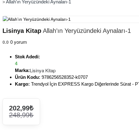
Allah’ın Yeryüzündeki Aynaları-1
Lisinya Kitap
Allah’ın Yeryüzündeki Aynaları-1
0 yorum
0.0
Stok Adedi:
4
Lisinya Kitap
Marka:
Ürün Kodu:
9786256528352-k0707
Kargo:
Trendyol İçin EXPRESS Kargo Diğerlerinde Sürat -
202,99₺
248,99₺