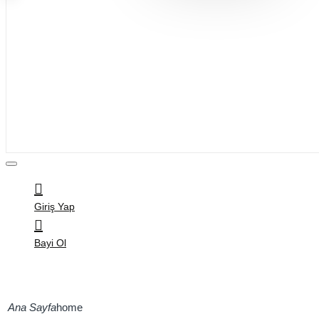
Bijuteri
Saç Aksesuarları
Kitap & Kırtasiye
Ev Yaşam
Oyuncak
Hırdavat
Tüm Ürünler
Giriş Yap
Bayi Ol
home