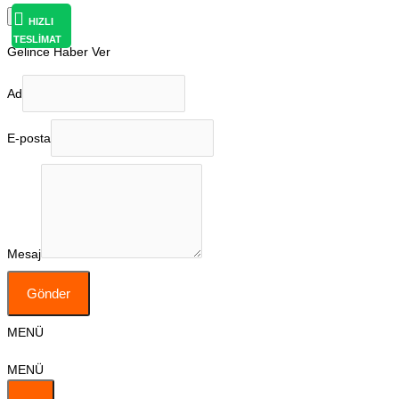
×
HIZLI
TESLİMAT
Gelince Haber Ver
Ad
E-posta
Mesaj
Gönder
MENÜ
MENÜ