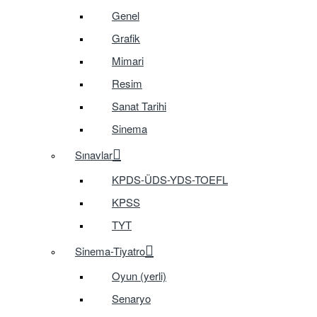
Genel
Grafik
Mimari
Resim
Sanat Tarihi
Sinema
Sınavlar
KPDS-ÜDS-YDS-TOEFL
KPSS
TYT
Sinema-Tiyatro
Oyun (yerli)
Senaryo