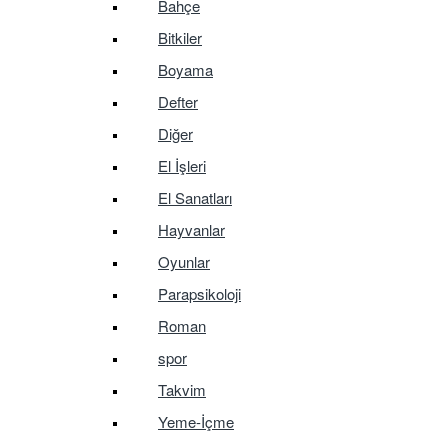
Bahçe
Bitkiler
Boyama
Defter
Diğer
El İşleri
El Sanatları
Hayvanlar
Oyunlar
Parapsikoloji
Roman
spor
Takvim
Yeme-İçme