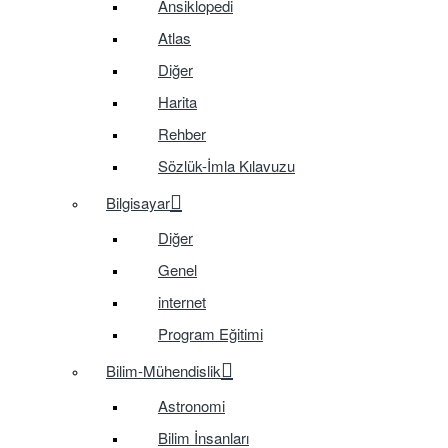
Ansiklopedi
Atlas
Diğer
Harita
Rehber
Sözlük-İmla Kılavuzu
Bilgisayar
Diğer
Genel
internet
Program Eğitimi
Bilim-Mühendislik
Astronomi
Bilim İnsanları