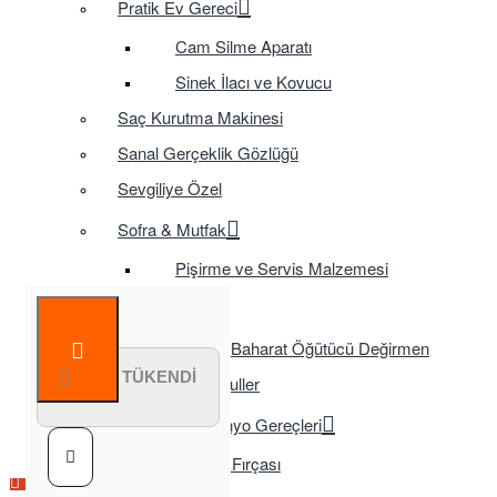
Pratik Ev Gereci
Cam Silme Aparatı
Sinek İlacı ve Kovucu
Saç Kurutma Makinesi
Sanal Gerçeklik Gözlüğü
Sevgiliye Özel
Sofra & Mutfak
Pişirme ve Servis Malzemesi
Sofra
Baharat Öğütücü Değirmen
STOK TÜKENDİ
Tasarruflu Ampuller
Temizlik ve Banyo Gereçleri
Tuvalet Fırçası
Çok Satılan Ürün