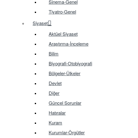
Sinema-Genel
Tiyatro-Genel
Siyaset
Aktüel Siyaset
Araştırma-İnceleme
Bilim
Biyografi-Otobiyografi
Bölgeler-Ülkeler
Devlet
Diğer
Güncel Sorunlar
Hatıralar
Kuram
Kurumlar-Örgütler