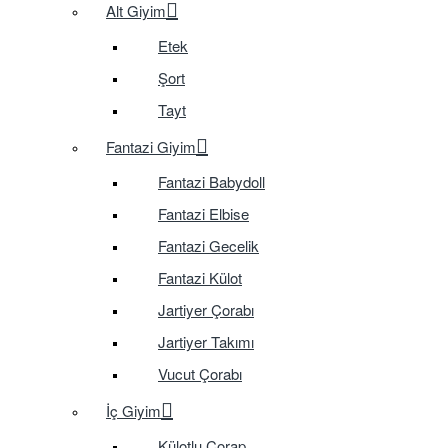
Alt Giyim
Etek
Şort
Tayt
Fantazi Giyim
Fantazi Babydoll
Fantazi Elbise
Fantazi Gecelik
Fantazi Külot
Jartiyer Çorabı
Jartiyer Takımı
Vucut Çorabı
İç Giyim
Külotlu Çorap