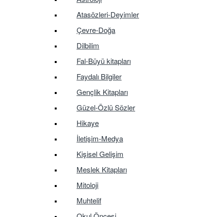
Atasözleri-Deyimler
Çevre-Doğa
Dilbilim
Fal-Büyü kitapları
Faydalı Bilgiler
Gençlik Kitapları
Güzel-Özlü Sözler
Hikaye
İletişim-Medya
Kişisel Gelişim
Meslek Kitapları
Mitoloji
Muhtelif
Okul Öncesi