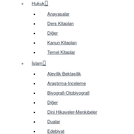
Hukuk
Anayasalar
Ders Kitapları
Diğer
Kanun Kitapları
Temel Kitaplar
İslam
Alevilik-Bektaşilik
Araştırma-Inceleme
Biyografi-Otobiyografi
Diğer
Dini Hikayeler-Menkıbeler
Dualar
Edebiyat