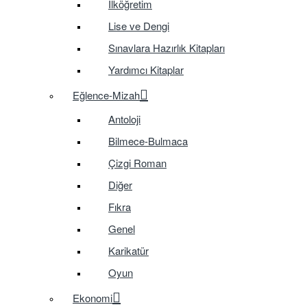
İlköğretim
Lise ve Dengi
Sınavlara Hazırlık Kitapları
Yardımcı Kitaplar
Eğlence-Mizah
Antoloji
Bilmece-Bulmaca
Çizgi Roman
Diğer
Fıkra
Genel
Karikatür
Oyun
Ekonomi