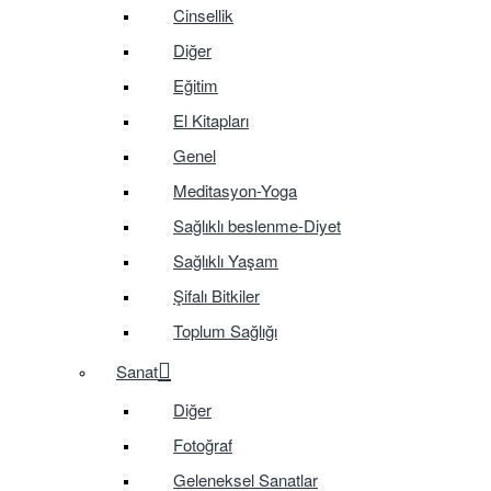
Cinsellik
Diğer
Eğitim
El Kitapları
Genel
Meditasyon-Yoga
Sağlıklı beslenme-Diyet
Sağlıklı Yaşam
Şifalı Bitkiler
Toplum Sağlığı
Sanat
Diğer
Fotoğraf
Geleneksel Sanatlar