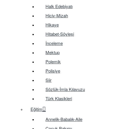
Halk Edebiyatı
Hiciv-Mizah
Hikaye
Hitabet-Söyleşi
İnceleme
Mektup
Polemik
Polisiye
Şiir
Sözlük-İmla Kılavuzu
Türk Klasikleri
Eğitim
Annelik-Babalık-Aile
Çocuk Bakımı