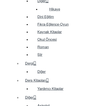
Diğer
Hikaye
Dini Eğitim
Fıkra-Eğlence-Oyun
Kaynak Kitaplar
Okul Öncesi
Roman
Şiir
Dergi
Diğer
Ders Kitapları
Yardımcı Kitaplar
Diğer
Astroloji