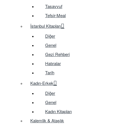
Tasavvuf
Tefsir-Meal
İstanbul Kitapları
Diğer
Genel
Gezi Rehberi
Hatıralar
Tarih
Kadın-Erkek
Diğer
Genel
Kadın Kitapları
Kalemlik & Ataşlık