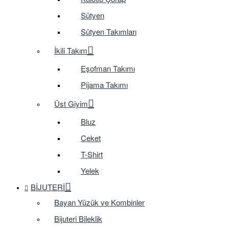
Sütyen
Sütyen Takımları
İkili Takım
Eşofman Takımı
Pijama Takımı
Üst Giyim
Bluz
Ceket
T-Shirt
Yelek
BIJUTERI
Bayan Yüzük ve Kombinler
Bijuteri Bileklik