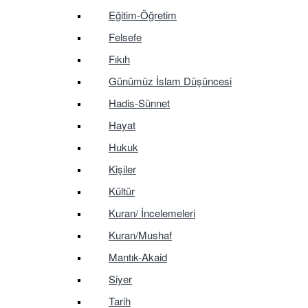
Eğitim-Öğretim
Felsefe
Fıkıh
Günümüz İslam Düşüncesi
Hadis-Sünnet
Hayat
Hukuk
Kişiler
Kültür
Kuran/ İncelemeleri
Kuran/Mushaf
Mantık-Akaid
Siyer
Tarih