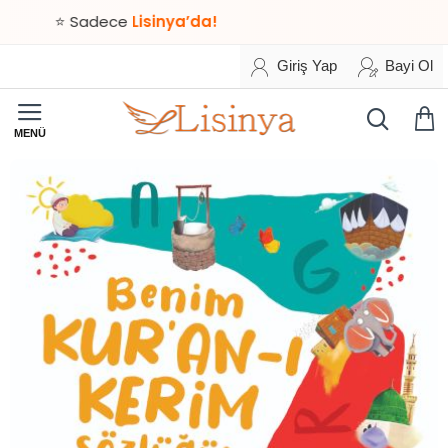
⭐ Sadece
Lisinya’da!
Giriş Yap
Bayi Ol