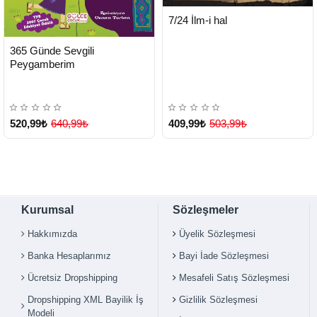
HIZLI
Yeni Ürün
7/24 İlm-i hal
TESLİMAT
HIZLI
Yeni Ürün
365 Günde Sevgili
TESLİMAT
Peygamberim
520,99₺
640,99₺
409,99₺
503,99₺
Kurumsal
Sözleşmeler
Hakkımızda
Üyelik Sözleşmesi
Çok Satılan Ürün
Banka Hesaplarımız
Bayi İade Sözleşmesi
Ücretsiz Dropshipping
Mesafeli Satış Sözleşmesi
Dropshipping XML Bayilik İş
Gizlilik Sözleşmesi
Modeli