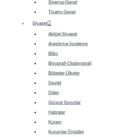
Sinema-Genel
Tiyatro-Genel
Siyaset
Aktüel Siyaset
Araştırma-İnceleme
Bilim
Biyografi-Otobiyografi
Bölgeler-Ülkeler
Devlet
Diğer
Güncel Sorunlar
Hatıralar
Kuram
Kurumlar-Örgütler