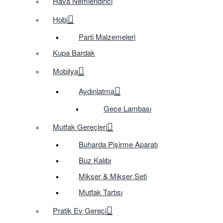
Hava Nemlendirici
Hobi
Parti Malzemeleri
Kupa Bardak
Mobilya
Aydınlatma
Gece Lambası
Mutfak Gereçleri
Buharda Pişirme Aparatı
Buz Kalıbı
Mikser & Mikser Seti
Mutfak Tartısı
Pratik Ev Gereci