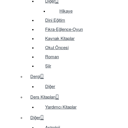
Diğer
Hikaye
Dini Eğitim
Fıkra-Eğlence-Oyun
Kaynak Kitaplar
Okul Öncesi
Roman
Şiir
Dergi
Diğer
Ders Kitapları
Yardımcı Kitaplar
Diğer
Astroloji