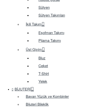
Sütyen
Sütyen Takımları
İkili Takım
Eşofman Takımı
Pijama Takımı
Üst Giyim
Bluz
Ceket
T-Shirt
Yelek
BIJUTERI
Bayan Yüzük ve Kombinler
Bijuteri Bileklik