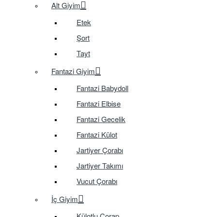
Alt Giyim
Etek
Şort
Tayt
Fantazi Giyim
Fantazi Babydoll
Fantazi Elbise
Fantazi Gecelik
Fantazi Külot
Jartiyer Çorabı
Jartiyer Takımı
Vucut Çorabı
İç Giyim
Külotlu Çorap