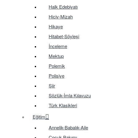
Halk Edebiyatı
Hiciv-Mizah
Hikaye
Hitabet-Söyleşi
İnceleme
Mektup
Polemik
Polisiye
Şiir
Sözlük-İmla Kılavuzu
Türk Klasikleri
Eğitim
Annelik-Babalık-Aile
Çocuk Bakımı