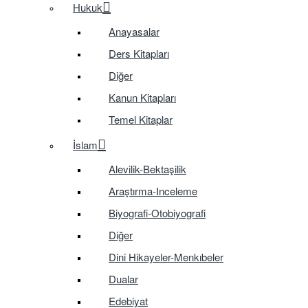
Hukuk
Anayasalar
Ders Kitapları
Diğer
Kanun Kitapları
Temel Kitaplar
İslam
Alevilik-Bektaşilik
Araştırma-Inceleme
Biyografi-Otobiyografi
Diğer
Dini Hikayeler-Menkıbeler
Dualar
Edebiyat