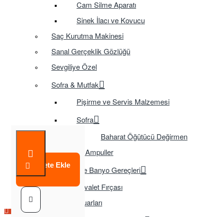
Cam Silme Aparatı
Sinek İlacı ve Kovucu
Saç Kurutma Makinesi
Sanal Gerçeklik Gözlüğü
Sevgiliye Özel
Sofra & Mutfak
Pişirme ve Servis Malzemesi
Sofra
Baharat Öğütücü Değirmen
Tasarruflu Ampuller
Sepete Ekle
Temizlik ve Banyo Gereçleri
Tuvalet Fırçası
TV Aksesuarları
Çok Satılan Ürün