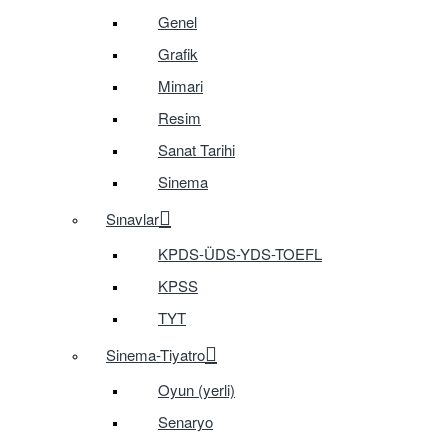
Genel
Grafik
Mimari
Resim
Sanat Tarihi
Sinema
Sınavlar
KPDS-ÜDS-YDS-TOEFL
KPSS
TYT
Sinema-Tiyatro
Oyun (yerli)
Senaryo