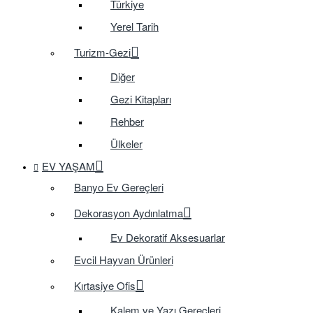
Türkiye
Yerel Tarih
Turizm-Gezi
Diğer
Gezi Kitapları
Rehber
Ülkeler
EV YAŞAM
Banyo Ev Gereçleri
Dekorasyon Aydınlatma
Ev Dekoratif Aksesuarlar
Evcil Hayvan Ürünleri
Kırtasiye Ofis
Kalem ve Yazı Gereçleri