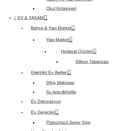
Okul Kırtasiyesi
EV & YAŞAM
Bahçe & Yapı Market
Yapı Market
Hırdavat Ürünleri
Silikon Tabancası
Elektrikli Ev Aletleri
Dikiş Makinesi
Su Isıtıcı&Kettle
Ev Dekorasyon
Ev Gereçleri
Püskürtücü Sprey Şişe