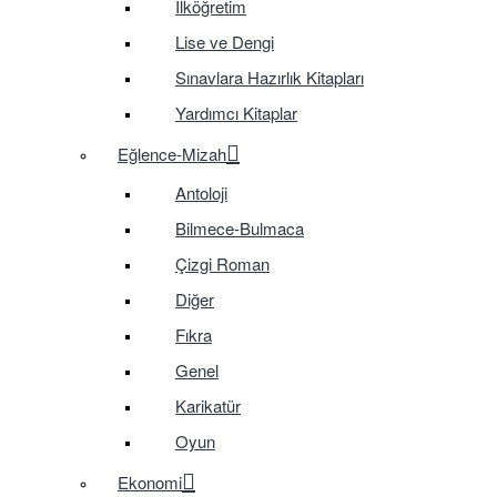
İlköğretim
Lise ve Dengi
Sınavlara Hazırlık Kitapları
Yardımcı Kitaplar
Eğlence-Mizah
Antoloji
Bilmece-Bulmaca
Çizgi Roman
Diğer
Fıkra
Genel
Karikatür
Oyun
Ekonomi