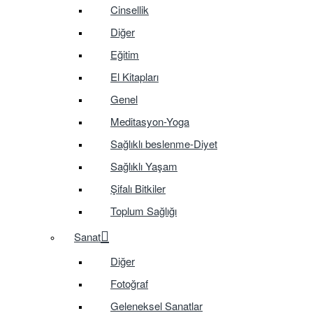
Cinsellik
Diğer
Eğitim
El Kitapları
Genel
Meditasyon-Yoga
Sağlıklı beslenme-Diyet
Sağlıklı Yaşam
Şifalı Bitkiler
Toplum Sağlığı
Sanat
Diğer
Fotoğraf
Geleneksel Sanatlar