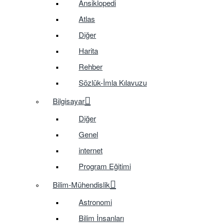
Ansiklopedi
Atlas
Diğer
Harita
Rehber
Sözlük-İmla Kılavuzu
Bilgisayar
Diğer
Genel
internet
Program Eğitimi
Bilim-Mühendislik
Astronomi
Bilim İnsanları