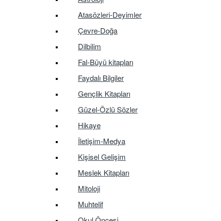
Atasözleri-Deyimler
Çevre-Doğa
Dilbilim
Fal-Büyü kitapları
Faydalı Bilgiler
Gençlik Kitapları
Güzel-Özlü Sözler
Hikaye
İletişim-Medya
Kişisel Gelişim
Meslek Kitapları
Mitoloji
Muhtelif
Okul Öncesi