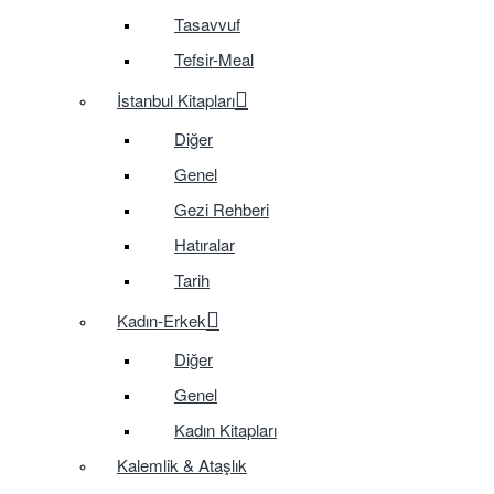
Tasavvuf
Tefsir-Meal
İstanbul Kitapları
Diğer
Genel
Gezi Rehberi
Hatıralar
Tarih
Kadın-Erkek
Diğer
Genel
Kadın Kitapları
Kalemlik & Ataşlık