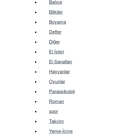
Bahçe
Bitkiler
Boyama
Defter
Diğer
El İşleri
El Sanatları
Hayvanlar
Oyunlar
Parapsikoloji
Roman
spor
Takvim
Yeme-İçme