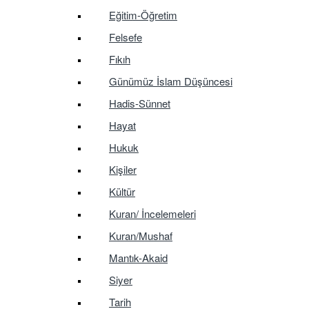
Eğitim-Öğretim
Felsefe
Fıkıh
Günümüz İslam Düşüncesi
Hadis-Sünnet
Hayat
Hukuk
Kişiler
Kültür
Kuran/ İncelemeleri
Kuran/Mushaf
Mantık-Akaid
Siyer
Tarih