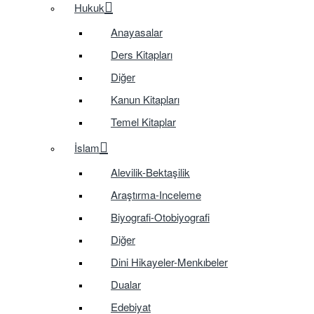
Hukuk
Anayasalar
Ders Kitapları
Diğer
Kanun Kitapları
Temel Kitaplar
İslam
Alevilik-Bektaşilik
Araştırma-Inceleme
Biyografi-Otobiyografi
Diğer
Dini Hikayeler-Menkıbeler
Dualar
Edebiyat