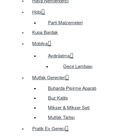
Hava Nemlendirici
Hobi
Parti Malzemeleri
Kupa Bardak
Mobilya
Aydınlatma
Gece Lambası
Mutfak Gereçleri
Buharda Pişirme Aparatı
Buz Kalıbı
Mikser & Mikser Seti
Mutfak Tartısı
Pratik Ev Gereci