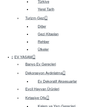
Türkiye
Yerel Tarih
Turizm-Gezi
Diğer
Gezi Kitapları
Rehber
Ülkeler
EV YAŞAM
Banyo Ev Gereçleri
Dekorasyon Aydınlatma
Ev Dekoratif Aksesuarlar
Evcil Hayvan Ürünleri
Kırtasiye Ofis
Kalem ve Yazı Gereçleri