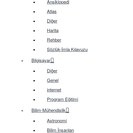
Ansiklopedi
Atlas
Diğer
Harita
Rehber
Sözlük-İmla Kılavuzu
Bilgisayar
Diğer
Genel
internet
Program Eğitimi
Bilim-Mühendislik
Astronomi
Bilim İnsanları