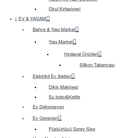
Okul Kırtasiyesi
EV & YAŞAM
Bahçe & Yapı Market
Yapı Market
Hırdavat Ürünleri
Silikon Tabancası
Elektrikli Ev Aletleri
Dikiş Makinesi
Su Isıtıcı&Kettle
Ev Dekorasyon
Ev Gereçleri
Püskürtücü Sprey Şişe