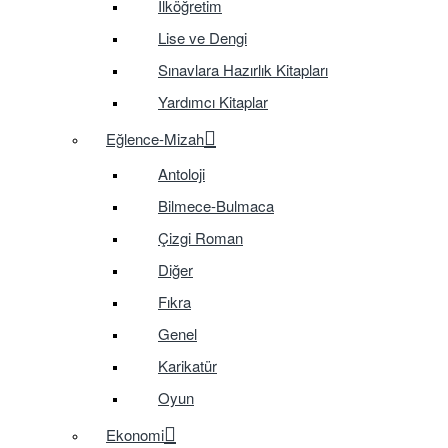
İlköğretim
Lise ve Dengi
Sınavlara Hazırlık Kitapları
Yardımcı Kitaplar
Eğlence-Mizah
Antoloji
Bilmece-Bulmaca
Çizgi Roman
Diğer
Fıkra
Genel
Karikatür
Oyun
Ekonomi