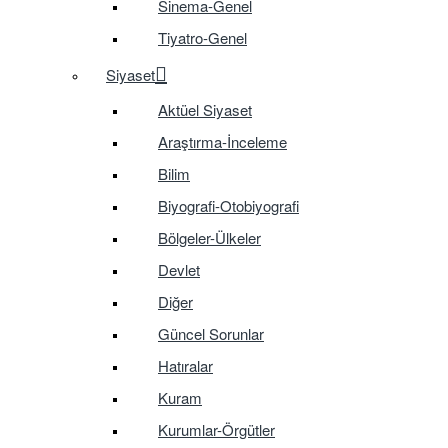
Sinema-Genel
Tiyatro-Genel
Siyaset
Aktüel Siyaset
Araştırma-İnceleme
Bilim
Biyografi-Otobiyografi
Bölgeler-Ülkeler
Devlet
Diğer
Güncel Sorunlar
Hatıralar
Kuram
Kurumlar-Örgütler