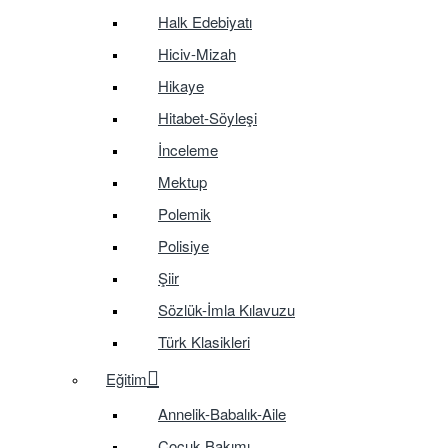
Halk Edebiyatı
Hiciv-Mizah
Hikaye
Hitabet-Söyleşi
İnceleme
Mektup
Polemik
Polisiye
Şiir
Sözlük-İmla Kılavuzu
Türk Klasikleri
Eğitim
Annelik-Babalık-Aile
Çocuk Bakımı