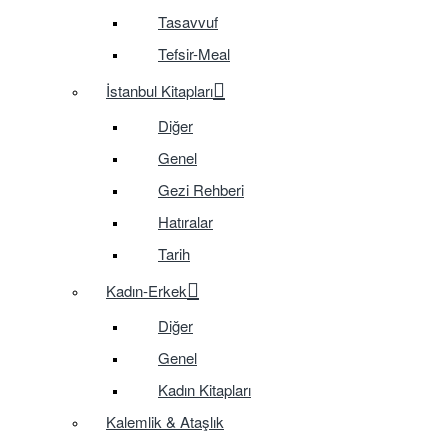
Tasavvuf
Tefsir-Meal
İstanbul Kitapları
Diğer
Genel
Gezi Rehberi
Hatıralar
Tarih
Kadın-Erkek
Diğer
Genel
Kadın Kitapları
Kalemlik & Ataşlık