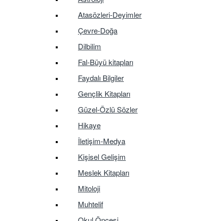
Atasözleri-Deyimler
Çevre-Doğa
Dilbilim
Fal-Büyü kitapları
Faydalı Bilgiler
Gençlik Kitapları
Güzel-Özlü Sözler
Hikaye
İletişim-Medya
Kişisel Gelişim
Meslek Kitapları
Mitoloji
Muhtelif
Okul Öncesi