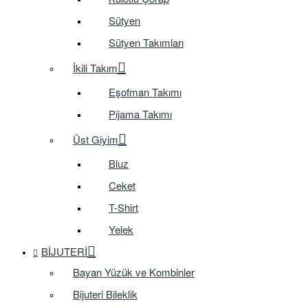
Sütyen
Sütyen Takımları
İkili Takım
Eşofman Takımı
Pijama Takımı
Üst Giyim
Bluz
Ceket
T-Shirt
Yelek
BIJUTERI
Bayan Yüzük ve Kombinler
Bijuteri Bileklik