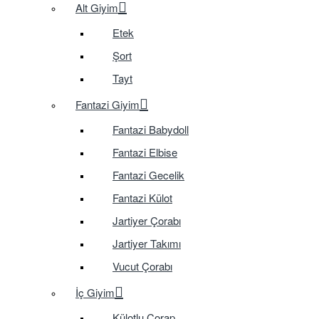
Alt Giyim
Etek
Şort
Tayt
Fantazi Giyim
Fantazi Babydoll
Fantazi Elbise
Fantazi Gecelik
Fantazi Külot
Jartiyer Çorabı
Jartiyer Takımı
Vucut Çorabı
İç Giyim
Külotlu Çorap