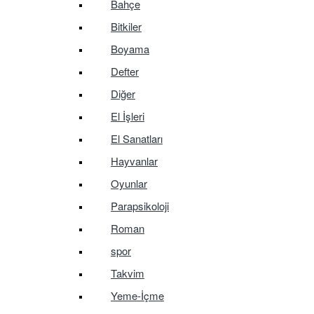
Bahçe
Bitkiler
Boyama
Defter
Diğer
El İşleri
El Sanatları
Hayvanlar
Oyunlar
Parapsikoloji
Roman
spor
Takvim
Yeme-İçme