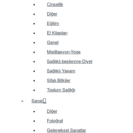
Cinsellik
Diğer
Eğitim
El Kitapları
Genel
Meditasyon-Yoga
Sağlıklı beslenme-Diyet
Sağlıklı Yaşam
Şifalı Bitkiler
Toplum Sağlığı
Sanat
Diğer
Fotoğraf
Geleneksel Sanatlar