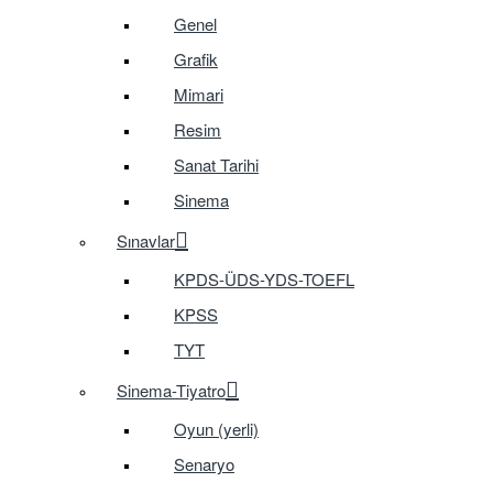
Genel
Grafik
Mimari
Resim
Sanat Tarihi
Sinema
Sınavlar
KPDS-ÜDS-YDS-TOEFL
KPSS
TYT
Sinema-Tiyatro
Oyun (yerli)
Senaryo