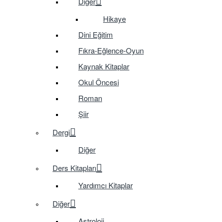
Diğer
Hikaye
Dini Eğitim
Fıkra-Eğlence-Oyun
Kaynak Kitaplar
Okul Öncesi
Roman
Şiir
Dergi
Diğer
Ders Kitapları
Yardımcı Kitaplar
Diğer
Astroloji