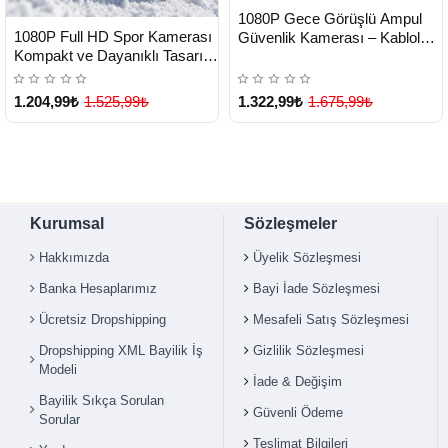
HIZLI
Yeni Ürün
1080P Gece Görüşlü Ampul
TESLİMAT
HIZLI
Yeni Ürün
1080P Full HD Spor Kamerası
Güvenlik Kamerası – Kablolu
TESLİMAT
Kompakt ve Dayanıklı Tasarım
ve Kablosuz Seçenekli -
- Lisinya
Lisinya
1.204,99₺
1.525,99₺
1.322,99₺
1.675,99₺
Kurumsal
Sözleşmeler
Hakkımızda
Üyelik Sözleşmesi
Banka Hesaplarımız
Bayi İade Sözleşmesi
Ücretsiz Dropshipping
Mesafeli Satış Sözleşmesi
Dropshipping XML Bayilik İş
Gizlilik Sözleşmesi
Modeli
İade & Değişim
Bayilik Sıkça Sorulan
Güvenli Ödeme
Sorular
Teslimat Bilgileri