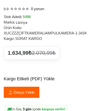
0 yorum
0.0
Stok Adedi:
5496
Lisinya
Marka:
Ürün Kodu:
XUCZZZÇİFTKAMERALIAMPULKAMERA-1-3434
Kargo:
SÜRAT KARGO
1.634,99₺
2.070,99₺
Kargo Etiketi (PDF) Yükle
Dosya Yükle
En Geç
3 gün
içinde
kargoya verilir!