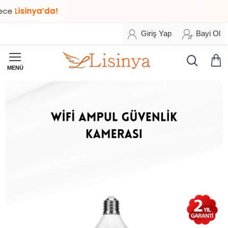
Lisinya’da!
Giriş Yap
Bayi Ol