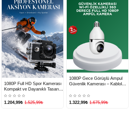
HIZLI
Yeni Ürün
1080P Gece Görüşlü Ampul
TESLİMAT
HIZLI
Yeni Ürün
1080P Full HD Spor Kamerası
Güvenlik Kamerası – Kablolu
TESLİMAT
Kompakt ve Dayanıklı Tasarım
ve Kablosuz Seçenekli -
- Lisinya
Lisinya
1.204,99₺
1.525,99₺
1.322,99₺
1.675,99₺