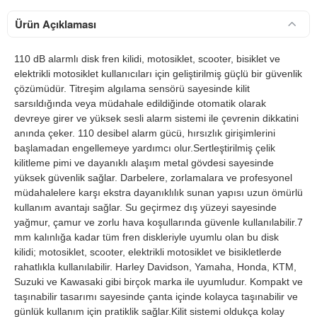
Ürün Açıklaması
110 dB alarmlı disk fren kilidi, motosiklet, scooter, bisiklet ve
elektrikli motosiklet kullanıcıları için geliştirilmiş güçlü bir güvenlik
çözümüdür. Titreşim algılama sensörü sayesinde kilit
sarsıldığında veya müdahale edildiğinde otomatik olarak
devreye girer ve yüksek sesli alarm sistemi ile çevrenin dikkatini
anında çeker. 110 desibel alarm gücü, hırsızlık girişimlerini
başlamadan engellemeye yardımcı olur.Sertleştirilmiş çelik
kilitleme pimi ve dayanıklı alaşım metal gövdesi sayesinde
yüksek güvenlik sağlar. Darbelere, zorlamalara ve profesyonel
müdahalelere karşı ekstra dayanıklılık sunan yapısı uzun ömürlü
kullanım avantajı sağlar. Su geçirmez dış yüzeyi sayesinde
yağmur, çamur ve zorlu hava koşullarında güvenle kullanılabilir.7
mm kalınlığa kadar tüm fren diskleriyle uyumlu olan bu disk
kilidi; motosiklet, scooter, elektrikli motosiklet ve bisikletlerde
rahatlıkla kullanılabilir. Harley Davidson, Yamaha, Honda, KTM,
Suzuki ve Kawasaki gibi birçok marka ile uyumludur. Kompakt ve
taşınabilir tasarımı sayesinde çanta içinde kolayca taşınabilir ve
günlük kullanım için pratiklik sağlar.Kilit sistemi oldukça kolay