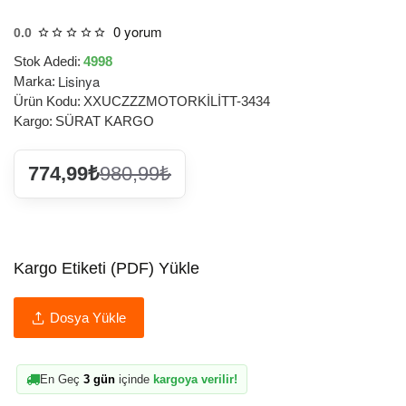
0 yorum
0.0
Stok Adedi:
4998
Lisinya
Marka:
Ürün Kodu:
XXUCZZZMOTORKİLİTT-3434
Kargo:
SÜRAT KARGO
774,99₺
980,99₺
Kargo Etiketi (PDF) Yükle
Dosya Yükle
En Geç
3 gün
içinde
kargoya verilir!