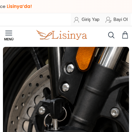
sinya’da!
Giriş Yap
Bayi Ol