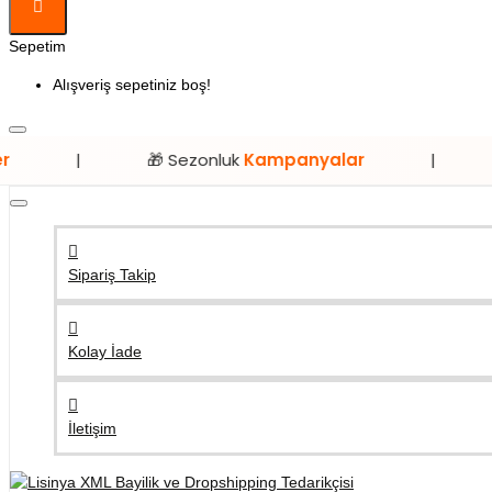
Sepetim
Alışveriş sepetiniz boş!
🎁 Sezonluk
Kampanyalar
|
⭐ Sadece
Sipariş Takip
Kolay İade
İletişim