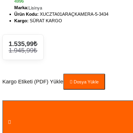
4996
Lisinya
Marka:
Ürün Kodu:
XUCZTA01ARAÇKAMERA-5-3434
Kargo:
SÜRAT KARGO
1.535,99₺
1.945,99₺
Kargo Etiketi (PDF) Yükle
Dosya Yükle
Sepete Ekle