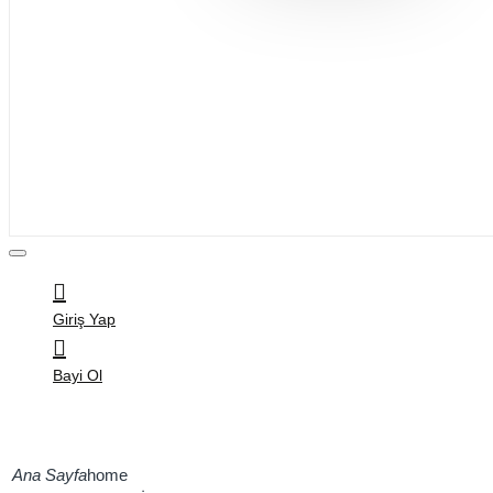
Bijuteri
Saç Aksesuarları
Kitap & Kırtasiye
Ev Yaşam
Oyuncak
Hırdavat
Tüm Ürünler
Giriş Yap
Bayi Ol
home