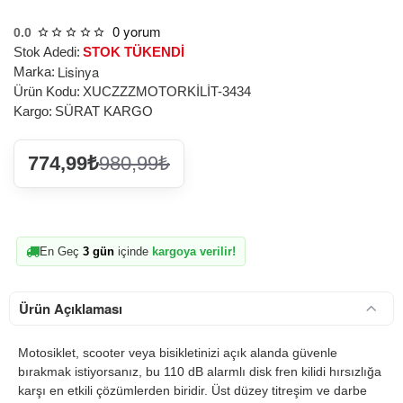
0 yorum
0.0
Stok Adedi:
STOK TÜKENDİ
Lisinya
Marka:
Ürün Kodu:
XUCZZZMOTORKİLİT-3434
Kargo:
SÜRAT KARGO
774,99₺
980,99₺
En Geç
3 gün
içinde
kargoya verilir!
Ürün Açıklaması
Motosiklet, scooter veya bisikletinizi açık alanda güvenle
bırakmak istiyorsanız, bu 110 dB alarmlı disk fren kilidi hırsızlığa
karşı en etkili çözümlerden biridir. Üst düzey titreşim ve darbe