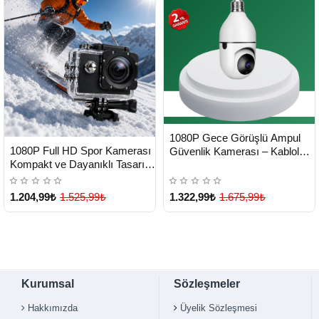
HIZLI
Yeni Ürün
1080P Gece Görüşlü Ampul
TESLİMAT
HIZLI
Yeni Ürün
1080P Full HD Spor Kamerası
Güvenlik Kamerası – Kablolu
TESLİMAT
Kompakt ve Dayanıklı Tasarım
ve Kablosuz Seçenekli -
- Lisinya
Lisinya
1.204,99₺
1.525,99₺
1.322,99₺
1.675,99₺
Kurumsal
Sözleşmeler
Hakkımızda
Üyelik Sözleşmesi