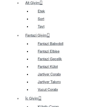
Alt Giyim
Etek
Şort
Tayt
Fantazi Giyim
Fantazi Babydoll
Fantazi Elbise
Fantazi Gecelik
Fantazi Külot
Jartiyer Çorabı
Jartiyer Takımı
Vucut Çorabı
İç Giyim
Külotlu Çorap