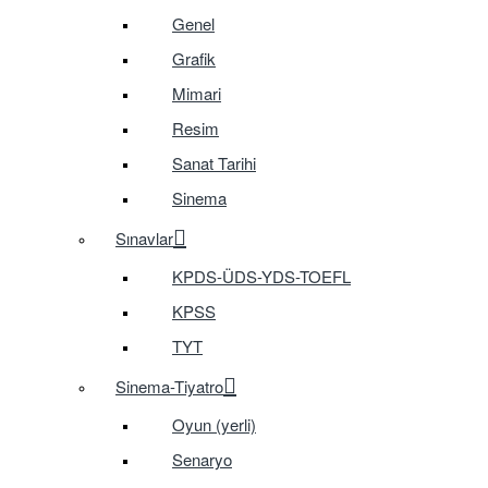
Genel
Grafik
Mimari
Resim
Sanat Tarihi
Sinema
Sınavlar
KPDS-ÜDS-YDS-TOEFL
KPSS
TYT
Sinema-Tiyatro
Oyun (yerli)
Senaryo