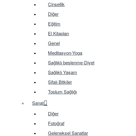
Cinsellik
Diğer
Eğitim
El Kitapları
Genel
Meditasyon-Yoga
Sağlıklı beslenme-Diyet
Sağlıklı Yaşam
Şifalı Bitkiler
Toplum Sağlığı
Sanat
Diğer
Fotoğraf
Geleneksel Sanatlar