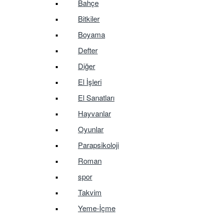
Bahçe
Bitkiler
Boyama
Defter
Diğer
El İşleri
El Sanatları
Hayvanlar
Oyunlar
Parapsikoloji
Roman
spor
Takvim
Yeme-İçme