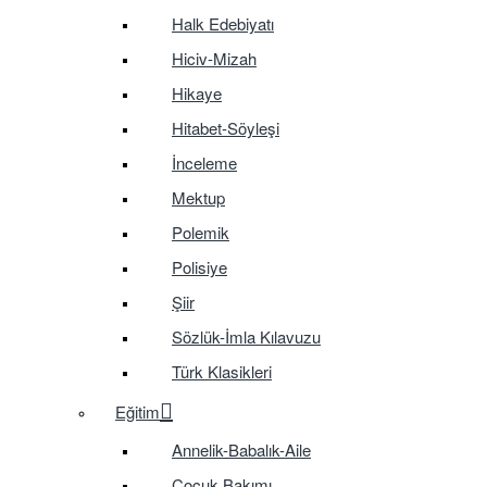
Halk Edebiyatı
Hiciv-Mizah
Hikaye
Hitabet-Söyleşi
İnceleme
Mektup
Polemik
Polisiye
Şiir
Sözlük-İmla Kılavuzu
Türk Klasikleri
Eğitim
Annelik-Babalık-Aile
Çocuk Bakımı