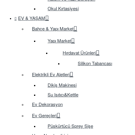
Okul Kırtasiyesi
EV & YAŞAM
Bahçe & Yapı Market
Yapı Market
Hırdavat Ürünleri
Silikon Tabancası
Elektrikli Ev Aletleri
Dikiş Makinesi
Su Isıtıcı&Kettle
Ev Dekorasyon
Ev Gereçleri
Püskürtücü Sprey Şişe