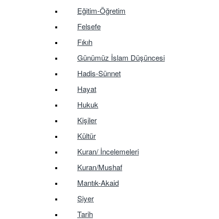
Eğitim-Öğretim
Felsefe
Fıkıh
Günümüz İslam Düşüncesi
Hadis-Sünnet
Hayat
Hukuk
Kişiler
Kültür
Kuran/ İncelemeleri
Kuran/Mushaf
Mantık-Akaid
Siyer
Tarih