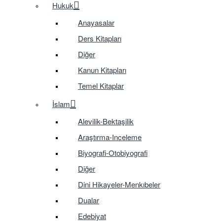
Hukuk
Anayasalar
Ders Kitapları
Diğer
Kanun Kitapları
Temel Kitaplar
İslam
Alevilik-Bektaşilik
Araştırma-Inceleme
Biyografi-Otobiyografi
Diğer
Dini Hikayeler-Menkıbeler
Dualar
Edebiyat