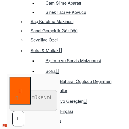
Cam Silme Aparatı
Sinek İlacı ve Kovucu
Saç Kurutma Makinesi
Sanal Gerçeklik Gözlüğü
Sevgiliye Özel
Sofra & Mutfak
Pişirme ve Servis Malzemesi
Sofra
Baharat Öğütücü Değirmen
Tasarruflu Ampuller
STOK TÜKENDİ
Temizlik ve Banyo Gereçleri
Tuvalet Fırçası
TV Aksesuarları
Çok Satılan Ürün
Çok Satılan Ürün