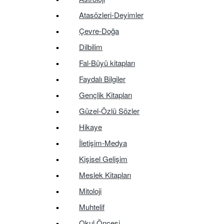
Atasözleri-Deyimler
Çevre-Doğa
Dilbilim
Fal-Büyü kitapları
Faydalı Bilgiler
Gençlik Kitapları
Güzel-Özlü Sözler
Hikaye
İletişim-Medya
Kişisel Gelişim
Meslek Kitapları
Mitoloji
Muhtelif
Okul Öncesi