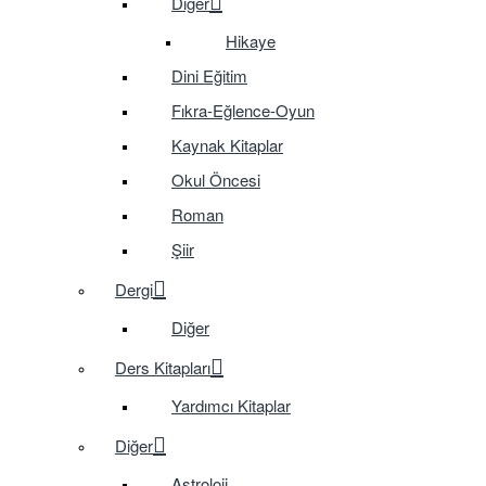
Diğer
Hikaye
Dini Eğitim
Fıkra-Eğlence-Oyun
Kaynak Kitaplar
Okul Öncesi
Roman
Şiir
Dergi
Diğer
Ders Kitapları
Yardımcı Kitaplar
Diğer
Astroloji