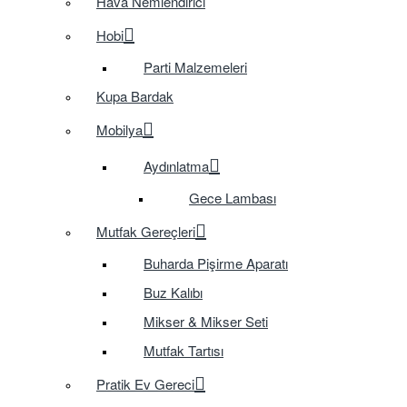
Hava Nemlendirici
Hobi
Parti Malzemeleri
Kupa Bardak
Mobilya
Aydınlatma
Gece Lambası
Mutfak Gereçleri
Buharda Pişirme Aparatı
Buz Kalıbı
Mikser & Mikser Seti
Mutfak Tartısı
Pratik Ev Gereci