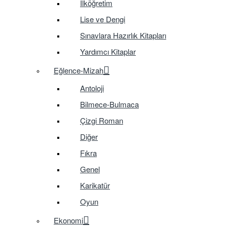
İlköğretim
Lise ve Dengi
Sınavlara Hazırlık Kitapları
Yardımcı Kitaplar
Eğlence-Mizah
Antoloji
Bilmece-Bulmaca
Çizgi Roman
Diğer
Fıkra
Genel
Karikatür
Oyun
Ekonomi