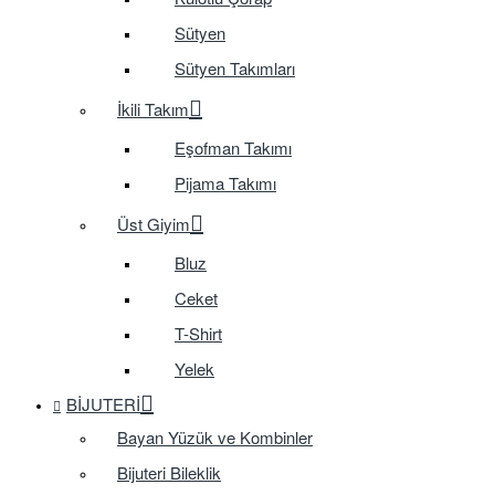
Sütyen
Sütyen Takımları
İkili Takım
Eşofman Takımı
Pijama Takımı
Üst Giyim
Bluz
Ceket
T-Shirt
Yelek
BIJUTERI
Bayan Yüzük ve Kombinler
Bijuteri Bileklik