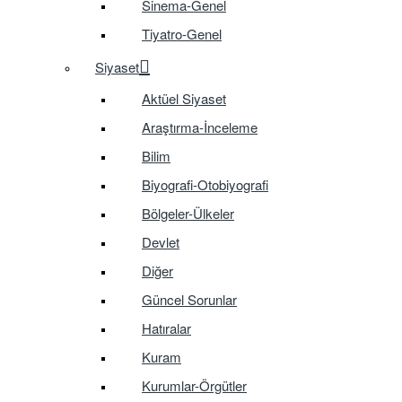
Sinema-Genel
Tiyatro-Genel
Siyaset
Aktüel Siyaset
Araştırma-İnceleme
Bilim
Biyografi-Otobiyografi
Bölgeler-Ülkeler
Devlet
Diğer
Güncel Sorunlar
Hatıralar
Kuram
Kurumlar-Örgütler