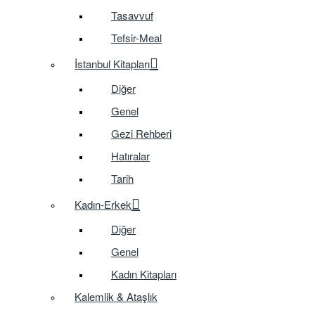
Tasavvuf
Tefsir-Meal
İstanbul Kitapları
Diğer
Genel
Gezi Rehberi
Hatıralar
Tarih
Kadın-Erkek
Diğer
Genel
Kadın Kitapları
Kalemlik & Ataşlık