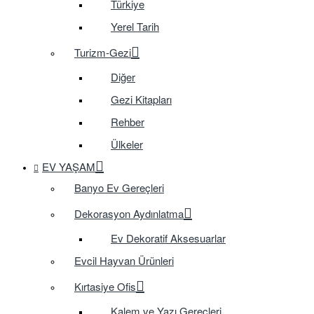
Türkiye
Yerel Tarih
Turizm-Gezi
Diğer
Gezi Kitapları
Rehber
Ülkeler
EV YAŞAM
Banyo Ev Gereçleri
Dekorasyon Aydınlatma
Ev Dekoratif Aksesuarlar
Evcil Hayvan Ürünleri
Kırtasiye Ofis
Kalem ve Yazı Gereçleri