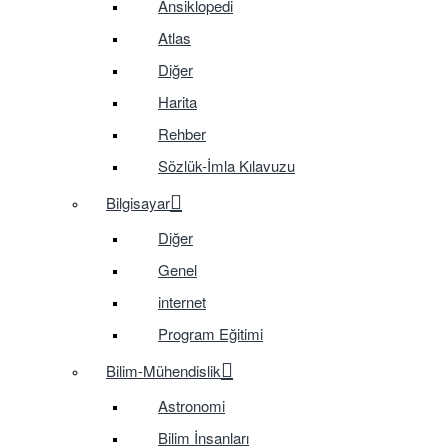
Ansiklopedi
Atlas
Diğer
Harita
Rehber
Sözlük-İmla Kılavuzu
Bilgisayar
Diğer
Genel
internet
Program Eğitimi
Bilim-Mühendislik
Astronomi
Bilim İnsanları