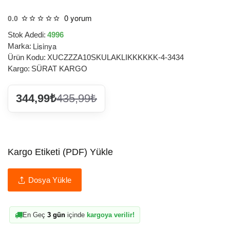
0 yorum
0.0
Stok Adedi:
4996
Lisinya
Marka:
Ürün Kodu:
XUCZZZA10SKULAKLIKKKKKK-4-3434
Kargo:
SÜRAT KARGO
344,99₺
435,99₺
Kargo Etiketi (PDF) Yükle
Dosya Yükle
En Geç
3 gün
içinde
kargoya verilir!