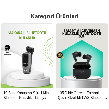
Kategori Ürünleri
HIZLI
HIZLI
Yeni Ürün
Yeni Ürün
10 Saat Konuşma Süreli Klipsli
135 Dilde Gerçek Zamanlı
TESLİMAT
TESLİMAT
Bluetooth Kulaklık - Lisinya
Çeviri Özellikli TWS Bluetooth
Kulaklık - Lisinya