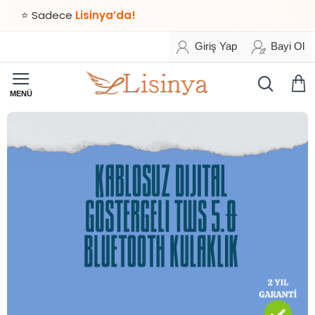
⭐ Sadece
Lisinya’da!
Giriş Yap
Bayi Ol