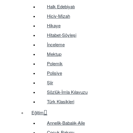
Halk Edebiyatı
Hiciv-Mizah
Hikaye
Hitabet-Söyleşi
İnceleme
Mektup
Polemik
Polisiye
Şiir
Sözlük-İmla Kılavuzu
Türk Klasikleri
Eğitim
Annelik-Babalık-Aile
Çocuk Bakımı