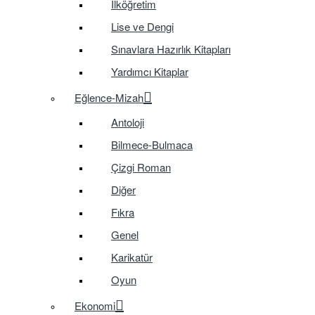
İlköğretim
Lise ve Dengi
Sınavlara Hazırlık Kitapları
Yardımcı Kitaplar
Eğlence-Mizah
Antoloji
Bilmece-Bulmaca
Çizgi Roman
Diğer
Fıkra
Genel
Karikatür
Oyun
Ekonomi