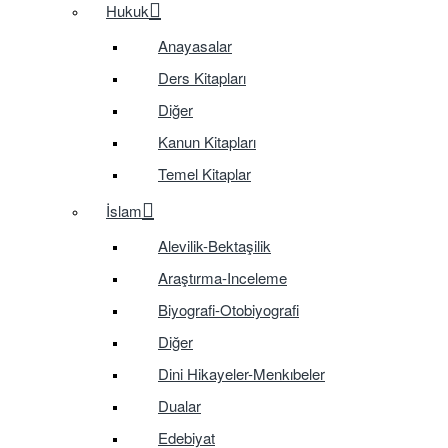
Hukuk
Anayasalar
Ders Kitapları
Diğer
Kanun Kitapları
Temel Kitaplar
İslam
Alevilik-Bektaşilik
Araştırma-Inceleme
Biyografi-Otobiyografi
Diğer
Dini Hikayeler-Menkıbeler
Dualar
Edebiyat