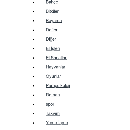
Bahçe
Bitkiler
Boyama
Defter
Diğer
El İşleri
El Sanatları
Hayvanlar
Oyunlar
Parapsikoloji
Roman
spor
Takvim
Yeme-İçme