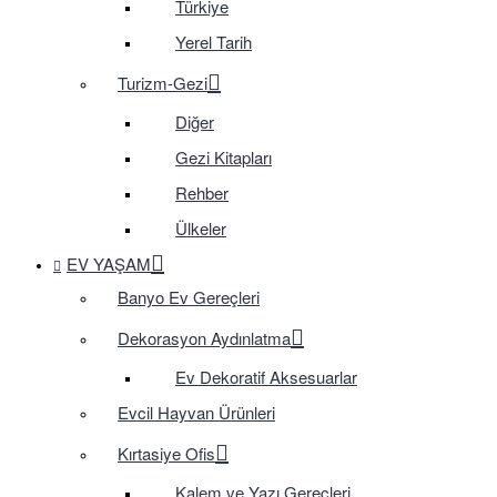
Türkiye
Yerel Tarih
Turizm-Gezi
Diğer
Gezi Kitapları
Rehber
Ülkeler
EV YAŞAM
Banyo Ev Gereçleri
Dekorasyon Aydınlatma
Ev Dekoratif Aksesuarlar
Evcil Hayvan Ürünleri
Kırtasiye Ofis
Kalem ve Yazı Gereçleri