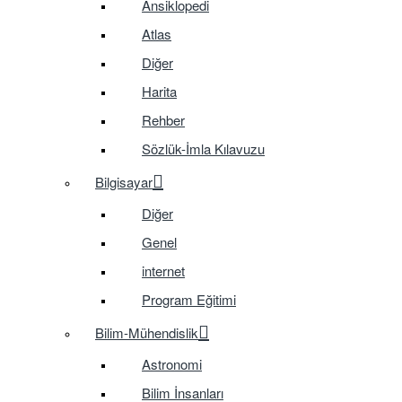
Ansiklopedi
Atlas
Diğer
Harita
Rehber
Sözlük-İmla Kılavuzu
Bilgisayar
Diğer
Genel
internet
Program Eğitimi
Bilim-Mühendislik
Astronomi
Bilim İnsanları