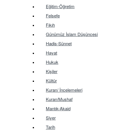
Eğitim-Öğretim
Felsefe
Fıkıh
Günümüz İslam Düşüncesi
Hadis-Sünnet
Hayat
Hukuk
Kişiler
Kültür
Kuran/ İncelemeleri
Kuran/Mushaf
Mantık-Akaid
Siyer
Tarih