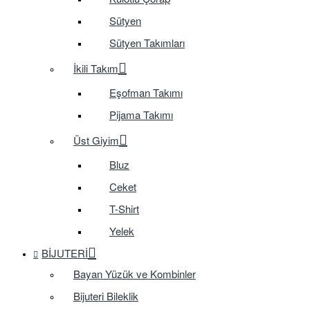
Sütyen
Sütyen Takımları
İkili Takım
Eşofman Takımı
Pijama Takımı
Üst Giyim
Bluz
Ceket
T-Shirt
Yelek
BIJUTERI
Bayan Yüzük ve Kombinler
Bijuteri Bileklik