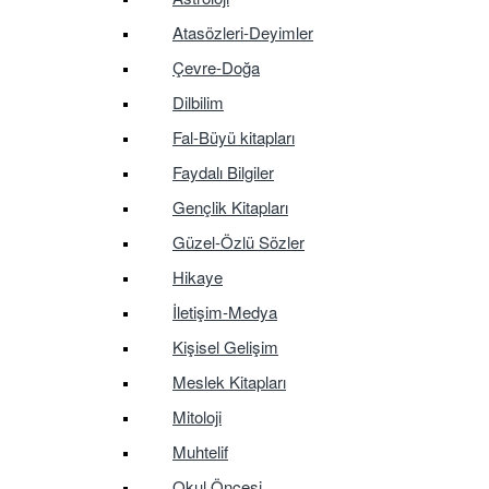
Atasözleri-Deyimler
Çevre-Doğa
Dilbilim
Fal-Büyü kitapları
Faydalı Bilgiler
Gençlik Kitapları
Güzel-Özlü Sözler
Hikaye
İletişim-Medya
Kişisel Gelişim
Meslek Kitapları
Mitoloji
Muhtelif
Okul Öncesi