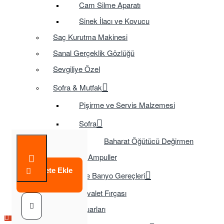
Cam Silme Aparatı
Sinek İlacı ve Kovucu
Saç Kurutma Makinesi
Sanal Gerçeklik Gözlüğü
Sevgiliye Özel
Sofra & Mutfak
Pişirme ve Servis Malzemesi
Sofra
Baharat Öğütücü Değirmen
Tasarruflu Ampuller
Sepete Ekle
Temizlik ve Banyo Gereçleri
Tuvalet Fırçası
TV Aksesuarları
Çok Satılan Ürün