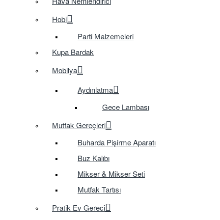
Hava Nemlendirici
Hobi
Parti Malzemeleri
Kupa Bardak
Mobilya
Aydınlatma
Gece Lambası
Mutfak Gereçleri
Buharda Pişirme Aparatı
Buz Kalıbı
Mikser & Mikser Seti
Mutfak Tartısı
Pratik Ev Gereci