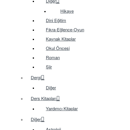
Diğer
Hikaye
Dini Eğitim
Fıkra-Eğlence-Oyun
Kaynak Kitaplar
Okul Öncesi
Roman
Şiir
Dergi
Diğer
Ders Kitapları
Yardımcı Kitaplar
Diğer
Astroloji