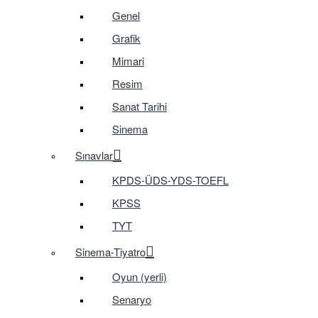
Genel
Grafik
Mimari
Resim
Sanat Tarihi
Sinema
Sınavlar
KPDS-ÜDS-YDS-TOEFL
KPSS
TYT
Sinema-Tiyatro
Oyun (yerli)
Senaryo