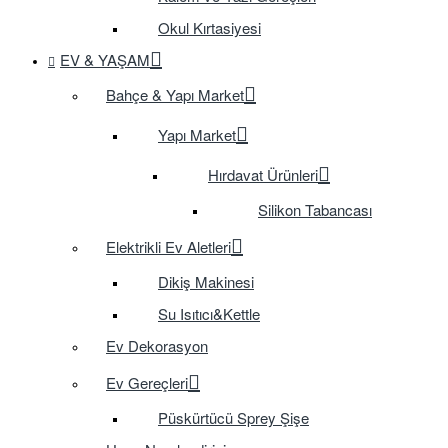
Okul Kırtasiyesi
EV & YAŞAM
Bahçe & Yapı Market
Yapı Market
Hırdavat Ürünleri
Silikon Tabancası
Elektrikli Ev Aletleri
Dikiş Makinesi
Su Isıtıcı&Kettle
Ev Dekorasyon
Ev Gereçleri
Püskürtücü Sprey Şişe