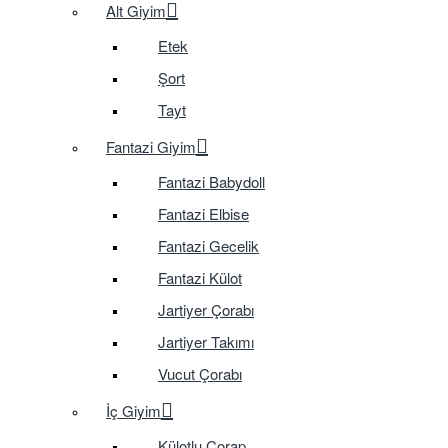
Alt Giyim
Etek
Şort
Tayt
Fantazi Giyim
Fantazi Babydoll
Fantazi Elbise
Fantazi Gecelik
Fantazi Külot
Jartiyer Çorabı
Jartiyer Takımı
Vucut Çorabı
İç Giyim
Külotlu Çorap