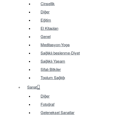
Cinsellik
Diğer
Eğitim
El Kitapları
Genel
Meditasyon-Yoga
Sağlıklı beslenme-Diyet
Sağlıklı Yaşam
Şifalı Bitkiler
Toplum Sağlığı
Sanat
Diğer
Fotoğraf
Geleneksel Sanatlar