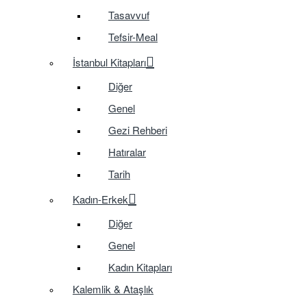
Tasavvuf
Tefsir-Meal
İstanbul Kitapları
Diğer
Genel
Gezi Rehberi
Hatıralar
Tarih
Kadın-Erkek
Diğer
Genel
Kadın Kitapları
Kalemlik & Ataşlık