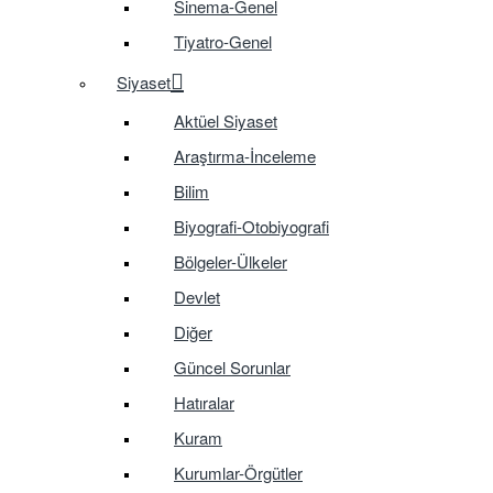
Sinema-Genel
Tiyatro-Genel
Siyaset
Aktüel Siyaset
Araştırma-İnceleme
Bilim
Biyografi-Otobiyografi
Bölgeler-Ülkeler
Devlet
Diğer
Güncel Sorunlar
Hatıralar
Kuram
Kurumlar-Örgütler