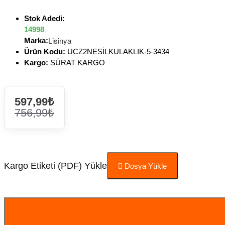
Stok Adedi:
14998
Lisinya
Marka:
Ürün Kodu:
UCZ2NESİLKULAKLIK-5-3434
Kargo:
SÜRAT KARGO
597,99₺
756,99₺
Kargo Etiketi (PDF) Yükle
Dosya Yükle