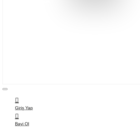
Entegrasyon
Giyim
Bijuteri
Saç Aksesuarları
Kitap & Kırtasiye
Ev Yaşam
Oyuncak
Hırdavat
Tüm Ürünler
Giriş Yap
Bayi Ol